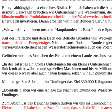
Energieabhängigkeit ist ein echtes Risiko. Hautnah haben wir die A
gespürt. Deswegen brauchen wir Unternehmen wie
Weckermann
, di
klimafreundliche Produktion entscheiden, keine Wettbewerbsnachteile
Energie zu investieren. Daran arbeiten wir in der Bundesregierung mit
„Wir wurden von einem unserem Hauptkunden als Best-Practice-Speake
Auf der Freifläche und dem Dach des Betriebsgebäudes will
Wecker
transportierbarer Energieträger
. Nicht umsonst findet die Bundesregier
Versorgungssicherheit haben Wasserstofftechnologien auch das Potenzi
Gefördert wird das Vorhaben der Firma mit einem Landeszuschuss vo
„In der Tat ist es ein großes Unterfangen für ein kleines Unternehmen
Stück mit alt bewährten und speziellen Maschinen und bis zu Millionen
wir dieses Niveau aber auch halten können, setzen wir auf Zukunftsfä
Mit dem großen Schritt, meint Duttlinger das Ziel 330.000 Kilogram
„Ebenfalls planen wir eine Anlage zur Nachverdichtung des Wasserst
Duttlinger.
Zum Abschluss des Besuches trugen durften wir uns ins Ehrenbuch der
Heimat und ich habe keinen Zweifel daran, dass sich die Mühen aus