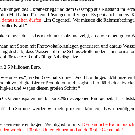
uswirkungen des Ukrainekriegs und dem Gasstopp aus Russland im letzt
e den Mut haben für neue Lösungen und zeigen: Es geht auch anders. K
 daraus ziehen dürfen
. „Im Gegenteil. Wir müssen die Rahmenbedingun
 voller Kraft.“
r eingeladen – das macht uns stolz und zeigt, dass wir einen guten W
mann
mit Strom mit Photovoltaik-Anlagen generieren und daraus Wassers
ung deshalb, dass Wasserstoff eine Schlüsselrolle in der Transformatio
al für viele zukunftsfähige Arbeitsplätze.
n 2,5 Millionen Euro.
 wie unseres.“, erklärt Geschäftsführer David Duttlinger. „Mit unseren
 mit voll digitalisierter Produktion und Logistik her. Jährlich entwic
higkeit und wagen diesen großen Schritt.“
m CO2 einzusparen und bis zu 82% des eigenen Energiebedarfs selbstst
offs. Im Sommer werden wir mehr prozieren können, als wir benötigen.
 Gemeinde eintragen. Wichtig ist für uns:
Der ländliche Raum braucht
zahlen werden. Für das Unternehmen und auch für die Gemeinde!