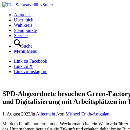
Aktuelles
Über mich
Wahlkreis
Standpunkte
Service
Suche
Menü
Menü
Link zu Facebook
Link zu X
Link zu Instagram
SPD-Abgeordnete besuchen Green-Factory 
und Digitalisierung mit Arbeitsplätzen i
1. August 2023
/
in
Allgemein
/
von
Misheel Enkh-Amgalan
Mit dem Familienunternehmen
Weckermann
hat ein Weltmarktführer 
das Unternehmen bereit für die Zukunft und erhalten dabei breite R