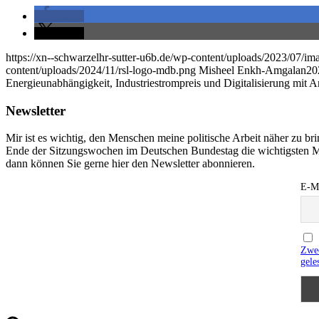
teilen
teilen
https://xn--schwarzelhr-sutter-u6b.de/wp-content/uploads/2023/07/
content/uploads/2024/11/rsl-logo-mdb.png
Misheel Enkh-Amgalan
20
Energieunabhängigkeit, Industriestrompreis und Digitalisierung mit
Newsletter
Mir ist es wichtig, den Menschen meine politische Arbeit näher zu b
Ende der Sitzungswochen im Deutschen Bundestag die wichtigsten M
dann können Sie gerne hier den Newsletter abonnieren.
E-Ma
Zwec
gele