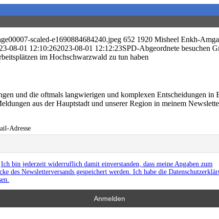
image00007-scaled-e1690884684240.jpeg
652
1920
Misheel Enkh-Amga
23-08-01 12:10:26
2023-08-01 12:12:23
SPD-Abgeordnete besuchen Gre
 Arbeitsplätzen im Hochschwarzwald zu tun haben
ringen und die oftmals langwierigen und komplexen Entscheidungen in 
eldungen aus der Hauptstadt und unserer Region in meinem Newslett
il-Adresse
Ich bin jederzeit widerruflich damit einverstanden, dass meine Angaben zum
ke des Newsletterversands gespeichert werden. Ich habe die Datenschutzerklä
sen.