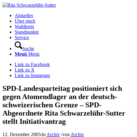
Aktuelles
Über mich
Wahlkreis
Standpunkte
Service
Suche
Menü
Menü
Link zu Facebook
Link zu X
Link zu Instagram
SPD-Landesparteitag positioniert sich
gegen Atomendlager an der deutsch-
schweizerischen Grenze – SPD-
Abgeordnete Rita Schwarzelühr-Sutter
stellt Initiativantrag
12. Dezember 2005
/
in
Archiv
/
von
Archiv