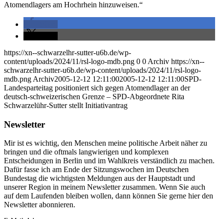
Atomendlagers am Hochrhein hinzuweisen.“
teilen
teilen
https://xn--schwarzelhr-sutter-u6b.de/wp-
content/uploads/2024/11/rsl-logo-mdb.png
0
0
Archiv
https://xn--
schwarzelhr-sutter-u6b.de/wp-content/uploads/2024/11/rsl-logo-
mdb.png
Archiv
2005-12-12 12:11:00
2005-12-12 12:11:00
SPD-
Landesparteitag positioniert sich gegen Atomendlager an der
deutsch-schweizerischen Grenze – SPD-Abgeordnete Rita
Schwarzelühr-Sutter stellt Initiativantrag
Newsletter
Mir ist es wichtig, den Menschen meine politische Arbeit näher zu
bringen und die oftmals langwierigen und komplexen
Entscheidungen in Berlin und im Wahlkreis verständlich zu machen.
Dafür fasse ich am Ende der Sitzungswochen im Deutschen
Bundestag die wichtigsten Meldungen aus der Hauptstadt und
unserer Region in meinem Newsletter zusammen. Wenn Sie auch
auf dem Laufenden bleiben wollen, dann können Sie gerne hier den
Newsletter abonnieren.