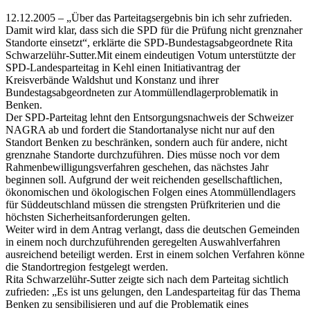
12.12.2005 – „Über das Parteitagsergebnis bin ich sehr zufrieden.
Damit wird klar, dass sich die SPD für die Prüfung nicht grenznaher
Standorte einsetzt“, erklärte die SPD-Bundestagsabgeordnete Rita
Schwarzelühr-Sutter.Mit einem eindeutigen Votum unterstützte der
SPD-Landesparteitag in Kehl einen Initiativantrag der
Kreisverbände Waldshut und Konstanz und ihrer
Bundestagsabgeordneten zur Atommüllendlagerproblematik in
Benken.
Der SPD-Parteitag lehnt den Entsorgungsnachweis der Schweizer
NAGRA ab und fordert die Standortanalyse nicht nur auf den
Standort Benken zu beschränken, sondern auch für andere, nicht
grenznahe Standorte durchzuführen. Dies müsse noch vor dem
Rahmenbewilligungsverfahren geschehen, das nächstes Jahr
beginnen soll. Aufgrund der weit reichenden gesellschaftlichen,
ökonomischen und ökologischen Folgen eines Atommüllendlagers
für Süddeutschland müssen die strengsten Prüfkriterien und die
höchsten Sicherheitsanforderungen gelten.
Weiter wird in dem Antrag verlangt, dass die deutschen Gemeinden
in einem noch durchzuführenden geregelten Auswahlverfahren
ausreichend beteiligt werden. Erst in einem solchen Verfahren könne
die Standortregion festgelegt werden.
Rita Schwarzelühr-Sutter zeigte sich nach dem Parteitag sichtlich
zufrieden: „Es ist uns gelungen, den Landesparteitag für das Thema
Benken zu sensibilisieren und auf die Problematik eines