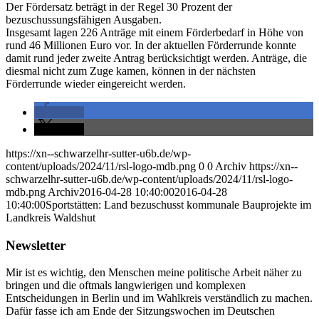
Der Fördersatz beträgt in der Regel 30 Prozent der
bezuschussungsfähigen Ausgaben.
Insgesamt lagen 226 Anträge mit einem Förderbedarf in Höhe von
rund 46 Millionen Euro vor. In der aktuellen Förderrunde konnte
damit rund jeder zweite Antrag berücksichtigt werden. Anträge, die
diesmal nicht zum Zuge kamen, können in der nächsten
Förderrunde wieder eingereicht werden.
teilen
teilen
https://xn--schwarzelhr-sutter-u6b.de/wp-
content/uploads/2024/11/rsl-logo-mdb.png
0
0
Archiv
https://xn--
schwarzelhr-sutter-u6b.de/wp-content/uploads/2024/11/rsl-logo-
mdb.png
Archiv
2016-04-28 10:40:00
2016-04-28
10:40:00
Sportstätten: Land bezuschusst kommunale Bauprojekte im
Landkreis Waldshut
Newsletter
Mir ist es wichtig, den Menschen meine politische Arbeit näher zu
bringen und die oftmals langwierigen und komplexen
Entscheidungen in Berlin und im Wahlkreis verständlich zu machen.
Dafür fasse ich am Ende der Sitzungswochen im Deutschen