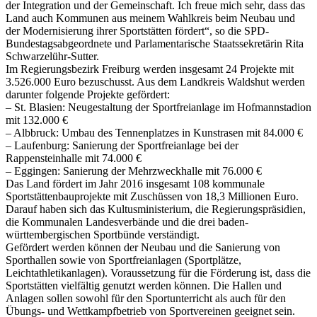
der Integration und der Gemeinschaft. Ich freue mich sehr, dass das
Land auch Kommunen aus meinem Wahlkreis beim Neubau und
der Modernisierung ihrer Sportstätten fördert“, so die SPD-
Bundestagsabgeordnete und Parlamentarische Staatssekretärin Rita
Schwarzelühr-Sutter.
Im Regierungsbezirk Freiburg werden insgesamt 24 Projekte mit
3.526.000 Euro bezuschusst. Aus dem Landkreis Waldshut werden
darunter folgende Projekte gefördert:
– St. Blasien: Neugestaltung der Sportfreianlage im Hofmannstadion
mit 132.000 €
– Albbruck: Umbau des Tennenplatzes in Kunstrasen mit 84.000 €
– Laufenburg: Sanierung der Sportfreianlage bei der
Rappensteinhalle mit 74.000 €
– Eggingen: Sanierung der Mehrzweckhalle mit 76.000 €
Das Land fördert im Jahr 2016 insgesamt 108 kommunale
Sportstättenbauprojekte mit Zuschüssen von 18,3 Millionen Euro.
Darauf haben sich das Kultusministerium, die Regierungspräsidien,
die Kommunalen Landesverbände und die drei baden-
württembergischen Sportbünde verständigt.
Gefördert werden können der Neubau und die Sanierung von
Sporthallen sowie von Sportfreianlagen (Sportplätze,
Leichtathletikanlagen). Voraussetzung für die Förderung ist, dass die
Sportstätten vielfältig genutzt werden können. Die Hallen und
Anlagen sollen sowohl für den Sportunterricht als auch für den
Übungs- und Wettkampfbetrieb von Sportvereinen geeignet sein.