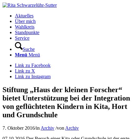
Aktuelles
Über mich
Wahlkreis
Standpunkte
Service
Suche
Menü
Menü
Link zu Facebook
Link zu X
Link zu Instagram
Stiftung „Haus der kleinen Forscher“
bietet Unterstützung bei der Integration
von geflüchteten Kindern in Kita, Hort
und Grundschule
7. Oktober 2016
/
in
Archiv
/
von
Archiv
07.10.2016 Der Besuch einer Kita oder Grundschule ist der erste