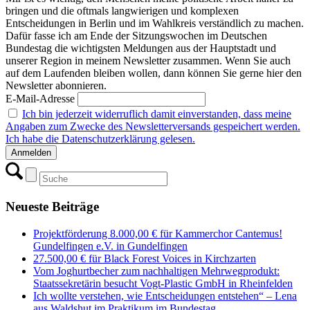
bringen und die oftmals langwierigen und komplexen
Entscheidungen in Berlin und im Wahlkreis verständlich zu machen.
Dafür fasse ich am Ende der Sitzungswochen im Deutschen
Bundestag die wichtigsten Meldungen aus der Hauptstadt und
unserer Region in meinem Newsletter zusammen. Wenn Sie auch
auf dem Laufenden bleiben wollen, dann können Sie gerne hier den
Newsletter abonnieren.
E-Mail-Adresse
Ich bin jederzeit widerruflich damit einverstanden, dass meine
Angaben zum Zwecke des Newsletterversands gespeichert werden.
Ich habe die Datenschutzerklärung gelesen.
Neueste Beiträge
Projektförderung 8.000,00 € für Kammerchor Cantemus!
Gundelfingen e.V. in Gundelfingen
27.500,00 € für Black Forest Voices in Kirchzarten
Vom Joghurtbecher zum nachhaltigen Mehrwegprodukt:
Staatssekretärin besucht Vogt-Plastic GmbH in Rheinfelden
Ich wollte verstehen, wie Entscheidungen entstehen“ – Lena
aus Waldshut im Praktikum im Bundestag