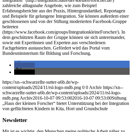
Integration“ (http://integration.haus-der-kleinen-forscher.de/)
zahlreiche alltagsnahe Angebote, wie zum Beispiel
Erfahrungsberichte aus der Praxis, Hintergrundartikel, Reportagen
und Beispiele für gelungene Integration. Sie können außerdem einer
geschlossenen und von der Stiftung moderierten Facebook-Gruppe
beitreten
(https://www.facebook.com/groups/IntegrationkleineForscher/). In
dem geschützten Raum der Gruppe können sie sich untereinander,
sowie mit Expertinnen und Experten aus verschiedenen
Fachgebieten austauschen. Gefördert wird das Portal vom
Bundesministerium für Bildung und Forschung.
teilen
teilen
https://xn--schwarzelhr-sutter-u6b.de/wp-
content/uploads/2024/11/rsl-logo-mdb.png
0
0
Archiv
https://xn--
schwarzelhr-sutter-u6b.de/wp-content/uploads/2024/11/rsl-logo-
mdb.png
Archiv
2016-10-07 09:53:00
2016-10-07 09:53:00
Stiftung
„Haus der kleinen Forscher“ bietet Unterstützung bei der Integration
von geflüchteten Kindern in Kita, Hort und Grundschule
Newsletter
Mir ist es wichtig, den Menschen meine politische Arbeit näher zu