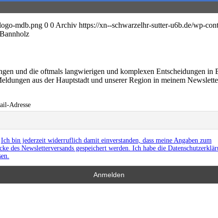
l-logo-mdb.png
0
0
Archiv
https://xn--schwarzelhr-sutter-u6b.de/wp-co
-Bannholz
ringen und die oftmals langwierigen und komplexen Entscheidungen in 
eldungen aus der Hauptstadt und unserer Region in meinem Newslett
il-Adresse
Ich bin jederzeit widerruflich damit einverstanden, dass meine Angaben zum
ke des Newsletterversands gespeichert werden. Ich habe die Datenschutzerklä
sen.