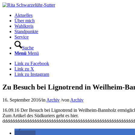
Aktuelles
Über mich
Wahlkreis
Standpunkte
Service
Suche
Menü
Menü
Link zu Facebook
Link zu X
Link zu Instagram
Zu Besuch bei Lignotrend in Weilheim-Ba
16. September 2016
/
in
Archiv
/
von
Archiv
16.09.16 Der Besuch bei Lignotrend in Weilheim-Bannholz ermöglicht
Zum Artikel des Südkuriers geht es hier.
ddddddddddddddddddddddddddddddddddddddddddddddddddddddd
teilen