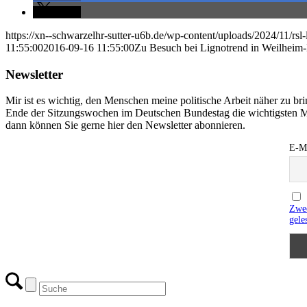
teilen
https://xn--schwarzelhr-sutter-u6b.de/wp-content/uploads/2024/11/rs
11:55:00
2016-09-16 11:55:00
Zu Besuch bei Lignotrend in Weilheim
Newsletter
Mir ist es wichtig, den Menschen meine politische Arbeit näher zu b
Ende der Sitzungswochen im Deutschen Bundestag die wichtigsten M
dann können Sie gerne hier den Newsletter abonnieren.
E-Ma
Zwec
gele