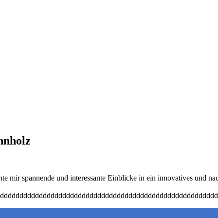
nnholz
e mir spannende und interessante Einblicke in ein innovatives und n
dddddddddddddddddddddddddddddddddddddddddddddddddddddddd