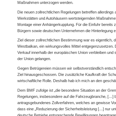
Maßnahmen unterzogen werden.
Die neuen zollrechtlichen Regelungen betreffen allerding
Werkstätten und Autohäusern wertsteigernden Maßnahmen 
Montage einer Anhängerkupplung. Für die Einfuhr bereits
Bürgern sowie deutschen Unternehmen die Hinterlegung ein
Ziel dieser zollrechtlichen Bestimmung war es eigentlic
Westbalkan, ein wirkungsvolles Mittel entgegenzusetzen. 
Verkauf innerhalb der europäischen Union verbleiben und 
der Union gelangen.
Gegen Betrügereien müssen wir selbstverständlich entsch
Ziel hinausgeschossen. Die zusätzliche Kaufkraft der Sch
wirtschaftliche Rolle. Deshalb hab ich mich an den gesch
Dem BMF zufolge ist „die besondere Situation an der Gren
Regelungen, insbesondere auf die Fahrzeugbranche, […] be
antragsgebundenes Zollverfahren, welches an gewisse Vora
dass eine „Reduzierung der Sicherheitsleistung […] nur 
deutsche Betriebe entsprechende Bewilligungen beantrag