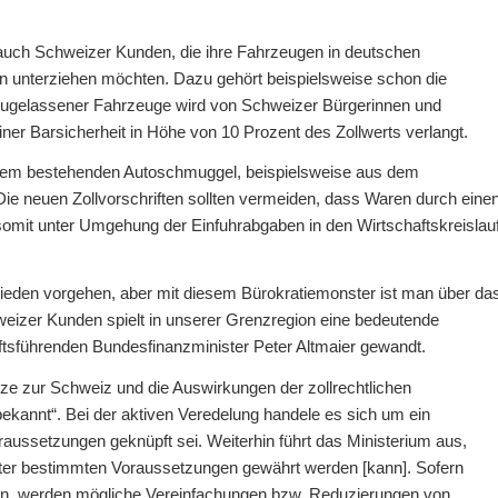
s auch Schweizer Kunden, die ihre Fahrzeugen in deutschen
unterziehen möchten. Dazu gehört beispielsweise schon die
 zugelassener Fahrzeuge wird von Schweizer Bürgerinnen und
er Barsicherheit in Höhe von 10 Prozent des Zollwerts verlangt.
h, dem bestehenden Autoschmuggel, beispielsweise aus dem
Die neuen Zollvorschriften sollten vermeiden, dass Waren durch eine
somit unter Umgehung der Einfuhrabgaben in den Wirtschaftskreislau
ieden vorgehen, aber mit diesem Bürokratiemonster ist man über da
weizer Kunden spielt in unserer Grenzregion eine bedeutende
äftsführenden Bundesfinanzminister Peter Altmaier gewandt.
ze zur Schweiz und die Auswirkungen der zollrechtlichen
kannt“. Bei der aktiven Veredelung handele es sich um ein
ussetzungen geknüpft sei. Weiterhin führt das Ministerium aus,
unter bestimmten Voraussetzungen gewährt werden [kann]. Sofern
en, werden mögliche Vereinfachungen bzw. Reduzierungen von