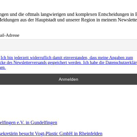
ringen und die oftmals langwierigen und komplexen Entscheidungen in 
eldungen aus der Hauptstadt und unserer Region in meinem Newslett
il-Adresse
Ich bin jederzeit widerruflich damit einverstanden, dass meine Angaben zum
ke des Newsletterversands gespeichert werden. Ich habe die Datenschutzerklä
sen.
lfingen e.V. in Gundelfingen
ekretärin besucht Vogt-Plastic GmbH in Rheinfelden