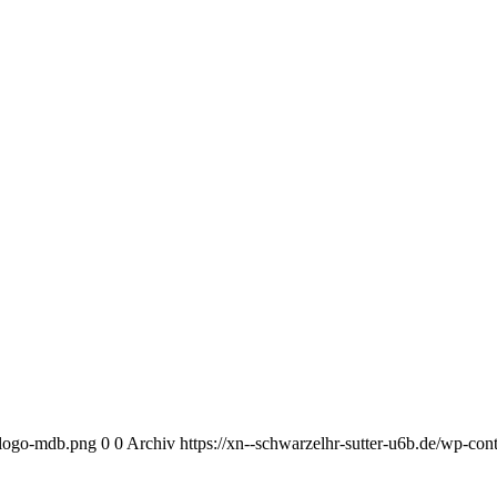
l-logo-mdb.png
0
0
Archiv
https://xn--schwarzelhr-sutter-u6b.de/wp-co