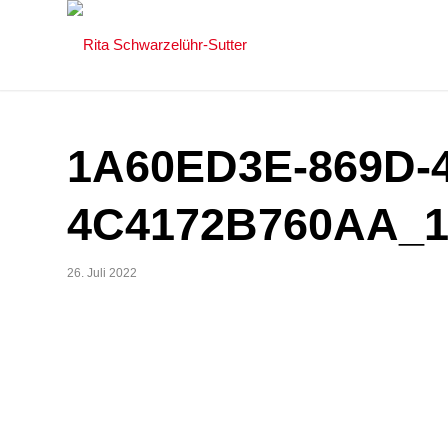
1A60ED3E-869D-
4C4172B760AA_1
26. Juli 2022