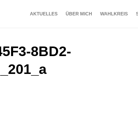
AKTUELLES
ÜBER MICH
WAHLKREIS
45F3-8BD2-
_201_a