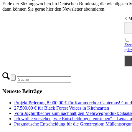
Ende der Sitzungswochen im Deutschen Bundestag die wichtigsten M
dann können Sie gerne hier den Newsletter abonnieren.
E-Ma
Zwec
gele
Neueste Beiträge
Projektförderung 8.000,00 € für Kammerchor Cantemus! Gunde
27.500,00 € für Black Forest Voices in Kirchzarten
Vom Joghurtbecher zum nachhaltigen Mehrwegprodukt: Staatss
Ich wollte verstehen, wie Entscheidungen entstehen“ – Lena 
Pragmatische Entscheidung für die Grenzregion: Müllentsorgung