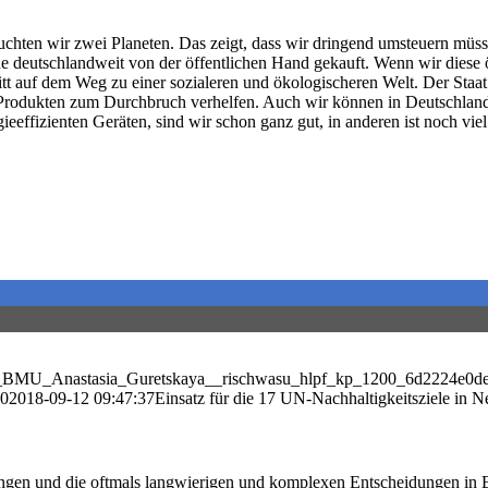
uchten wir zwei Planeten. Das zeigt, dass wir dringend umsteuern müss
 deutschlandweit von der öffentlichen Hand gekauft. Wenn wir diese öf
itt auf dem Weg zu einer sozialeren und ökologischeren Welt. Der Staat
Produkten zum Durchbruch verhelfen. Auch wir können in Deutschland
effizienten Geräten, sind wir schon ganz gut, in anderen ist noch viel
07/c__BMU_Anastasia_Guretskaya__rischwasu_hlpf_kp_1200_6d2224e0d
00
2018-09-12 09:47:37
Einsatz für die 17 UN-Nachhaltigkeitsziele in 
ringen und die oftmals langwierigen und komplexen Entscheidungen in 