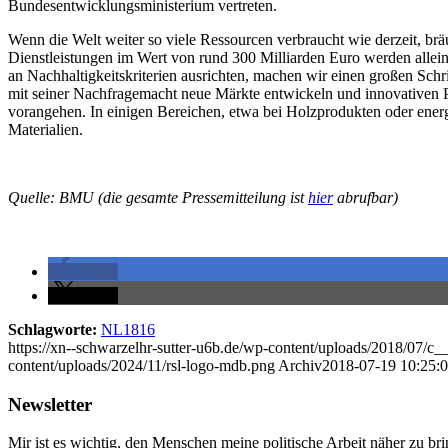
Bundesentwicklungsministerium vertreten.
Wenn die Welt weiter so viele Ressourcen verbraucht wie derzeit, brä
Dienstleistungen im Wert von rund 300 Milliarden Euro werden alleine
an Nachhaltigkeitskriterien ausrichten, machen wir einen großen Schr
mit seiner Nachfragemacht neue Märkte entwickeln und innovativen 
vorangehen. In einigen Bereichen, etwa bei Holzprodukten oder energie
Materialien.
Quelle: BMU (die gesamte Pressemitteilung ist
hier
abrufbar)
teilen
teilen
Schlagworte:
NL1816
https://xn--schwarzelhr-sutter-u6b.de/wp-content/uploads/2018/
content/uploads/2024/11/rsl-logo-mdb.png
Archiv
2018-07-19 10:25:
Newsletter
Mir ist es wichtig, den Menschen meine politische Arbeit näher zu b