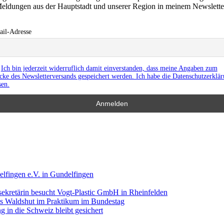
eldungen aus der Hauptstadt und unserer Region in meinem Newslett
il-Adresse
Ich bin jederzeit widerruflich damit einverstanden, dass meine Angaben zum
ke des Newsletterversands gespeichert werden. Ich habe die Datenschutzerklä
sen.
lfingen e.V. in Gundelfingen
ekretärin besucht Vogt-Plastic GmbH in Rheinfelden
aus Waldshut im Praktikum im Bundestag
 in die Schweiz bleibt gesichert