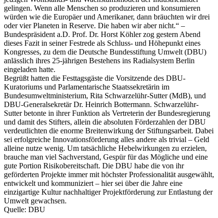
gelingen. Wenn alle Menschen so produzieren und konsumieren
würden wie die Europäer und Amerikaner, dann bräuchten wir drei
oder vier Planeten in Reserve. Die haben wir aber nicht.“ –
Bundespräsident a.D. Prof. Dr. Horst Köhler zog gestern Abend
dieses Fazit in seiner Festrede als Schluss- und Höhepunkt eines
Kongresses, zu dem die Deutsche Bundesstiftung Umwelt (DBU)
anlässlich ihres 25-jährigen Bestehens ins Radialsystem Berlin
eingeladen hatte.
Begrüßt hatten die Festtagsgäste die Vorsitzende des DBU-
Kuratoriums und Parlamentarische Staatssekretärin im
Bundesumweltministerium, Rita Schwarzelühr-Sutter (MdB), und
DBU-Generalsekretär Dr. Heinrich Bottermann. Schwarzelühr-
Sutter betonte in ihrer Funktion als Vertreterin der Bundesregierung
und damit des Stifters, allein die absoluten Förderzahlen der DBU
verdeutlichten die enorme Breitenwirkung der Stiftungsarbeit. Dabei
sei erfolgreiche Innovationsförderung alles andere als trivial – Geld
alleine nutze wenig. Um tatsächliche Hebelwirkungen zu erzielen,
brauche man viel Sachverstand, Gespür für das Mögliche und eine
gute Portion Risikobereitschaft. Die DBU habe die von ihr
geförderten Projekte immer mit höchster Professionalität ausgewählt,
entwickelt und kommuniziert – hier sei über die Jahre eine
einzigartige Kultur nachhaltiger Projektförderung zur Entlastung der
Umwelt gewachsen.
Quelle: DBU