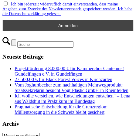
Ich bin jederzeit widerruflich damit einverstanden, dass meine
Angaben zum Zwecke des Newsletterversands gespeichert werden. Ich habe
die Datenschutzerklärung gelesen.
Neueste Beiträge
Projektförderung 8.000,00 € für Kammerchor Cantemus!
Gundelfingen e.V. in Gundelfingen
27.500,00 € für Black Forest Voices in Kirchzarten
Vom Joghurtbecher zum nachhaltigen Mehrwegprodukt:
Staatssekretärin besucht Vogt-Plastic GmbH in Rheinfelden
Ich wollte verstehen, wie Entscheidungen entstehen“ – Lena
aus Waldshut im Praktikum im Bundestag
Pragmatische Entscheidung für die Grenzregion:
Müllentsorgung in die Schweiz bleibt gesichert
Archiv
Archiv