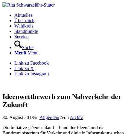
Aktuelles
Über mich
Wahlkreis
Standpunkte
Service
Suche
Menü
Menü
Link zu Facebook
Link zu X
Link zu Instagram
Ideenwettbewerb zum Nahverkehr der
Zukunft
30. August 2018
/
in
Allgemein
/
von
Archiv
Die Initiative „Deutschland – Land der Ideen“ und das
Bundesministerium für Verkehr und digitale Infrastruktur suchen