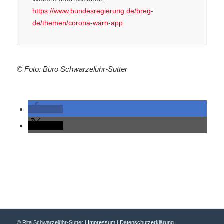
https://www.bundesregierung.de/breg-
de/themen/corona-warn-app
© Foto: Büro Schwarzelühr-Sutter
teilen
teilen
© Rita Schwarzelühr-Sutter |
Impressum
|
Datenschutzerklärung