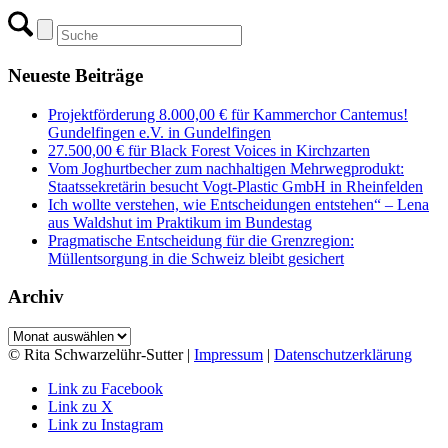
Neueste Beiträge
Projektförderung 8.000,00 € für Kammerchor Cantemus!
Gundelfingen e.V. in Gundelfingen
27.500,00 € für Black Forest Voices in Kirchzarten
Vom Joghurtbecher zum nachhaltigen Mehrwegprodukt:
Staatssekretärin besucht Vogt-Plastic GmbH in Rheinfelden
Ich wollte verstehen, wie Entscheidungen entstehen“ – Lena
aus Waldshut im Praktikum im Bundestag
Pragmatische Entscheidung für die Grenzregion:
Müllentsorgung in die Schweiz bleibt gesichert
Archiv
Archiv
© Rita Schwarzelühr-Sutter |
Impressum
|
Datenschutzerklärung
Link zu Facebook
Link zu X
Link zu Instagram