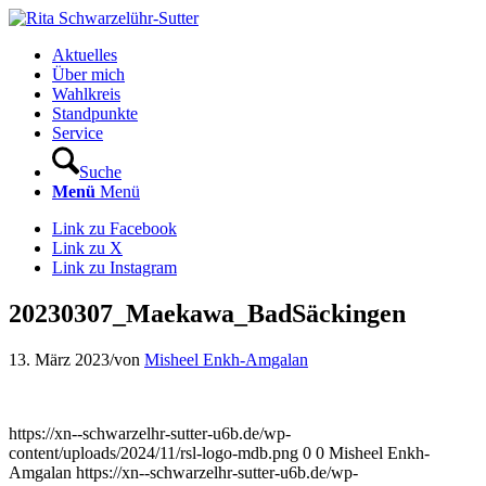
Aktuelles
Über mich
Wahlkreis
Standpunkte
Service
Suche
Menü
Menü
Link zu Facebook
Link zu X
Link zu Instagram
20230307_Maekawa_BadSäckingen
13. März 2023
/
von
Misheel Enkh-Amgalan
https://xn--schwarzelhr-sutter-u6b.de/wp-
content/uploads/2024/11/rsl-logo-mdb.png
0
0
Misheel Enkh-
Amgalan
https://xn--schwarzelhr-sutter-u6b.de/wp-