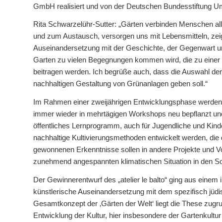
GmbH realisiert und von der Deutschen Bundesstiftung Um
Rita Schwarzelühr-Sutter: „Gärten verbinden Menschen al
und zum Austausch, versorgen uns mit Lebensmitteln, zeig
Auseinandersetzung mit der Geschichte, der Gegenwart und
Garten zu vielen Begegnungen kommen wird, die zu einer o
beitragen werden. Ich begrüße auch, dass die Auswahl der
nachhaltigen Gestaltung von Grünanlagen geben soll.“
Im Rahmen einer zweijährigen Entwicklungsphase werden 
immer wieder in mehrtägigen Workshops neu bepflanzt und g
öffentliches Lernprogramm, auch für Jugendliche und Kind
nachhaltige Kultivierungsmethoden entwickelt werden, die
gewonnenen Erkenntnisse sollen in andere Projekte und V
zunehmend angespannten klimatischen Situation in den 
Der Gewinnerentwurf des „atelier le balto“ ging aus einem 
künstlerische Auseinandersetzung mit dem spezifisch jüdis
Gesamtkonzept der ‚Gärten der Welt‘ liegt die These zugr
Entwicklung der Kultur, hier insbesondere der Gartenkult