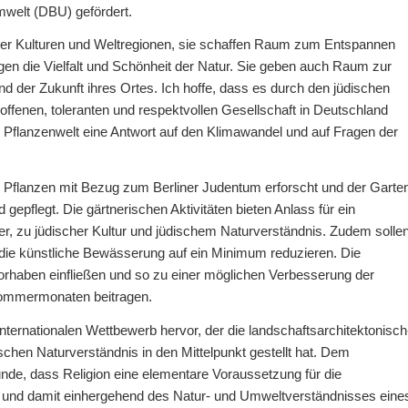
welt (DBU) gefördert.
ler Kulturen und Weltregionen, sie schaffen Raum zum Entspannen
en die Vielfalt und Schönheit der Natur. Sie geben auch Raum zur
 der Zukunft ihres Ortes. Ich hoffe, dass es durch den jüdischen
ffenen, toleranten und respektvollen Gesellschaft in Deutschland
 Pflanzenwelt eine Antwort auf den Klimawandel und auf Fragen der
Pflanzen mit Bezug zum Berliner Judentum erforscht und der Garte
epflegt. Die gärtnerischen Aktivitäten bieten Anlass für ein
er, zu jüdischer Kultur und jüdischem Naturverständnis. Zudem solle
 die künstliche Bewässerung auf ein Minimum reduzieren. Die
orhaben einfließen und so zu einer möglichen Verbesserung der
Sommermonaten beitragen.
internationalen Wettbewerb hervor, der die landschaftsarchitektonisch
chen Naturverständnis in den Mittelpunkt gestellt hat. Dem
unde, dass Religion eine elementare Voraussetzung für die
ur und damit einhergehend des Natur- und Umweltverständnisses eine