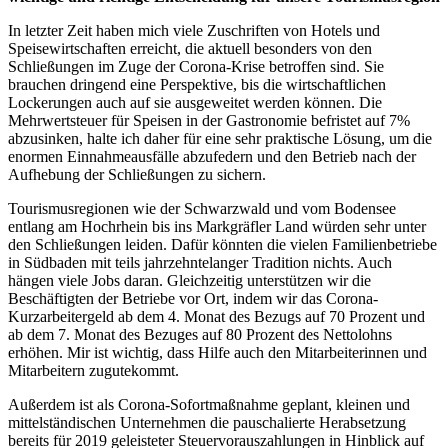
In letzter Zeit haben mich viele Zuschriften von Hotels und
Speisewirtschaften erreicht, die aktuell besonders von den
Schließungen im Zuge der Corona-Krise betroffen sind. Sie
brauchen dringend eine Perspektive, bis die wirtschaftlichen
Lockerungen auch auf sie ausgeweitet werden können. Die
Mehrwertsteuer für Speisen in der Gastronomie befristet auf 7%
abzusinken, halte ich daher für eine sehr praktische Lösung, um die
enormen Einnahmeausfälle abzufedern und den Betrieb nach der
Aufhebung der Schließungen zu sichern.
Tourismusregionen wie der Schwarzwald und vom Bodensee
entlang am Hochrhein bis ins Markgräfler Land würden sehr unter
den Schließungen leiden. Dafür könnten die vielen Familienbetriebe
in Südbaden mit teils jahrzehntelanger Tradition nichts. Auch
hängen viele Jobs daran. Gleichzeitig unterstützen wir die
Beschäftigten der Betriebe vor Ort, indem wir das Corona-
Kurzarbeitergeld ab dem 4. Monat des Bezugs auf 70 Prozent und
ab dem 7. Monat des Bezuges auf 80 Prozent des Nettolohns
erhöhen. Mir ist wichtig, dass Hilfe auch den Mitarbeiterinnen und
Mitarbeitern zugutekommt.
Außerdem ist als Corona-Sofortmaßnahme geplant, kleinen und
mittelständischen Unternehmen die pauschalierte Herabsetzung
bereits für 2019 geleisteter Steuervorauszahlungen in Hinblick auf