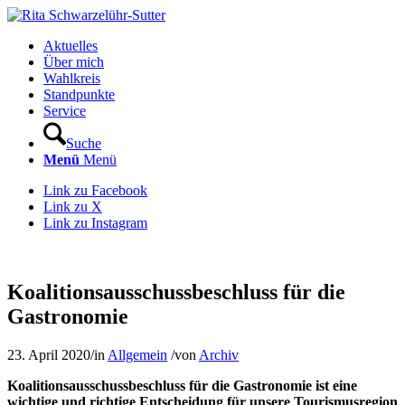
Aktuelles
Über mich
Wahlkreis
Standpunkte
Service
Suche
Menü
Menü
Link zu Facebook
Link zu X
Link zu Instagram
Koalitionsausschussbeschluss für die
Gastronomie
23. April 2020
/
in
Allgemein
/
von
Archiv
Koalitionsausschussbeschluss für die Gastronomie ist eine
wichtige und richtige Entscheidung für unsere Tourismusregion