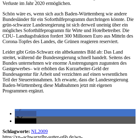
Verluste im Jahr 2020 ermöglichen.
Schön wäre es, wenn sich auch Baden-Württemberg wie andere
Bundesländer für ein Soforthilfeprogramm durchringen könnte. Die
grün-schwarze Landesregierung ist sich derweil uneinig über ein
mögliches Soforthilfeprogramm für Wirte und Hotelbetreiber. Die
CDU- Landtagsfraktion fordert 300 Millionen Euro aus Mitteln des
Corona-Topfes des Landes, die Grünen reagieren reserviert.
Leider gibt Grün-Schwarz ein altbekanntes Bild ab: Das Land
streitet, während die Bundesregierung schnell handelt. Seitens des
Bundes unternehmen wir enorme Anstrengungen zugunsten des
Gastgewerbes– wir erhöhen das Kurzarbeiter-Geld der
Bundesagentur für Arbeit und verzichten auf einen wesentlichen
Teil der Steuereinnahmen. Ich erwarte, dass die Landesregierung
Baden-Württemberg diese Maßnahmen jetzt mit eigenen
Programmen ergänzt.
teilen
teilen
Schlagworte:
NL2009
https://xn--schwarzelhr-sutter-u6b.de/wp-