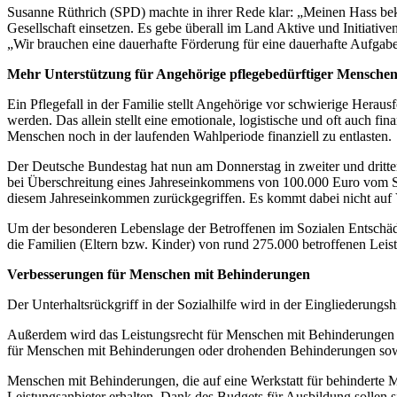
Susanne Rüthrich (SPD) machte in ihrer Rede klar: „Meinen Hass beko
Gesellschaft einsetzen. Es gebe überall im Land Aktive und Initiativen
„Wir brauchen eine dauerhafte Förderung für eine dauerhafte Aufgabe
Mehr Unterstützung für Angehörige pflegebedürftiger Mensche
Ein Pflegefall in der Familie stellt Angehörige vor schwierige Herau
werden. Das allein stellt eine emotionale, logistische und oft auch f
Menschen noch in der laufenden Wahlperiode finanziell zu entlasten.
Der Deutsche Bundestag hat nun am Donnerstag in zweiter und dritte
bei Überschreitung eines Jahreseinkommens von 100.000 Euro vom Soz
diesem Jahreseinkommen zurückgegriffen. Es kommt dabei nicht auf V
Um der besonderen Lebenslage der Betroffenen im Sozialen Entschäd
die Familien (Eltern bzw. Kinder) von rund 275.000 betroffenen Leis
Verbesserungen für Menschen mit Behinderungen
Der Unterhaltsrückgriff in der Sozialhilfe wird in der Eingliederungsh
Außerdem wird das Leistungsrecht für Menschen mit Behinderungen i
für Menschen mit Behinderungen oder drohenden Behinderungen sowie i
Menschen mit Behinderungen, die auf eine Werkstatt für behinderte M
Leistungsanbieter erhalten. Dank des Budgets für Ausbildung sollen 