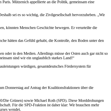
Paris. Mützenich appellierte an die Politik, gemeinsam eine
halb sei es so wichtig, die Zivilgesellschaft hervorzuheben. „Wir
en, könnten Menschen Geschichte bewegen. Er verurteilte die
che hätten das Gefühl gehabt, die Kontrolle, den Boden unter den
n oder in den Medien. Allerdings müsse der Osten auch gar nicht so
meinsam sind wir ein unglaublich starkes Land!“
auleistungen würdigen, gesamtdeutsches Fördersystem für
am Donnerstag auf Antrag der Koalitionsfraktionen über die
 90/Die Grünen) sowie Michael Roth (SPD). Diese Morddrohungen
schaft. Für die SPD-Fraktion ist daher klar: Wir brauchen mehr
urses wendet.