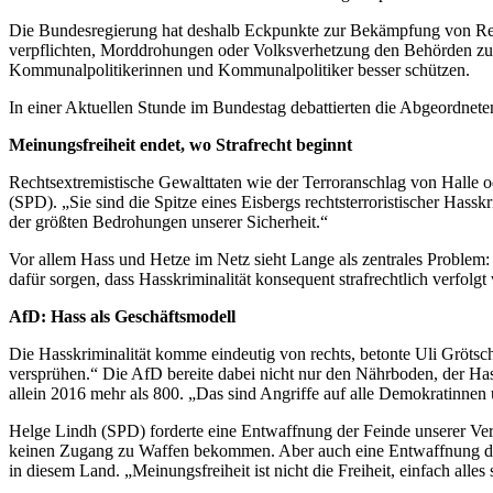
Die Bundesregierung hat deshalb Eckpunkte zur Bekämpfung von Rech
verpflichten, Morddrohungen oder Volksverhetzung den Behörden zu 
Kommunalpolitikerinnen und Kommunalpolitiker besser schützen.
In einer Aktuellen Stunde im Bundestag debattierten die Abgeordnete
Meinungsfreiheit endet, wo Strafrecht beginnt
Rechtsextremistische Gewalttaten wie der Terroranschlag von Halle od
(SPD). „Sie sind die Spitze eines Eisbergs rechtsterroristischer Hasskr
der größten Bedrohungen unserer Sicherheit.“
Vor allem Hass und Hetze im Netz sieht Lange als zentrales Proble
dafür sorgen, dass Hasskriminalität konsequent strafrechtlich verfol
AfD: Hass als Geschäftsmodell
Die Hasskriminalität komme eindeutig von rechts, betonte Uli Gröts
versprühen.“ Die AfD bereite dabei nicht nur den Nährboden, der Hass 
allein 2016 mehr als 800. „Das sind Angriffe auf alle Demokratinnen
Helge Lindh (SPD) forderte eine Entwaffnung der Feinde unserer Ve
keinen Zugang zu Waffen bekommen. Aber auch eine Entwaffnung der 
in diesem Land. „Meinungsfreiheit ist nicht die Freiheit, einfach alles