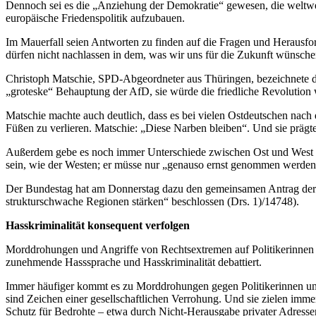
Dennoch sei es die „Anziehung der Demokratie“ gewesen, die weltweit
europäische Friedenspolitik aufzubauen.
Im Mauerfall seien Antworten zu finden auf die Fragen und Herausfor
dürfen nicht nachlassen in dem, was wir uns für die Zukunft wünsche
Christoph Matschie, SPD-Abgeordneter aus Thüringen, bezeichnete d
„groteske“ Behauptung der AfD, sie würde die friedliche Revolution we
Matschie machte auch deutlich, dass es bei vielen Ostdeutschen nac
Füßen zu verlieren. Matschie: „Diese Narben bleiben“. Und sie präg
Außerdem gebe es noch immer Unterschiede zwischen Ost und West di
sein, wie der Westen; er müsse nur „genauso ernst genommen werden“.
Der Bundestag hat am Donnerstag dazu den gemeinsamen Antrag der K
strukturschwache Regionen stärken“ beschlossen (Drs. 1)/14748).
Hasskriminalität konsequent verfolgen
Morddrohungen und Angriffe von Rechtsextremen auf Politikerinnen u
zunehmende Hasssprache und Hasskriminalität debattiert.
Immer häufiger kommt es zu Morddrohungen gegen Politikerinnen u
sind Zeichen einer gesellschaftlichen Verrohung. Und sie zielen imm
Schutz für Bedrohte – etwa durch Nicht-Herausgabe privater Adressen