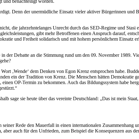
t und benachteiligt worden.
rdigt. Denn der unermüdliche Einsatz vieler aktiver Bürgerinnen und B
icht, die jahrzehntelanges Unrecht durch das SED-Regime und Stasi er
gleichsleistungen, gibt mehr Betroffenen einen Anspruch darauf, entsc
mokratie und Freiheit solidarisch und mit hohem persönlichem Einsat
in der Debatte an die Stimmung rund um den 09. November 1989. Viele
 gehe?
e Wort ‚Wende‘ dem Denken von Egon Krenz entsprochen habe. Budde: 
ünden ein der Tradition von Krenz. Die Menschen hätten Demokratie g
 einen OP-Termin zu bekommen. Auch das Bildungssystem habe hergehalt
estürzt.“
shalb sage sie heute über das vereinte Deutschland: „Das ist mein Staat
seiner Rede den Mauerfall in einen internationalen Zusammenhang und e
n, aber auch für den Unfrieden, zum Beispiel die Konsequenzen aus de