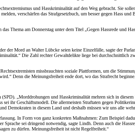
tsextremismus und Hasskriminalität auf den Weg gebracht. Sie sollen
melden, verschärfen das Strafgesetzbuch, um besser gegen Hass und 
n das Thema am Donnerstag unter dem Titel „Gegen Hassrede und Hasskri
er der Mord an Walter Lübcke seien keine Einzelfälle, sagte der Parlam
iminalität.“ Die Zahl rechter Gewaltdelikte liege bei durchschnittlich zwe
m: Rechtsextremisten missbrauchten soziale Plattformen, um die Stim
gt wird.“ Denn die Meinungsfreiheit ende dort, wo das Strafrecht beginn
ch (SPD). „Morddrohungen und Hasskriminalität mehren sich in diesem 
sei ihr Geschäftsmodell. Die allermeisten Straftaten gegen Politikerinn
 und Demokraten in diesem Land und deshalb müssen wir uns alle wehren
rfassung. In Form von ganz konkreten Maßnahmen: Zum Beispiel dadurc
Sprache sei dringend notwendig, sagte Lindh. Denn auch die Hassrede
 sagen zu dürfen. Meinungsfreiheit ist nicht Regelfreiheit.“