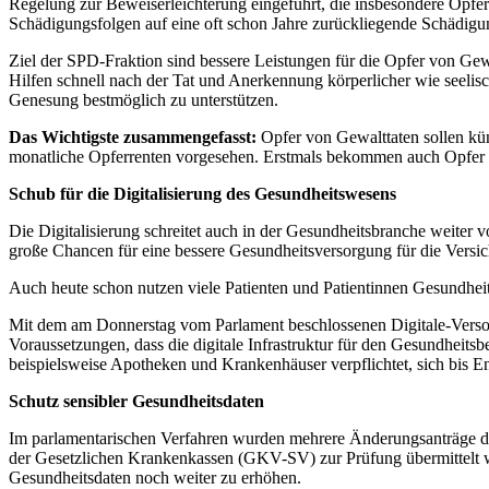
Regelung zur Beweiserleichterung eingeführt, die insbesondere Opfer
Schädigungsfolgen auf eine oft schon Jahre zurückliegende Schädigu
Ziel der SPD-Fraktion sind bessere Leistungen für die Opfer von Gewal
Hilfen schnell nach der Tat und Anerkennung körperlicher wie seelis
Genesung bestmöglich zu unterstützen.
Das Wichtigste zusammengefasst:
Opfer von Gewalttaten sollen kü
monatliche Opferrenten vorgesehen. Erstmals bekommen auch Opfer 
Schub für die Digitalisierung des Gesundheitswesens
Die Digitalisierung schreitet auch in der Gesundheitsbranche weiter 
große Chancen für eine bessere Gesundheitsversorgung für die Versic
Auch heute schon nutzen viele Patienten und Patientinnen Gesundheit
Mit dem am Donnerstag vom Parlament beschlossenen Digitale-Versorg
Voraussetzungen, dass die digitale Infrastruktur für den Gesundheit
beispielsweise Apotheken und Krankenhäuser verpflichtet, sich bis E
Schutz sensibler Gesundheitsdaten
Im parlamentarischen Verfahren wurden mehrere Änderungsanträge de
der Gesetzlichen Krankenkassen (GKV-SV) zur Prüfung übermittelt we
Gesundheitsdaten noch weiter zu erhöhen.