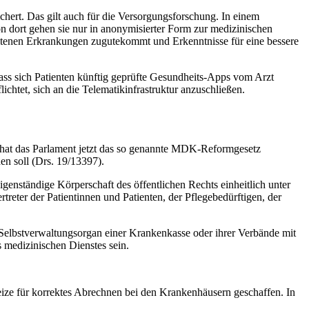
ichert. Das gilt auch für die Versorgungsforschung. In einem
 dort gehen sie nur in anonymisierter Form zur medizinischen
ltenen Erkrankungen zugutekommt und Erkenntnisse für eine bessere
ass sich Patienten künftig geprüfte Gesundheits-Apps vom Arzt
htet, sich an die Telematikinfrastruktur anzuschließen.
b hat das Parlament jetzt das so genannte MDK-Reformgesetz
en soll (Drs. 19/13397).
enständige Körperschaft des öffentlichen Rechts einheitlich unter
eter der Patientinnen und Patienten, der Pflegebedürftigen, der
m Selbstverwaltungsorgan einer Krankenkasse oder ihrer Verbände mit
s medizinischen Dienstes sein.
ze für korrektes Abrechnen bei den Krankenhäusern geschaffen. In