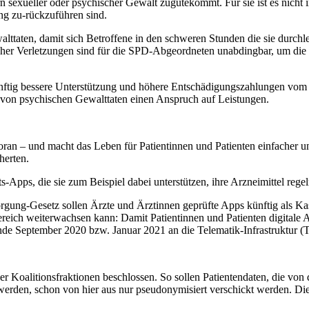
n sexueller oder psychischer Gewalt zugutekommt. Für sie ist es nicht
ng zu-rückzuführen sind.
ttaten, damit sich Betroffene in den schweren Stunden die sie durchleb
cher Verletzungen sind für die SPD-Abgeordneten unabdingbar, um die 
nftig bessere Unterstützung und höhere Entschädigungszahlungen vom 
von psychischen Gewalttaten einen Anspruch auf Leistungen.
voran – und macht das Leben für Patientinnen und Patienten einfacher u
herten.
s-Apps, die sie zum Beispiel dabei unterstützen, ihre Arzneimittel re
ung-Gesetz sollen Ärzte und Ärztinnen geprüfte Apps künftig als Kas
sbereich weiterwachsen kann: Damit Patientinnen und Patienten digital
nde September 2020 bzw. Januar 2021 an die Telematik-Infrastruktur (
r Koalitionsfraktionen beschlossen. So sollen Patientendaten, die v
rden, schon von hier aus nur pseudonymisiert verschickt werden. Die 