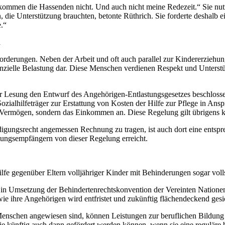
mmen die Hassenden nicht. Und auch nicht meine Redezeit.“ Sie nutzte
, die Unterstützung brauchten, betonte Rüthrich. Sie forderte deshalb ei
.“
n
sforderungen. Neben der Arbeit und oft auch parallel zur Kindererziehun
inanzielle Belastung dar. Diese Menschen verdienen Respekt und Unterstü
r Lesung den Entwurf des Angehörigen-Entlastungsgesetzes beschlosse
ialhilfeträger zur Erstattung von Kosten der Hilfe zur Pflege in An
ermögen, sondern das Einkommen an. Diese Regelung gilt übrigens künf
igungsrecht angemessen Rechnung zu tragen, ist auch dort eine ents
tungsempfängern von dieser Regelung erreicht.
ilfe gegenüber Eltern volljähriger Kinder mit Behinderungen sogar volls
n Umsetzung der Behindertenrechtskonvention der Vereinten Nationen
hre Angehörigen wird entfristet und zukünftig flächendeckend gesicher
enschen angewiesen sind, können Leistungen zur beruflichen Bildung b
sie künftig auch dann gefördert werden können, wenn sie eine reguläre 