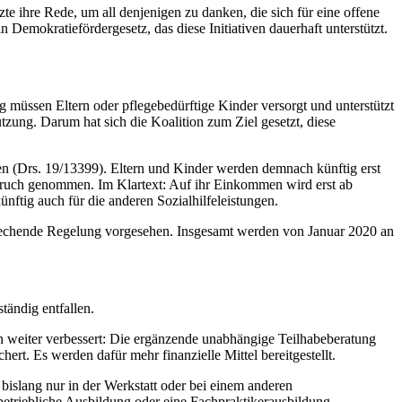
 ihre Rede, um all denjenigen zu danken, die sich für eine offene
n Demokratiefördergesetz, das diese Initiativen dauerhaft unterstützt.
g müssen Eltern oder pflegebedürftige Kinder versorgt und unterstützt
tzung. Darum hat sich die Koalition zum Ziel gesetzt, diese
n (Drs. 19/13399). Eltern und Kinder werden demnach künftig erst
spruch genommen. Im Klartext: Auf ihr Einkommen wird erst ab
tig auch für die anderen Sozialhilfeleistungen.
prechende Regelung vorgesehen. Insgesamt werden von Januar 2020 an
tändig entfallen.
 weiter verbessert: Die ergänzende unabhängige Teilhabeberatung
t. Es werden dafür mehr finanzielle Mittel bereitgestellt.
islang nur in der Werkstatt oder bei einem anderen
betriebliche Ausbildung oder eine Fachpraktikerausbildung