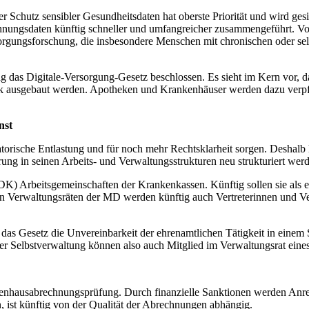
er Schutz sensibler Gesundheitsdaten hat oberste Priorität und wird ges
nungsdaten künftig schneller und umfangreicher zusammengeführt. Von
sorgungsforschung, die insbesondere Menschen mit chronischen oder se
das Digitale-Versorgung-Gesetz beschlossen. Es sieht im Kern vor, d
rk ausgebaut werden. Apotheken und Krankenhäuser werden dazu verpflic
nst
torische Entlastung und für noch mehr Rechtsklarheit sorgen. Deshal
ng in seinen Arbeits- und Verwaltungsstrukturen neu strukturiert werd
) Arbeitsgemeinschaften der Krankenkassen. Künftig sollen sie als eig
Verwaltungsräten der MD werden künftig auch Vertreterinnen und Vertr
t das Gesetz die Unvereinbarkeit der ehrenamtlichen Tätigkeit in eine
der Selbstverwaltung können also auch Mitglied im Verwaltungsrat eine
enhausabrechnungsprüfung. Durch finanzielle Sanktionen werden Anrei
st künftig von der Qualität der Abrechnungen abhängig.