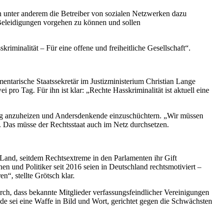
 unter anderem die Betreiber von sozialen Netzwerken dazu
Beleidigungen vorgehen zu können und sollen
minalität – Für eine offene und freiheitliche Gesellschaft“.
entarische Staatssekretär im Justizministerium Christian Lange
i pro Tag. Für ihn ist klar: „Rechte Hasskriminalität ist aktuell eine
mung anzuheizen und Andersdenkende einzuschüchtern. „Wir müssen
e. Das müsse der Rechtsstaat auch im Netz durchsetzen.
Land, seitdem Rechtsextreme in den Parlamenten ihr Gift
en und Politiker seit 2016 seien in Deutschland rechtsmotiviert –
“, stellte Grötsch klar.
h, dass bekannte Mitglieder verfassungsfeindlicher Vereinigungen
 sei eine Waffe in Bild und Wort, gerichtet gegen die Schwächsten