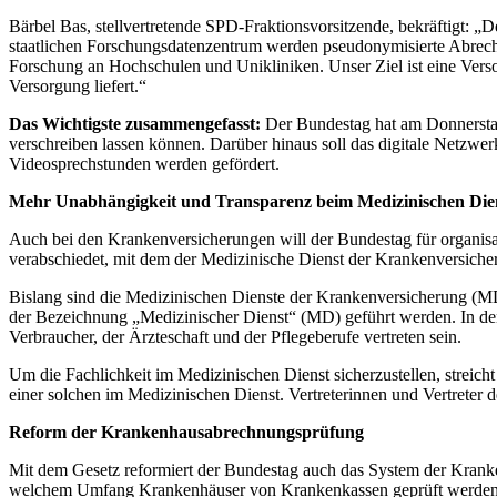
Bärbel Bas, stellvertretende SPD-Fraktionsvorsitzende, bekräftigt: „D
staatlichen Forschungsdatenzentrum werden pseudonymisierte Abrech
Forschung an Hochschulen und Unikliniken. Unser Ziel ist eine Ver
Versorgung liefert.“
Das Wichtigste zusammengefasst:
Der Bundestag hat am Donnerstag 
verschreiben lassen können. Darüber hinaus soll das digitale Netzwe
Videosprechstunden werden gefördert.
Mehr Unabhängigkeit und Transparenz beim Medizinischen Die
Auch bei den Krankenversicherungen will der Bundestag für organisa
verabschiedet, mit dem der Medizinische Dienst der Krankenversicheru
Bislang sind die Medizinischen Dienste der Krankenversicherung (MDK
der Bezeichnung „Medizinischer Dienst“ (MD) geführt werden. In den 
Verbraucher, der Ärzteschaft und der Pflegeberufe vertreten sein.
Um die Fachlichkeit im Medizinischen Dienst sicherzustellen, streich
einer solchen im Medizinischen Dienst. Vertreterinnen und Vertreter 
Reform der Krankenhausabrechnungsprüfung
Mit dem Gesetz reformiert der Bundestag auch das System der Krank
welchem Umfang Krankenhäuser von Krankenkassen geprüft werden, i