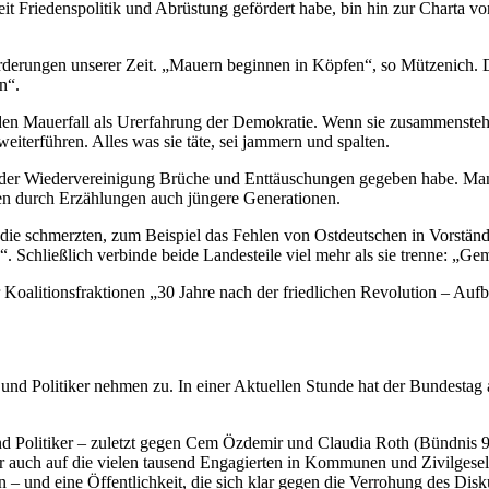
 Friedenspolitik und Abrüstung gefördert habe, bin hin zur Charta von 
derungen unserer Zeit. „Mauern beginnen in Köpfen“, so Mützenich. Des
n“.
en Mauerfall als Urerfahrung der Demokratie. Wenn sie zusammensteh
iterführen. Alles was sie täte, sei jammern und spalten.
h der Wiedervereinigung Brüche und Enttäuschungen gegeben habe. Man
ten durch Erzählungen auch jüngere Generationen.
e schmerzten, zum Beispiel das Fehlen von Ostdeutschen in Vorstände
 Schließlich verbinde beide Landesteile viel mehr als sie trenne: „Ge
oalitionsfraktionen „30 Jahre nach der friedlichen Revolution – Aufb
nd Politiker nehmen zu. In einer Aktuellen Stunde hat der Bundestag 
nd Politiker – zuletzt gegen Cem Özdemir und Claudia Roth (Bündnis
er auch auf die vielen tausend Engagierten in Kommunen und Zivilgesell
 – und eine Öffentlichkeit, die sich klar gegen die Verrohung des Disk