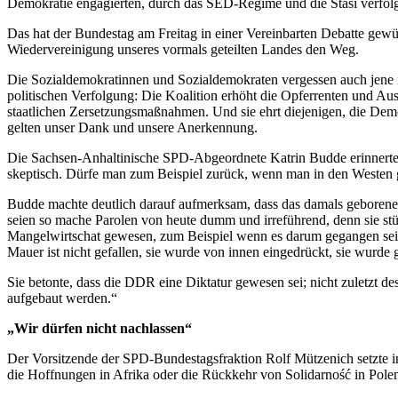
Demokratie engagierten, durch das SED-Regime und die Stasi verfolg
Das hat der Bundestag am Freitag in einer Vereinbarten Debatte gewü
Wiedervereinigung unseres vormals geteilten Landes den Weg.
Die Sozialdemokratinnen und Sozialdemokraten vergessen auch jene n
politischen Verfolgung: Die Koalition erhöht die Opferrenten und Aus
staatlichen Zersetzungsmaßnahmen. Und sie ehrt diejenigen, die De
gelten unser Dank und unsere Anerkennung.
Die Sachsen-Anhaltinische SPD-Abgeordnete Katrin Budde erinnerte 
skeptisch. Dürfe man zum Beispiel zurück, wenn man in den Westen
Budde machte deutlich darauf aufmerksam, dass das damals geboren
seien so mache Parolen von heute dumm und irreführend, denn sie st
Mangelwirtschat gewesen, zum Beispiel wenn es darum gegangen sei,
Mauer ist nicht gefallen, sie wurde von innen eingedrückt, sie wurde g
Sie betonte, dass die DDR eine Diktatur gewesen sei; nicht zuletzt de
aufgebaut werden.“
„Wir dürfen nicht nachlassen“
Der Vorsitzende der SPD-Bundestagsfraktion Rolf Mützenich setzte in 
die Hoffnungen in Afrika oder die Rückkehr von Solidarność in Pole