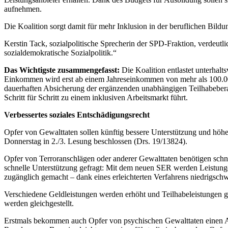
aufnehmen.
Die Koalition sorgt damit für mehr Inklusion in der beruflichen Bil
Kerstin Tack, sozialpolitische Sprecherin der SPD-Fraktion, verdeutl
sozialdemokratische Sozialpolitik.“
Das Wichtigste zusammengefasst:
Die Koalition entlastet unterhalt
Einkommen wird erst ab einem Jahreseinkommen von mehr als 100.000
dauerhaften Absicherung der ergänzenden unabhängigen Teilhabeberatu
Schritt für Schritt zu einem inklusiven Arbeitsmarkt führt.
Verbessertes soziales Entschädigungsrecht
Opfer von Gewalttaten sollen künftig bessere Unterstützung und hö
Donnerstag in 2./3. Lesung beschlossen (Drs. 19/13824).
Opfer von Terroranschlägen oder anderer Gewalttaten benötigen schn
schnelle Unterstützung gefragt: Mit dem neuen SER werden Leistung
zugänglich gemacht – dank eines erleichterten Verfahrens niedrigschwe
Verschiedene Geldleistungen werden erhöht und Teilhabeleistungen g
werden gleichgestellt.
Erstmals bekommen auch Opfer von psychischen Gewalttaten einen An