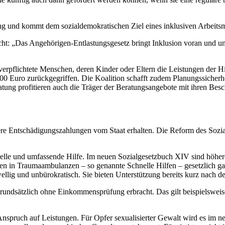
dung und kommt dem sozialdemokratischen Ziel eines inklusiven Arbeitsm
icht: „Das Angehörigen-Entlastungsgesetz bringt Inklusion voran und un
sverpflichtete Menschen, deren Kinder oder Eltern die Leistungen der Hil
 Euro zurückgegriffen. Die Koalition schafft zudem Planungssicherh
ng profitieren auch die Träger der Beratungsangebote mit ihren Beschä
here Entschädigungszahlungen vom Staat erhalten. Die Reform des Soz
elle und umfassende Hilfe. Im neuen Sozialgesetzbuch XIV sind höhere
en in Traumaambulanzen – so genannte Schnelle Hilfen – gesetzlich g
llig und unbürokratisch. Sie bieten Unterstützung bereits kurz nach de
rundsätzlich ohne Einkommensprüfung erbracht. Das gilt beispielsweis
spruch auf Leistungen. Für Opfer sexualisierter Gewalt wird es im ne