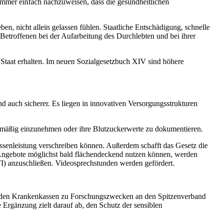
 immer einfach nachzuweisen, dass die gesundheitlichen
en, nicht allein gelassen fühlen. Staatliche Entschädigung, schnelle
Betroffenen bei der Aufarbeitung des Durchlebten und bei ihrer
Staat erhalten. Im neuen Sozialgesetzbuch XIV sind höhere
nd auch sicherer. Es liegen in innovativen Versorgungsstrukturen
gelmäßig einzunehmen oder ihre Blutzuckerwerte zu dokumentieren.
senleistung verschreiben können. Außerdem schafft das Gesetz die
e Angebote möglichst bald flächendeckend nutzen können, werden
TI) anzuschließen. Videosprechstunden werden gefördert.
on den Krankenkassen zu Forschungszwecken an den Spitzenverband
Ergänzung zielt darauf ab, den Schutz der sensiblen