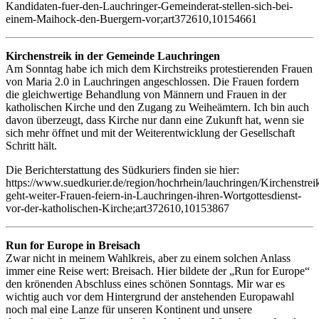
Kandidaten-fuer-den-Lauchringer-Gemeinderat-stellen-sich-bei-
einem-Maihock-den-Buergern-vor;art372610,10154661
Kirchenstreik in der Gemeinde Lauchringen
Am Sonntag habe ich mich dem Kirchstreiks protestierenden Frauen
von Maria 2.0 in Lauchringen angeschlossen. Die Frauen fordern
die gleichwertige Behandlung von Männern und Frauen in der
katholischen Kirche und den Zugang zu Weiheämtern. Ich bin auch
davon überzeugt, dass Kirche nur dann eine Zukunft hat, wenn sie
sich mehr öffnet und mit der Weiterentwicklung der Gesellschaft
Schritt hält.
Die Berichterstattung des Südkuriers finden sie hier:
https://www.suedkurier.de/region/hochrhein/lauchringen/Kirchenstrei
geht-weiter-Frauen-feiern-in-Lauchringen-ihren-Wortgottesdienst-
vor-der-katholischen-Kirche;art372610,10153867
Run for Europe in Breisach
Zwar nicht in meinem Wahlkreis, aber zu einem solchen Anlass
immer eine Reise wert: Breisach. Hier bildete der „Run for Europe“
den krönenden Abschluss eines schönen Sonntags. Mir war es
wichtig auch vor dem Hintergrund der anstehenden Europawahl
noch mal eine Lanze für unseren Kontinent und unsere