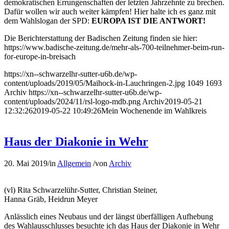
demokratischen Errungenschaften der letzten Jahrzehnte zu brechen.
Dafür wollen wir auch weiter kämpfen! Hier halte ich es ganz mit
dem Wahlslogan der SPD:
EUROPA IST DIE ANTWORT!
Die Berichterstattung der Badischen Zeitung finden sie hier:
https://www.badische-zeitung.de/mehr-als-700-teilnehmer-beim-run-
for-europe-in-breisach
https://xn--schwarzelhr-sutter-u6b.de/wp-
content/uploads/2019/05/Maihock-in-Lauchringen-2.jpg
1049
1693
Archiv
https://xn--schwarzelhr-sutter-u6b.de/wp-
content/uploads/2024/11/rsl-logo-mdb.png
Archiv
2019-05-21
12:32:26
2019-05-22 10:49:26
Mein Wochenende im Wahlkreis
Haus der Diakonie in Wehr
20. Mai 2019
/
in
Allgemein
/
von
Archiv
(vl) Rita Schwarzelühr-Sutter, Christian Steiner,
Hanna Gräb, Heidrun Meyer
Anlässlich eines Neubaus und der längst überfälligen Aufhebung
des Wahlausschlusses besuchte ich das Haus der Diakonie in Wehr