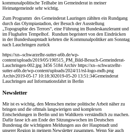
kommunalpolitische Teilhabe im Gemeinderat in meiner
Heimatgemeinde sehr wichtig.
Zum Programm des Gemeinderat Lauringen zählten ein Rundgang
durch das Olympiastadion, der Besuch der Ausstellung
„Topographie des Terrors“, eine Führung im Bundeskanzleramt und
im Flughafen Tempelhof. Rundum begeistert von den Eindrücken
in der Bundeshauptstadt kehrten die Kommunalpolitiker am Sonntag
nach Lauchringen zurück
https://xn--schwarzelhr-sutter-u6b.de/wp-
content/uploads/2019/05/190515_PM_Bild-Besuch-Gemeinderat-
Lauchringen-002.jpg
3456
5184
Archiv
https://xn--schwarzelhr-
sutter-u6b.de/wp-content/uploads/2024/11/rsl-logo-mdb.png
Archiv
2019-05-17 10:18:30
2019-05-20 13:51:34
Gemeinderat
Lauchringen auf Informationsfahrt in Berlin
Newsletter
Mir ist es wichtig, den Menschen meine politische Arbeit näher zu
bringen und die oftmals langwierigen und komplexen
Entscheidungen in Berlin und im Wahlkreis verständlich zu machen.
Dafür fasse ich am Ende der Sitzungswochen im Deutschen
Bundestag die wichtigsten Meldungen aus der Hauptstadt und
unserer Region in meinem Newsletter zusammen. Wenn Sie auch