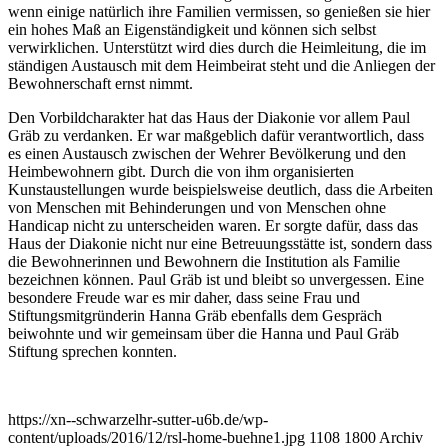
wenn einige natürlich ihre Familien vermissen, so genießen sie hier
ein hohes Maß an Eigenständigkeit und können sich selbst
verwirklichen. Unterstützt wird dies durch die Heimleitung, die im
ständigen Austausch mit dem Heimbeirat steht und die Anliegen der
Bewohnerschaft ernst nimmt.
Den Vorbildcharakter hat das Haus der Diakonie vor allem Paul
Gräb zu verdanken. Er war maßgeblich dafür verantwortlich, dass
es einen Austausch zwischen der Wehrer Bevölkerung und den
Heimbewohnern gibt. Durch die von ihm organisierten
Kunstaustellungen wurde beispielsweise deutlich, dass die Arbeiten
von Menschen mit Behinderungen und von Menschen ohne
Handicap nicht zu unterscheiden waren. Er sorgte dafür, dass das
Haus der Diakonie nicht nur eine Betreuungsstätte ist, sondern dass
die Bewohnerinnen und Bewohnern die Institution als Familie
bezeichnen können. Paul Gräb ist und bleibt so unvergessen. Eine
besondere Freude war es mir daher, dass seine Frau und
Stiftungsmitgründerin Hanna Gräb ebenfalls dem Gespräch
beiwohnte und wir gemeinsam über die Hanna und Paul Gräb
Stiftung sprechen konnten.
https://xn--schwarzelhr-sutter-u6b.de/wp-
content/uploads/2016/12/rsl-home-buehne1.jpg
1108
1800
Archiv