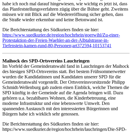
habe ich noch mal darauf hingewiesen, wie wichtig es jetzt ist, dass
das Planfeststellungsverfahren zügig über die Bühne geht. Zweitens
müssen wir mit Blick auf die Wiedereröffnung sicher gehen, dass
die Straße wieder erkennbar und keine Betonwand ist.
Die Berichterstattung des Südkuriers finden sie hier:
https://www.suedkurier.de/region/hochrhein/goerwihl/Zu-einer-
Protestaktion-der-Freien-Waehler-an-der-Albtalstrasse-in-
Tiefenstein-kamen-rund-80-Personen;art372594,10153741
Maihock des SPD-Ortsvereins Lauchringen
Im Vorfeld der Gemeinderatswahl fand in Lauchringen der Maihock
des hiesigen SPD-Ortsvereins statt. Bei bestem Frühsommerwetter
wurden die Kandidatinnen und Kandidaten unserer SPD für die
Gemeinderatswahl vorgestellt. Der Ortsvereinsvorsitzende Philipp
Schmidt-Wellenburg gab zudem einen Einblick, welche Themen die
SPD künftig in der Gemeinde auf die Agenda bringen will. Dazu
gehören u.a. bezahlbares Wohnen, die Kinderbetreuung, eine
moderne Infrastruktur und eine lebenswerte Umwelt. Den
spannenden Austausch mit den interessierten Bürgerinnen und
Bürgern habe ich wirklich sehr genossen.
Die Berichterstattung des Südkuriers finden sie hier:
https://www.suedkurier.de/region/hochrhein/lauchringen/Die-SPD-