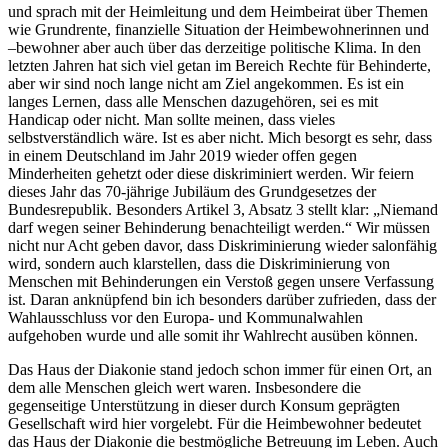
und sprach mit der Heimleitung und dem Heimbeirat über Themen
wie Grundrente, finanzielle Situation der Heimbewohnerinnen und
–bewohner aber auch über das derzeitige politische Klima. In den
letzten Jahren hat sich viel getan im Bereich Rechte für Behinderte,
aber wir sind noch lange nicht am Ziel angekommen. Es ist ein
langes Lernen, dass alle Menschen dazugehören, sei es mit
Handicap oder nicht. Man sollte meinen, dass vieles
selbstverständlich wäre. Ist es aber nicht. Mich besorgt es sehr, dass
in einem Deutschland im Jahr 2019 wieder offen gegen
Minderheiten gehetzt oder diese diskriminiert werden. Wir feiern
dieses Jahr das 70-jährige Jubiläum des Grundgesetzes der
Bundesrepublik. Besonders Artikel 3, Absatz 3 stellt klar: „Niemand
darf wegen seiner Behinderung benachteiligt werden.“ Wir müssen
nicht nur Acht geben davor, dass Diskriminierung wieder salonfähig
wird, sondern auch klarstellen, dass die Diskriminierung von
Menschen mit Behinderungen ein Verstoß gegen unsere Verfassung
ist. Daran anknüpfend bin ich besonders darüber zufrieden, dass der
Wahlausschluss vor den Europa- und Kommunalwahlen
aufgehoben wurde und alle somit ihr Wahlrecht ausüben können.
Das Haus der Diakonie stand jedoch schon immer für einen Ort, an
dem alle Menschen gleich wert waren. Insbesondere die
gegenseitige Unterstützung in dieser durch Konsum geprägten
Gesellschaft wird hier vorgelebt. Für die Heimbewohner bedeutet
das Haus der Diakonie die bestmögliche Betreuung im Leben. Auch