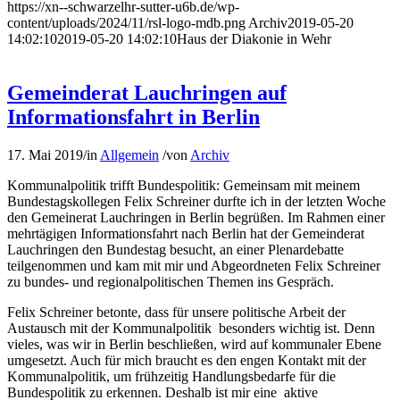
https://xn--schwarzelhr-sutter-u6b.de/wp-
content/uploads/2024/11/rsl-logo-mdb.png
Archiv
2019-05-20
14:02:10
2019-05-20 14:02:10
Haus der Diakonie in Wehr
Gemeinderat Lauchringen auf
Informationsfahrt in Berlin
17. Mai 2019
/
in
Allgemein
/
von
Archiv
Kommunalpolitik trifft Bundespolitik: Gemeinsam mit meinem
Bundestagskollegen Felix Schreiner durfte ich in der letzten Woche
den Gemeinerat Lauchringen in Berlin begrüßen. Im Rahmen einer
mehrtägigen Informationsfahrt nach Berlin hat der Gemeinderat
Lauchringen den Bundestag besucht, an einer Plenardebatte
teilgenommen und kam mit mir und Abgeordneten Felix Schreiner
zu bundes- und regionalpolitischen Themen ins Gespräch.
Felix Schreiner betonte, dass für unsere politische Arbeit der
Austausch mit der Kommunalpolitik besonders wichtig ist. Denn
vieles, was wir in Berlin beschließen, wird auf kommunaler Ebene
umgesetzt. Auch für mich braucht es den engen Kontakt mit der
Kommunalpolitik, um frühzeitig Handlungsbedarfe für die
Bundespolitik zu erkennen. Deshalb ist mir eine aktive