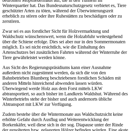
bedrohten Mopsfledermaus auf, die in den Tunneln ihr
Winterquartier hat. Das Bundesnaturschutzgesetz verbietet es, Tiere
geschützter Arten zu töten, während der Überwinterungszeit
erheblich zu stören oder ihre Ruhestätten zu beschädigen oder zu
zerstören.
Zwar sei es aus forstlicher Sicht für Holzvermarktung und
Waldschutz wünschenswert, wenn die Holzabfuhr weitestgehend
über die Schiene erfolge. Dies sei aber nur in den Sommermonaten
möglich. Es sei nicht ersichtlich, wie die Einhaltung des
Artenschutzes bei zusätzlichen Fahrten während der Winterruhe der
Tiere gewährleistet werden könne.
Aus Sicht des Regierungspräsidiums kann einer Ausnahme
außerdem nicht zugestimmt werden, da sich die von den
Bahnbetrieben Blumberg beschriebenen forstlichen Schäden mit
anderen Mitteln hinreichend abwenden lassen würden.
Überwiegend werde Holz aus dem Forst mittels LKW
abtransportiert, so auch bisher im Landkreis Waldshut. Während des
Winterbetriebs stehe der bisher und auch andernorts übliche
Abtransport mit LKW zur Verfügung.
Zudem bestehe über die Wintermonate aus Waldschutzsicht keine
erhöhte Gefahr durch Ausflug und Weiterentwicklung der
Borkenkäfer, weil diese sich in der sog. Diapause unter der Rinde
der gepolterten bzw. gelagerten Hölzer befinden würden. Eine akute