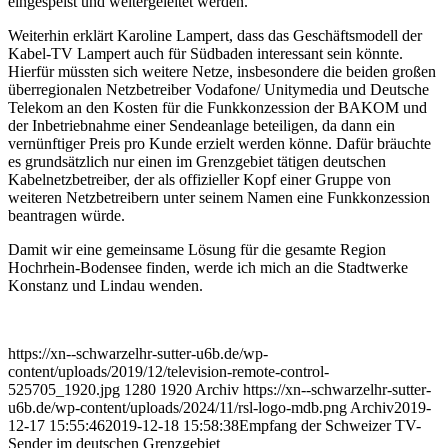
eingespeist und weitergeleitet werden.
Weiterhin erklärt Karoline Lampert, dass das Geschäftsmodell der
Kabel-TV Lampert auch für Südbaden interessant sein könnte.
Hierfür müssten sich weitere Netze, insbesondere die beiden großen
überregionalen Netzbetreiber Vodafone/ Unitymedia und Deutsche
Telekom an den Kosten für die Funkkonzession der BAKOM und
der Inbetriebnahme einer Sendeanlage beteiligen, da dann ein
vernünftiger Preis pro Kunde erzielt werden könne. Dafür bräuchte
es grundsätzlich nur einen im Grenzgebiet tätigen deutschen
Kabelnetzbetreiber, der als offizieller Kopf einer Gruppe von
weiteren Netzbetreibern unter seinem Namen eine Funkkonzession
beantragen würde.
Damit wir eine gemeinsame Lösung für die gesamte Region
Hochrhein-Bodensee finden, werde ich mich an die Stadtwerke
Konstanz und Lindau wenden.
https://xn--schwarzelhr-sutter-u6b.de/wp-
content/uploads/2019/12/television-remote-control-
525705_1920.jpg
1280
1920
Archiv
https://xn--schwarzelhr-sutter-
u6b.de/wp-content/uploads/2024/11/rsl-logo-mdb.png
Archiv
2019-
12-17 15:55:46
2019-12-18 15:58:38
Empfang der Schweizer TV-
Sender im deutschen Grenzgebiet