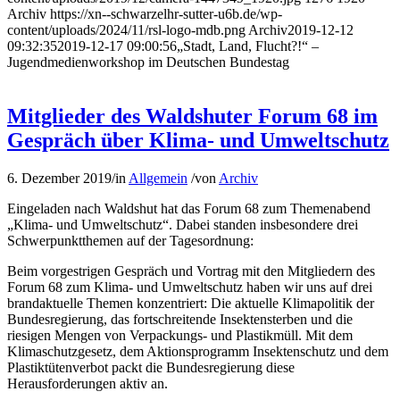
Archiv
https://xn--schwarzelhr-sutter-u6b.de/wp-
content/uploads/2024/11/rsl-logo-mdb.png
Archiv
2019-12-12
09:32:35
2019-12-17 09:00:56
„Stadt, Land, Flucht?!“ –
Jugendmedienworkshop im Deutschen Bundestag
Mitglieder des Waldshuter Forum 68 im
Gespräch über Klima- und Umweltschutz
6. Dezember 2019
/
in
Allgemein
/
von
Archiv
Eingeladen nach Waldshut hat das Forum 68 zum Themenabend
„Klima- und Umweltschutz“. Dabei standen insbesondere drei
Schwerpunktthemen auf der Tagesordnung:
Beim vorgestrigen Gespräch und Vortrag mit den Mitgliedern des
Forum 68 zum Klima- und Umweltschutz haben wir uns auf drei
brandaktuelle Themen konzentriert: Die aktuelle Klimapolitik der
Bundesregierung, das fortschreitende Insektensterben und die
riesigen Mengen von Verpackungs- und Plastikmüll. Mit dem
Klimaschutzgesetz, dem Aktionsprogramm Insektenschutz und dem
Plastiktütenverbot packt die Bundesregierung diese
Herausforderungen aktiv an.