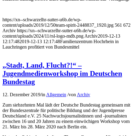
https://xn--schwarzelhr-sutter-u6b.de/wp-
content/uploads/2019/12/50team-spirit-2448837_1920.jpg
561
672
Archiv
https://xn--schwarzelhr-sutter-u6b.de/wp-
content/uploads/2024/11/rsl-logo-mdb.png
Archiv
2019-12-13
12:17:48
2019-12-13 12:17:48
Familienzentrum Hochrhein in
Lauchringen profitiert von Bundesmittel
„Stadt, Land, Flucht?!“ –
Jugendmedienworkshop im Deutschen
Bundestag
12. Dezember 2019
/
in
Allgemein
/
von
Archiv
Zum siebzehnten Mal lädt der Deutsche Bundestag gemeinsam mit
der Bundeszentrale für politische Bildung und der Jugendpresse
Deutschland e.V. 25 Nachwuchsjournalistinnen und -journalisten
zwischen 16 und 20 Jahren zu einem einwöchigen Workshop vom
21. März bis 28. März 2020 nach Berlin ein.