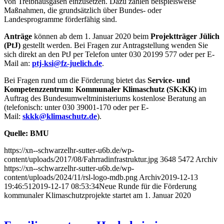
von Treibhausgasen einzusetzen. Dazu zählen beispielsweise
Maßnahmen, die grundsätzlich über Bundes- oder
Landesprogramme förderfähig sind.
Anträge
können ab dem 1. Januar 2020 beim
Projektträger Jülich
(PtJ)
gestellt werden. Bei Fragen zur Antragstellung wenden Sie
sich direkt an den PtJ per Telefon unter 030 20199 577 oder per E-
Mail an:
ptj-ksi@fz-juelich.de
.
Bei Fragen rund um die Förderung bietet das
Service- und
Kompetenzzentrum: Kommunaler Klimaschutz (SK:KK)
im
Auftrag des Bundesumweltministeriums kostenlose Beratung an
(telefonisch: unter 030 39001-170 oder per E-
Mail:
skkk@klimaschutz.de
).
Quelle: BMU
https://xn--schwarzelhr-sutter-u6b.de/wp-
content/uploads/2017/08/Fahrradinfrastruktur.jpg
3648
5472
Archiv
https://xn--schwarzelhr-sutter-u6b.de/wp-
content/uploads/2024/11/rsl-logo-mdb.png
Archiv
2019-12-13
19:46:51
2019-12-17 08:53:34
Neue Runde für die Förderung
kommunaler Klimaschutzprojekte startet am 1. Januar 2020