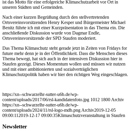
ist das Motto für eine erfolgreiche Klimaschutzarbeit vor Ort in
unseren Städten und Gemeinden.
Nach einer kurzen Begrüßung durch den stellvertretenden
Ortsvereinsvorsitzenden Henry Kesper und Bürgermeister Michael
Benitz führte ich mit einer Kurzpräsentation in das Thema ein. Die
anschließende Diskussion wurde von Dagmar Endle,
Ortsvereinsvorsitzende der SPD Staufen moderiert.
Das Thema Klimaschutz steht gerade jetzt in Zeiten von Fridays for
future mehr denn je in der Öffentlichkeit. Dass die Menschen dieses
Thema bewegt, hat sich auch in der intensiven Diskussion hier in
Staufen gezeigt. Dieses Momentum wollen und müssen wir nutzen
und mit einer ambitionierten und sozialverträglichen
Klimaschutzpolitik haben wir hier den richtigen Weg eingeschlagen.
https://xn--schwarzelhr-sutter-u6b.de/wp-
content/uploads/2017/06/rsl-kandidatenfoto.jpg
1012
1800
Archiv
https://xn--schwarzelhr-sutter-u6b.de/wp-
content/uploads/2024/11/rsl-logo-mdb.png
Archiv
2019-12-05
09:00:11
2019-12-17 09:00:35
Klimaschutzveranstaltung in Staufen
Newsletter