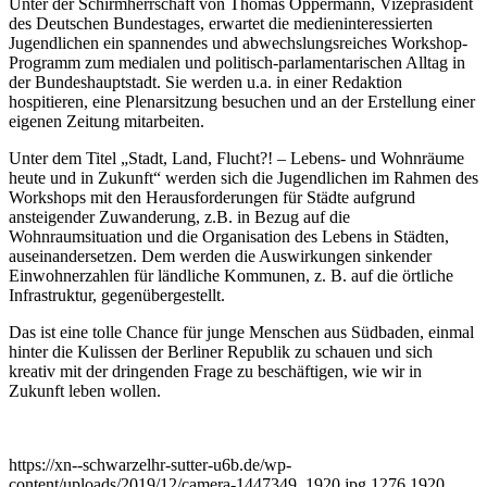
Unter der Schirmherrschaft von Thomas Oppermann, Vizepräsident
des Deutschen Bundestages, erwartet die medieninteressierten
Jugendlichen ein spannendes und abwechslungsreiches Workshop-
Programm zum medialen und politisch-parlamentarischen Alltag in
der Bundeshauptstadt. Sie werden u.a. in einer Redaktion
hospitieren, eine Plenarsitzung besuchen und an der Erstellung einer
eigenen Zeitung mitarbeiten.
Unter dem Titel „Stadt, Land, Flucht?! – Lebens- und Wohnräume
heute und in Zukunft“ werden sich die Jugendlichen im Rahmen des
Workshops mit den Herausforderungen für Städte aufgrund
ansteigender Zuwanderung, z.B. in Bezug auf die
Wohnraumsituation und die Organisation des Lebens in Städten,
auseinandersetzen. Dem werden die Auswirkungen sinkender
Einwohnerzahlen für ländliche Kommunen, z. B. auf die örtliche
Infrastruktur, gegenübergestellt.
Das ist eine tolle Chance für junge Menschen aus Südbaden, einmal
hinter die Kulissen der Berliner Republik zu schauen und sich
kreativ mit der dringenden Frage zu beschäftigen, wie wir in
Zukunft leben wollen.
https://xn--schwarzelhr-sutter-u6b.de/wp-
content/uploads/2019/12/camera-1447349_1920.jpg
1276
1920