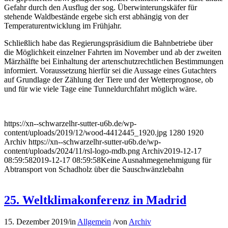
Gefahr durch den Ausflug der sog. Überwinterungskäfer für
stehende Waldbestände ergebe sich erst abhängig von der
Temperaturentwicklung im Frühjahr.
Schließlich habe das Regierungspräsidium die Bahnbetriebe über
die Möglichkeit einzelner Fahrten im November und ab der zweiten
Märzhälfte bei Einhaltung der artenschutzrechtlichen Bestimmungen
informiert. Voraussetzung hierfür sei die Aussage eines Gutachters
auf Grundlage der Zählung der Tiere und der Wetterprognose, ob
und für wie viele Tage eine Tunneldurchfahrt möglich wäre.
https://xn--schwarzelhr-sutter-u6b.de/wp-
content/uploads/2019/12/wood-4412445_1920.jpg
1280
1920
Archiv
https://xn--schwarzelhr-sutter-u6b.de/wp-
content/uploads/2024/11/rsl-logo-mdb.png
Archiv
2019-12-17
08:59:58
2019-12-17 08:59:58
Keine Ausnahmegenehmigung für
Abtransport von Schadholz über die Sauschwänzlebahn
25. Weltklimakonferenz in Madrid
15. Dezember 2019
/
in
Allgemein
/
von
Archiv