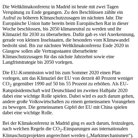
Die Weltklimakonferenz in Madrid ist heute mit zwei Tagen
Verspätung zu Ende gegangen. Zu den Beschlüssen zählte ein
Aufruf zu höheren Klimaschutzzusagen im nächsten Jahr. Die
Europäische Union hatte bereits beim Europäischen Rat in dieser
Woche beschlossen, bis 2050 klimaneutral zu werden und ihr
Klimaziel für 2030 zu überarbeiten. Dafür gab es viel Anerkennung,
gerade von kleinen Inselstaaten, die besonders vom Klimawandel
bedroht sind. Bis zur nächsten Weltklimakonferenz Ende 2020 in
Glasgow sollen alle Vertragsstaaten überarbeitete
Klimaschutzzusagen für das nächste Jahrzehnt sowie eine
Langfriststrategie bis 2050 vorlegen.
Die EU-Kommission wird bis zum Sommer 2020 einen Plan
vorlegen, um das Klimaziel der EU von derzeit 40 Prozent weniger
CO
gegenüber 1990 auf 50 bis 55 Prozent zu erhöhen. Als EU-
2
Ratspräsidentschaft wird Deutschland im zweiten Halbjahr 2020
dabei eine wichtige Rolle spielen. Dabei wird es auch darum gehen,
andere große Volkswirtschaften zu einem gemeinsamen Vorangehen
zu bewegen. Die gemeinsamen Gipfel der EU mit China spielen
dabei eine wichtige Rolle.
Bei der Klimakonferenz in Madrid ging es auch darum, festzulegen,
nach welchen Regeln die CO
-Einsparungen aus internationalen
2
Klimaschutzprojekten angerechnet werden („Marktmechanismen“).