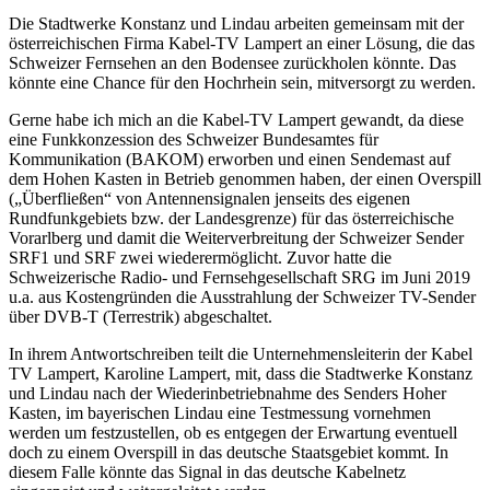
Die Stadtwerke Konstanz und Lindau arbeiten gemeinsam mit der
österreichischen Firma Kabel-TV Lampert an einer Lösung, die das
Schweizer Fernsehen an den Bodensee zurückholen könnte. Das
könnte eine Chance für den Hochrhein sein, mitversorgt zu werden.
Gerne habe ich mich an die Kabel-TV Lampert gewandt, da diese
eine Funkkonzession des Schweizer Bundesamtes für
Kommunikation (BAKOM) erworben und einen Sendemast auf
dem Hohen Kasten in Betrieb genommen haben, der einen Overspill
(„Überfließen“ von Antennensignalen jenseits des eigenen
Rundfunkgebiets bzw. der Landesgrenze) für das österreichische
Vorarlberg und damit die Weiterverbreitung der Schweizer Sender
SRF1 und SRF zwei wiederermöglicht. Zuvor hatte die
Schweizerische Radio- und Fernsehgesellschaft SRG im Juni 2019
u.a. aus Kostengründen die Ausstrahlung der Schweizer TV-Sender
über DVB-T (Terrestrik) abgeschaltet.
In ihrem Antwortschreiben teilt die Unternehmensleiterin der Kabel
TV Lampert, Karoline Lampert, mit, dass die Stadtwerke Konstanz
und Lindau nach der Wiederinbetriebnahme des Senders Hoher
Kasten, im bayerischen Lindau eine Testmessung vornehmen
werden um festzustellen, ob es entgegen der Erwartung eventuell
doch zu einem Overspill in das deutsche Staatsgebiet kommt. In
diesem Falle könnte das Signal in das deutsche Kabelnetz