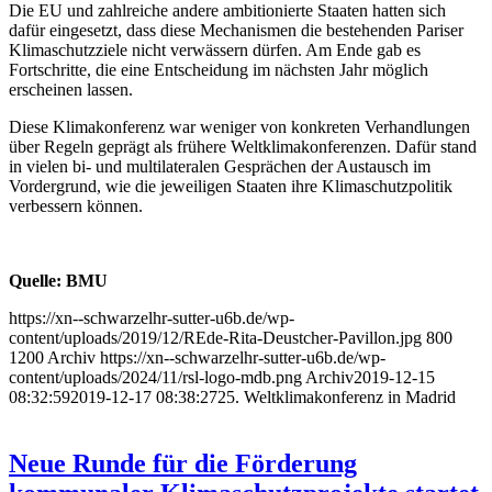
Die EU und zahlreiche andere ambitionierte Staaten hatten sich
dafür eingesetzt, dass diese Mechanismen die bestehenden Pariser
Klimaschutzziele nicht verwässern dürfen. Am Ende gab es
Fortschritte, die eine Entscheidung im nächsten Jahr möglich
erscheinen lassen.
Diese Klimakonferenz war weniger von konkreten Verhandlungen
über Regeln geprägt als frühere Weltklimakonferenzen. Dafür stand
in vielen bi- und multilateralen Gesprächen der Austausch im
Vordergrund, wie die jeweiligen Staaten ihre Klimaschutzpolitik
verbessern können.
Quelle: BMU
https://xn--schwarzelhr-sutter-u6b.de/wp-
content/uploads/2019/12/REde-Rita-Deustcher-Pavillon.jpg
800
1200
Archiv
https://xn--schwarzelhr-sutter-u6b.de/wp-
content/uploads/2024/11/rsl-logo-mdb.png
Archiv
2019-12-15
08:32:59
2019-12-17 08:38:27
25. Weltklimakonferenz in Madrid
Neue Runde für die Förderung