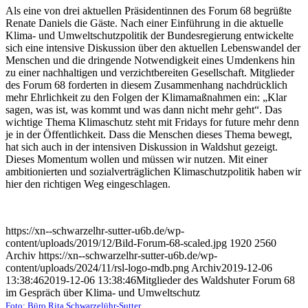
Als eine von drei aktuellen Präsidentinnen des Forum 68 begrüßte
Renate Daniels die Gäste. Nach einer Einführung in die aktuelle
Klima- und Umweltschutzpolitik der Bundesregierung entwickelte
sich eine intensive Diskussion über den aktuellen Lebenswandel der
Menschen und die dringende Notwendigkeit eines Umdenkens hin
zu einer nachhaltigen und verzichtbereiten Gesellschaft. Mitglieder
des Forum 68 forderten in diesem Zusammenhang nachdrücklich
mehr Ehrlichkeit zu den Folgen der Klimamaßnahmen ein: „Klar
sagen, was ist, was kommt und was dann nicht mehr geht“. Das
wichtige Thema Klimaschutz steht mit Fridays for future mehr denn
je in der Öffentlichkeit. Dass die Menschen dieses Thema bewegt,
hat sich auch in der intensiven Diskussion in Waldshut gezeigt.
Dieses Momentum wollen und müssen wir nutzen. Mit einer
ambitionierten und sozialverträglichen Klimaschutzpolitik haben wir
hier den richtigen Weg eingeschlagen.
https://xn--schwarzelhr-sutter-u6b.de/wp-
content/uploads/2019/12/Bild-Forum-68-scaled.jpg
1920
2560
Archiv
https://xn--schwarzelhr-sutter-u6b.de/wp-
content/uploads/2024/11/rsl-logo-mdb.png
Archiv
2019-12-06
13:38:46
2019-12-06 13:38:46
Mitglieder des Waldshuter Forum 68
im Gespräch über Klima- und Umweltschutz
Foto: Büro Rita Schwarzelühr-Sutter