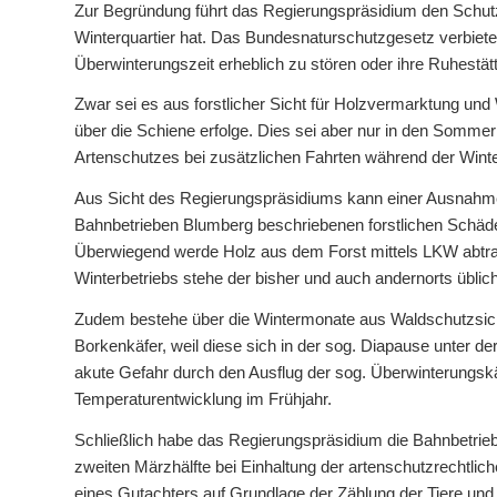
Zur Begründung führt das Regierungspräsidium den Schutz
Winterquartier hat. Das Bundesnaturschutzgesetz verbietet
Überwinterungszeit erheblich zu stören oder ihre Ruhestät
Zwar sei es aus forstlicher Sicht für Holzvermarktung u
über die Schiene erfolge. Dies sei aber nur in den Sommerm
Artenschutzes bei zusätzlichen Fahrten während der Winte
Aus Sicht des Regierungspräsidiums kann einer Ausnahme
Bahnbetrieben Blumberg beschriebenen forstlichen Schäde
Überwiegend werde Holz aus dem Forst mittels LKW abtran
Winterbetriebs stehe der bisher und auch andernorts übli
Zudem bestehe über die Wintermonate aus Waldschutzsicht
Borkenkäfer, weil diese sich in der sog. Diapause unter de
akute Gefahr durch den Ausflug der sog. Überwinterungskä
Temperaturentwicklung im Frühjahr.
Schließlich habe das Regierungspräsidium die Bahnbetrieb
zweiten Märzhälfte bei Einhaltung der artenschutzrechtlic
eines Gutachters auf Grundlage der Zählung der Tiere und 