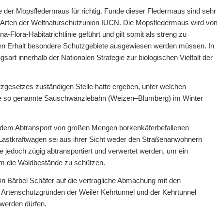
e der Mopsfledermaus für richtig. Funde dieser Fledermaus sind sehr
er Arten der Weltnaturschutzunion IUCN. Die Mopsfledermaus wird vo
Flora-Habitatrichtlinie geführt und gilt somit als streng zu
ren Erhalt besondere Schutzgebiete ausgewiesen werden müssen. In
art innerhalb der Nationalen Strategie zur biologischen Vielfalt der
tzgesetzes zuständigen Stelle hatte ergeben, unter welchen
die so genannte Sauschwänzlebahn (Weizen–Blumberg) im Winter
t dem Abtransport von großen Mengen borkenkäferbefallenen
Lastkraftwagen sei aus ihrer Sicht weder den Straßenanwohnern
e jedoch zügig abtransportiert und verwertet werden, um ein
um die Waldbestände zu schützen.
in Bärbel Schäfer auf die vertragliche Abmachung mit den
Artenschutzgründen der Weiler Kehrtunnel und der Kehrtunnel
werden dürfen.