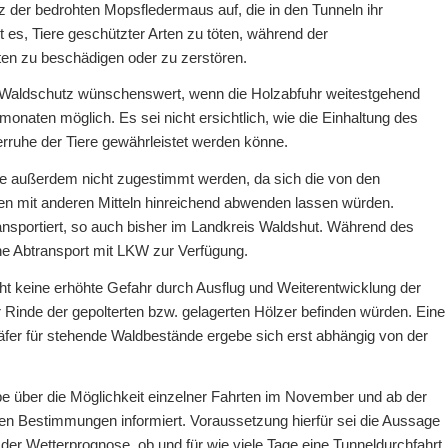
 der bedrohten Mopsfledermaus auf, die in den Tunneln ihr
 es, Tiere geschützter Arten zu töten, während der
ten zu beschädigen oder zu zerstören.
nd Waldschutz wünschenswert, wenn die Holzabfuhr weitestgehend
onaten möglich. Es sei nicht ersichtlich, wie die Einhaltung des
rruhe der Tiere gewährleistet werden könne.
 außerdem nicht zugestimmt werden, da sich die von den
n mit anderen Mitteln hinreichend abwenden lassen würden.
sportiert, so auch bisher im Landkreis Waldshut. Während des
che Abtransport mit LKW zur Verfügung.
 keine erhöhte Gefahr durch Ausflug und Weiterentwicklung der
r Rinde der gepolterten bzw. gelagerten Hölzer befinden würden. Eine
fer für stehende Waldbestände ergebe sich erst abhängig von der
e über die Möglichkeit einzelner Fahrten im November und ab der
hen Bestimmungen informiert. Voraussetzung hierfür sei die Aussage
der Wetterprognose, ob und für wie viele Tage eine Tunneldurchfahrt