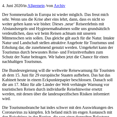
4. Juni 2020
/
in
Allgemein
/
von
Archiv
Der Sommerurlaub in Europa ist wieder möglich. Das freut mich
sehr. Wenn uns die Krise aber eins lehrt, dann, dass es nicht so
weiter gehen kann wie bisher. Dieses ‚neue‘ Reiseerlebnis mit
Abstandsregeln und Hygienemaßnahmen sollte uns grundsätzlich
verdeutlichen, dass wir beim Reisen achtsam mit unseren
Mitmenschen sein sollen. Das gleiche gilt auch für die Natur. Intakte
Natur und Landschaft stellen attraktive Angebote für Tourismus und
Erholung dar, die zunehmend genutzt werden. Umgekehrt kann der
Tourismus durch bewusstes Reise- und Freizeitverhalten zum
Schutz der Natur beitragen. Wir haben jetzt die Chance für einen
nachhaltigen Tourismus.
Die Bundesregierung will die weltweite Reisewarnung für Touristen
ab dem 15. Juni für 29 europäische Staaten aufheben. Das hat das
Kabinett heute in einem Eckpunktepapier beschlossen. Danach soll
die am 17. März für alle Länder der Welt verhängte Warnung vor
touristischen Reisen durch individuelle Reisehinweise ersetzt
werden, mit denen über die landesspezifischen Risiken informiert
wird.
Die Tourismusbranche hat indes schwer mit den Auswirkungen des
Coronavirus zu kämpfen. Ich befand mich im engen Austausch mit
den Reisebüros in der Region, die von einer doppelten Belastung