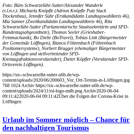
Foto: Büro Schwarzelühr-Sutter/Alexander Wunderle
(v.l.n.r.): Michaela Knöpfle (Adrion Knöpfle Putz Stuck
Trockenbau), Jennifer Sühr (Erstkandidatin Landtagswahlkreis 46),
Mia Sanner (Zweitkandidatin Landtagswahlkreis 46), Rita
Schwarzelühr-Sutter (Parlamentarische Staatssekretärin und SPD-
Bundestagsabgeordnete), Thomas Seeler (Grieshaber-
Feinmachanik), Bo Diehr (BoTravel), Tobias Link (Bürgermeister
der Gemeinde Löffingen), Bianca Föhrenbach (Föhrenbach
Positioniersysteme), Norbert Brugger (ehemaliger Bürgermeister
von Löffingen und stellvertretender SPD-
Kreistagsfraktionsvorsitzender), Dieter Köpfler (Vorsitzender SPD-
Ortsverein Löffingen).
https://xn--schwarzelhr-sutter-u6b.de/wp-
content/uploads/2020/06/200603_Vor_Ort-Termin-in-Löffingen.jpg
768
1024
Archiv
https://xn--schwarzelhr-sutter-u6b.de/wp-
content/uploads/2024/11/rsl-logo-mdb.png
Archiv
2020-06-04
09:11:42
2020-06-04 09:11:42
Über die Folgen der Corona-Krise in
Löffingen
Urlaub im Sommer möglich – Chance für
den nachhaltigen Tourismus