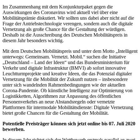
Im Zusammenhang mit dem Konjunkturpaket gegen die
Auswirkungen des Coronavirus wird aktuell viel über eine
Mobilitätsprämie diskutiert. Wir sollten uns dabei aber nicht auf die
Frage der Antriebstechnologie verengen, sondern auch die digitale
Vernetzung als große Chance für die Gestaltung der würdigen.
Deshalb ist die Ausschreibung des Deutschen Mobilitätspreis in
diesem Jahr besonders wichtig.
Mit dem Deutschen Mobilitätspreis und unter dem Motto „Intelligent
unterwegs: Gemeinsam. Vernetzt. Mobil.“ suchen die Initiative
„Deutschland – Land der Ideen“ und das Bundesministerium für
Verkehr und digitale Infrastruktur (BMVI) ab sofort innovative
Leuchtturmprojekte und kreative Ideen, die das Potenzial digitaler
Vernetzung für die Mobilität der Zukunft nutzen – insbesondere
unter sich wandelnden Rahmenbedingungen wie der aktuellen
Corona-Pandemie. Ob künstliche Intelligenz zur Optimierung von
Logistikketten, Algorithmen zur Anpassung des öffentlichen
Personenverkehrs an neue Abstandsregeln oder vernetzte
Plattformen für intermodale Mobilitätsdienste: Digitale Vernetzung
bietet große Chancen für die Gestaltung der Mobilität.
Potentielle Preisträger können sich jetzt online bis 07. Juli 2020
bewerben.
In diesem Jahr richtet sich der Wettbewerb erstmals parallel an zwei