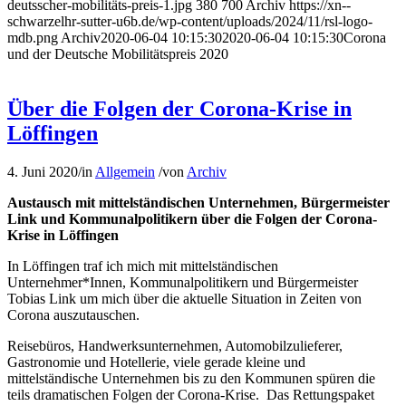
deutsscher-mobilitäts-preis-1.jpg
380
700
Archiv
https://xn--
schwarzelhr-sutter-u6b.de/wp-content/uploads/2024/11/rsl-logo-
mdb.png
Archiv
2020-06-04 10:15:30
2020-06-04 10:15:30
Corona
und der Deutsche Mobilitätspreis 2020
Über die Folgen der Corona-Krise in
Löffingen
4. Juni 2020
/
in
Allgemein
/
von
Archiv
Austausch mit mittelständischen Unternehmen, Bürgermeister
Link und Kommunalpolitikern über die Folgen der Corona-
Krise in Löffingen
In Löffingen traf ich mich mit mittelständischen
Unternehmer*Innen, Kommunalpolitikern und Bürgermeister
Tobias Link um mich über die aktuelle Situation in Zeiten von
Corona auszutauschen.
Reisebüros, Handwerksunternehmen, Automobilzulieferer,
Gastronomie und Hotellerie, viele gerade kleine und
mittelständische Unternehmen bis zu den Kommunen spüren die
teils dramatischen Folgen der Corona-Krise. Das Rettungspaket