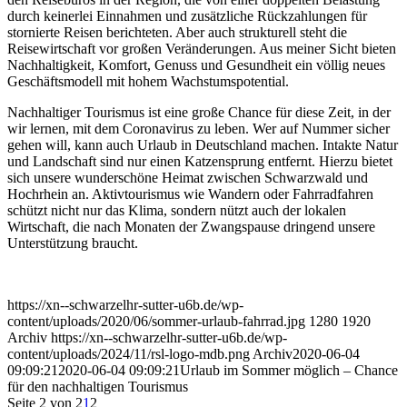
durch keinerlei Einnahmen und zusätzliche Rückzahlungen für
stornierte Reisen berichteten. Aber auch strukturell steht die
Reisewirtschaft vor großen Veränderungen. Aus meiner Sicht bieten
Nachhaltigkeit, Komfort, Genuss und Gesundheit ein völlig neues
Geschäftsmodell mit hohem Wachstumspotential.
Nachhaltiger Tourismus ist eine große Chance für diese Zeit, in der
wir lernen, mit dem Coronavirus zu leben. Wer auf Nummer sicher
gehen will, kann auch Urlaub in Deutschland machen. Intakte Natur
und Landschaft sind nur einen Katzensprung entfernt. Hierzu bietet
sich unsere wunderschöne Heimat zwischen Schwarzwald und
Hochrhein an. Aktivtourismus wie Wandern oder Fahrradfahren
schützt nicht nur das Klima, sondern nützt auch der lokalen
Wirtschaft, die nach Monaten der Zwangspause dringend unsere
Unterstützung braucht.
https://xn--schwarzelhr-sutter-u6b.de/wp-
content/uploads/2020/06/sommer-urlaub-fahrrad.jpg
1280
1920
Archiv
https://xn--schwarzelhr-sutter-u6b.de/wp-
content/uploads/2024/11/rsl-logo-mdb.png
Archiv
2020-06-04
09:09:21
2020-06-04 09:09:21
Urlaub im Sommer möglich – Chance
für den nachhaltigen Tourismus
Seite 2 von 2
1
2