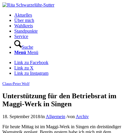
Aktuelles
Über mich
Wahlkreis
Standpunkte
Service
Suche
Menü
Menü
Link zu Facebook
Link zu X
Link zu Instagram
Claus-Peter Wolf
Unterstützung für den Betriebsrat im
Maggi-Werk in Singen
18. September 2018
/
in
Allgemein
/
von
Archiv
Für heute Mittag ist im Maggi-Werk in Singen ein dreistündiger
Warnstreik geplant. Bereits gestern habe ich mich mit dem