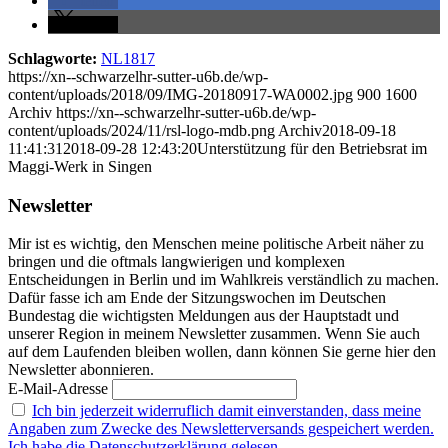
teilen
teilen
Schlagworte:
NL1817
https://xn--schwarzelhr-sutter-u6b.de/wp-
content/uploads/2018/09/IMG-20180917-WA0002.jpg
900
1600
Archiv
https://xn--schwarzelhr-sutter-u6b.de/wp-
content/uploads/2024/11/rsl-logo-mdb.png
Archiv
2018-09-18
11:41:31
2018-09-28 12:43:20
Unterstützung für den Betriebsrat im
Maggi-Werk in Singen
Newsletter
Mir ist es wichtig, den Menschen meine politische Arbeit näher zu
bringen und die oftmals langwierigen und komplexen
Entscheidungen in Berlin und im Wahlkreis verständlich zu machen.
Dafür fasse ich am Ende der Sitzungswochen im Deutschen
Bundestag die wichtigsten Meldungen aus der Hauptstadt und
unserer Region in meinem Newsletter zusammen. Wenn Sie auch
auf dem Laufenden bleiben wollen, dann können Sie gerne hier den
Newsletter abonnieren.
E-Mail-Adresse
Ich bin jederzeit widerruflich damit einverstanden, dass meine
Angaben zum Zwecke des Newsletterversands gespeichert werden.
Ich habe die Datenschutzerklärung gelesen.