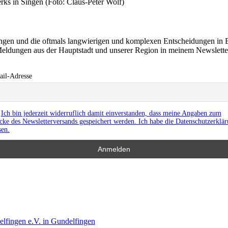
ks in Singen (Foto: Claus-Peter Wolf)
ringen und die oftmals langwierigen und komplexen Entscheidungen in 
eldungen aus der Hauptstadt und unserer Region in meinem Newslett
il-Adresse
Ich bin jederzeit widerruflich damit einverstanden, dass meine Angaben zum
ke des Newsletterversands gespeichert werden. Ich habe die Datenschutzerklä
sen.
lfingen e.V. in Gundelfingen