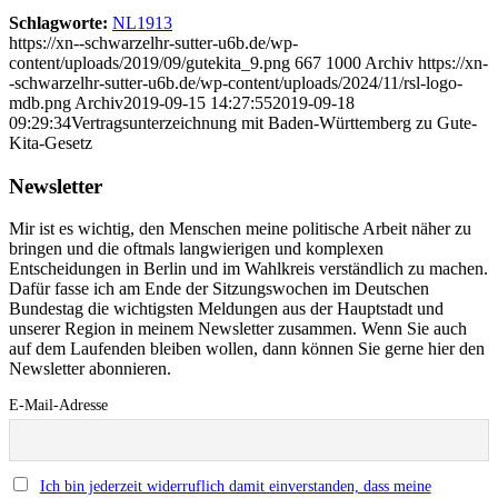
Schlagworte:
NL1913
https://xn--schwarzelhr-sutter-u6b.de/wp-
content/uploads/2019/09/gutekita_9.png
667
1000
Archiv
https://xn-
-schwarzelhr-sutter-u6b.de/wp-content/uploads/2024/11/rsl-logo-
mdb.png
Archiv
2019-09-15 14:27:55
2019-09-18
09:29:34
Vertragsunterzeichnung mit Baden-Württemberg zu Gute-
Kita-Gesetz
Newsletter
Mir ist es wichtig, den Menschen meine politische Arbeit näher zu
bringen und die oftmals langwierigen und komplexen
Entscheidungen in Berlin und im Wahlkreis verständlich zu machen.
Dafür fasse ich am Ende der Sitzungswochen im Deutschen
Bundestag die wichtigsten Meldungen aus der Hauptstadt und
unserer Region in meinem Newsletter zusammen. Wenn Sie auch
auf dem Laufenden bleiben wollen, dann können Sie gerne hier den
Newsletter abonnieren.
E-Mail-Adresse
Ich bin jederzeit widerruflich damit einverstanden, dass meine