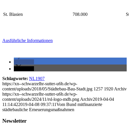
St. Blasien
708.000
S
Ausführliche Informationen
teilen
teilen
Schlagworte:
NL1907
https://xn--schwarzelhr-sutter-u6b.de/wp-
content/uploads/2018/05/Städtebau-Bau-Stadt.jpg
1257
1920
Archiv
https://xn--schwarzelhr-sutter-u6b.de/wp-
content/uploads/2024/11/rsl-logo-mdb.png
Archiv
2019-04-04
11:14:42
2019-04-08 09:37:11
Vom Bund mitfinanzierte
städtebauliche Erneuerungsmaßnahmen
Newsletter