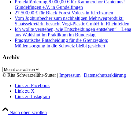
Projektförderung 8.000,00 € für Kammerchor Cantemus!
Gundelfingen e.V. in Gundelfingen
27.500,00 € für Black Forest Voices in Kirchzarten
Vom Joghurtbecher zum nachhaltigen Mehrwegprodukt:
Staatssekretärin besucht Vogt-Plastic GmbH in Rheinfelden
Ich wollte verstehen, wie Entscheidungen entstehen“ – Lena
aus Waldshut im Praktikum im Bundestag
Pragmatische Entscheidung für die Grenzregion:
Müllentsorgung in die Schweiz bleibt gesichert
Archiv
Archiv
© Rita Schwarzelühr-Sutter |
Impressum
|
Datenschutzerklärung
Link zu Facebook
Link zu X
Link zu Instagram
Nach oben scrollen