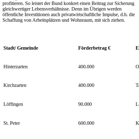
profitieren. So leistet der Bund konkret einen Beitrag zur Sicherung
gleichwertiger Lebensverhältnisse. Denn im Übrigen werden
öffentliche Investitionen auch privatwirtschaftliche Impulse, d.h. die
Schaffung von Arbeitsplätzen und Wohnraum, mit sich ziehen.
Stadt/ Gemeinde
Förderbetrag €
E
Hinterzarten
400.000
O
Kirchzarten
400.000
T
Löffingen
90.000
L
St. Peter
600.000
K