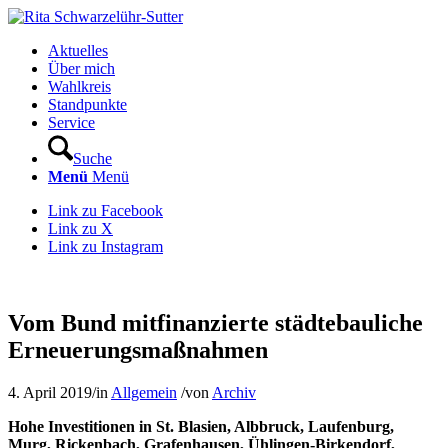
Aktuelles
Über mich
Wahlkreis
Standpunkte
Service
Suche
Menü
Menü
Link zu Facebook
Link zu X
Link zu Instagram
Vom Bund mitfinanzierte städtebauliche
Erneuerungsmaßnahmen
4. April 2019
/
in
Allgemein
/
von
Archiv
Hohe Investitionen in St. Blasien, Albbruck, Laufenburg,
Murg, Rickenbach, Grafenhausen, Ühlingen-Birkendorf,