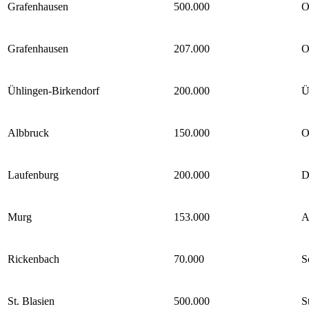
Grafenhausen
500.000
O
Grafenhausen
207.000
O
Ühlingen-Birkendorf
200.000
Ü
Albbruck
150.000
O
Laufenburg
200.000
D
Murg
153.000
A
Rickenbach
70.000
S
St. Blasien
500.000
S