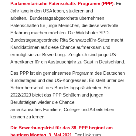
Parlamentar
ische Patenschafts-Programm (PPP).
Ein
Jahr lang in den USA leben, studieren und
arbeiten.
Bundestagsabgeordnete übernehmen
Patenschaften für junge Menschen, die diese wertvolle
Erfahrung machen möchten. Die Waldshuter SPD-
Bundes
tagsabgeordnete
Rita
Schwar
zelühr-Sutter
macht
Kandidat
:
innen auf diese
Chance
aufmerksam und
ermutigt sie
zur Bewerbung.
Zeitgleich sind junge US-
Amerikaner
für
ein Austauschjahr zu Gast in Deutschland.
Das PPP ist ein gemeinsames Programm des Deutschen
Bundestages und des US-
Kongress
es
. Es steht unter der
Schirmherrschaft des Bundestagspräsidenten.
F
ür
202
2
/202
3
bietet das PPP
Schülern
und
jungen
Berufstätigen wieder die Chance,
amerika
nisches
Familien-, College- und Arbeitsleben
kennen zu lernen.
Die Bewerbungsfrist für das 39. PPP beginnt am
heutigen Montag, 3. Mai 2021.
D
er Link zum