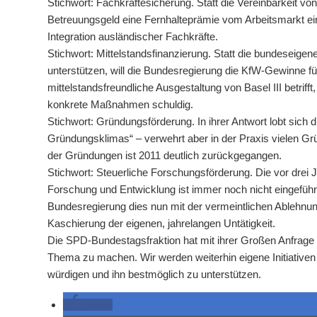
Stichwort: Fachkräftesicherung. Statt die Vereinbarkeit v
Betreuungsgeld eine Fernhalteprämie vom Arbeitsmarkt ei
Integration ausländischer Fachkräfte.
Stichwort: Mittelstandsfinanzierung. Statt die bundeseigen
unterstützen, will die Bundesregierung die KfW-Gewinne f
mittelstandsfreundliche Ausgestaltung von Basel III betrifft
konkrete Maßnahmen schuldig.
Stichwort: Gründungsförderung. In ihrer Antwort lobt sich
Gründungsklimas“ – verwehrt aber in der Praxis vielen Grün
der Gründungen ist 2011 deutlich zurückgegangen.
Stichwort: Steuerliche Forschungsförderung. Die vor drei 
Forschung und Entwicklung ist immer noch nicht eingeführt
Bundesregierung dies nun mit der vermeintlichen Ablehnun
Kaschierung der eigenen, jahrelangen Untätigkeit.
Die SPD-Bundestagsfraktion hat mit ihrer Großen Anfrage 
Thema zu machen. Wir werden weiterhin eigene Initiativen
würdigen und ihn bestmöglich zu unterstützen.
teilen