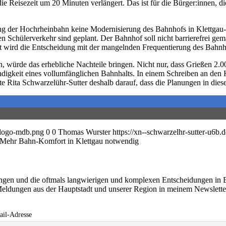
isezeit um 20 Minuten verlängert. Das ist für die Bürger:innen, die a
ung der Hochrheinbahn keine Modernisierung des Bahnhofs in Klettgau-Gr
Schülerverkehr sind geplant. Der Bahnhof soll nicht barrierefrei gema
t wird die Entscheidung mit der mangelnden Frequentierung des Bahnha
 würde das erhebliche Nachteile bringen. Nicht nur, dass Grießen 2.0
otwendigkeit eines vollumfänglichen Bahnhalts. In einem Schreiben an 
 Rita Schwarzelühr-Sutter deshalb darauf, dass die Planungen in dies
l-logo-mdb.png
0
0
Thomas Wurster
https://xn--schwarzelhr-sutter-u6b
Mehr Bahn-Komfort in Klettgau notwendig
ringen und die oftmals langwierigen und komplexen Entscheidungen in 
eldungen aus der Hauptstadt und unserer Region in meinem Newslett
il-Adresse