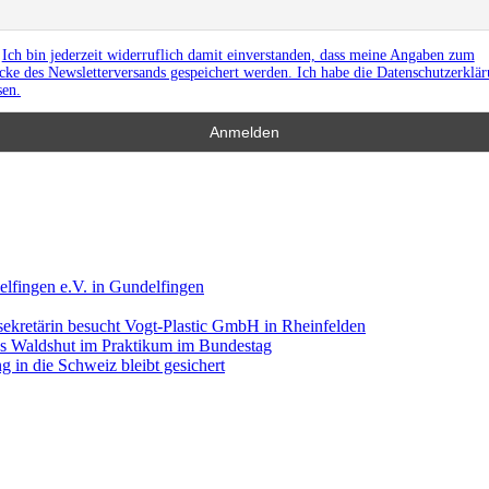
Ich bin jederzeit widerruflich damit einverstanden, dass meine Angaben zum
ke des Newsletterversands gespeichert werden. Ich habe die Datenschutzerklä
sen.
lfingen e.V. in Gundelfingen
ekretärin besucht Vogt-Plastic GmbH in Rheinfelden
aus Waldshut im Praktikum im Bundestag
 in die Schweiz bleibt gesichert