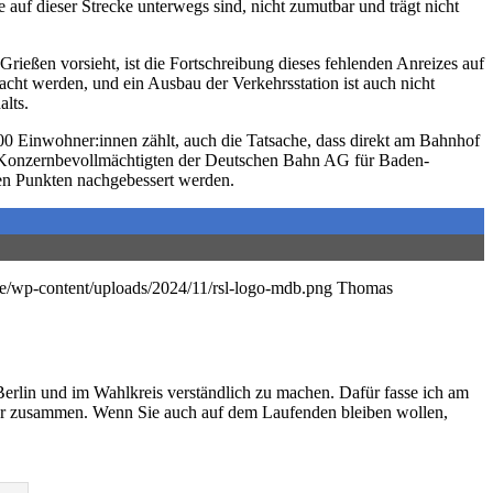
uf dieser Strecke unterwegs sind, nicht zumutbar und trägt nicht
ießen vorsieht, ist die Fortschreibung dieses fehlenden Anreizes auf
cht werden, und ein Ausbau der Verkehrsstation ist auch nicht
lts.
00 Einwohner:innen zählt, auch die Tatsache, dass direkt am Bahnhof
den Konzernbevollmächtigten der Deutschen Bahn AG für Baden-
en Punkten nachgebessert werden.
.de/wp-content/uploads/2024/11/rsl-logo-mdb.png
Thomas
Berlin und im Wahlkreis verständlich zu machen. Dafür fasse ich am
er zusammen. Wenn Sie auch auf dem Laufenden bleiben wollen,