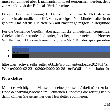
muss ein Umweg über Lauchringen in Kauf genommen werden, der die Re
zur Attraktivität der Bahn als Verkehrsmittel bei.
Dass die bisherige Planung der Deutschen Bahn für die Elektrifizier
einen klimafreundlichen ÖPNV umzusteigen. Nur Mindesthalte für den 
geplant. Das hat die DB Netz AG auf Nachfrage mitgeteilt. Begründe
Für die Gemeinde Grießen, aber auch für die umliegenden Gemeinden,
Grießen ein florierendes Industriegebiet liegt, unterstreicht die N
Württemberg, Thorsten Krenz, drängt die SPD-Bundestagsabgeordnete
teilen
teilen
https://xn--schwarzelhr-sutter-u6b.de/wp-content/uploads/2024/11/rs
Wurster
2022-02-23 10:26:04
2022-02-28 10:43:36
Hochrheinbahn_2: 
Newsletter
Mir ist es wichtig, den Menschen meine politische Arbeit näher zu b
Ende der Sitzungswochen im Deutschen Bundestag die wichtigsten M
dann können Sie gerne hier den Newsletter abonnieren.
E-Ma