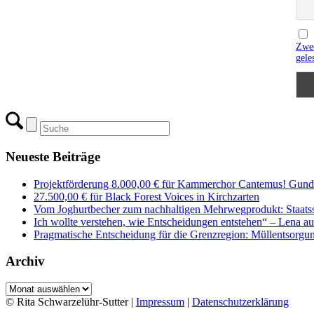
Zwec
gele
Neueste Beiträge
Projektförderung 8.000,00 € für Kammerchor Cantemus! Gunde
27.500,00 € für Black Forest Voices in Kirchzarten
Vom Joghurtbecher zum nachhaltigen Mehrwegprodukt: Staatss
Ich wollte verstehen, wie Entscheidungen entstehen“ – Lena 
Pragmatische Entscheidung für die Grenzregion: Müllentsorgung
Archiv
Archiv
© Rita Schwarzelühr-Sutter |
Impressum
|
Datenschutzerklärung