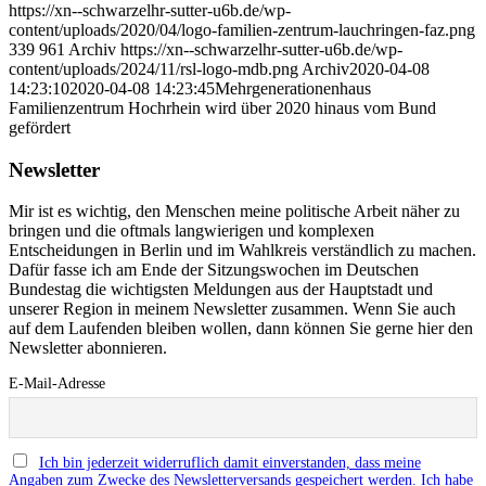
https://xn--schwarzelhr-sutter-u6b.de/wp-
content/uploads/2020/04/logo-familien-zentrum-lauchringen-faz.png
339
961
Archiv
https://xn--schwarzelhr-sutter-u6b.de/wp-
content/uploads/2024/11/rsl-logo-mdb.png
Archiv
2020-04-08
14:23:10
2020-04-08 14:23:45
Mehrgenerationenhaus
Familienzentrum Hochrhein wird über 2020 hinaus vom Bund
gefördert
Newsletter
Mir ist es wichtig, den Menschen meine politische Arbeit näher zu
bringen und die oftmals langwierigen und komplexen
Entscheidungen in Berlin und im Wahlkreis verständlich zu machen.
Dafür fasse ich am Ende der Sitzungswochen im Deutschen
Bundestag die wichtigsten Meldungen aus der Hauptstadt und
unserer Region in meinem Newsletter zusammen. Wenn Sie auch
auf dem Laufenden bleiben wollen, dann können Sie gerne hier den
Newsletter abonnieren.
E-Mail-Adresse
Ich bin jederzeit widerruflich damit einverstanden, dass meine
Angaben zum Zwecke des Newsletterversands gespeichert werden. Ich habe