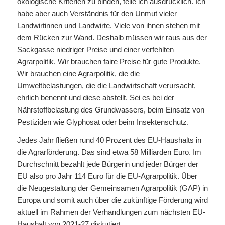
ökologische Kriterien zu binden, teile ich ausdrücklich. Ich
habe aber auch Verständnis für den Unmut vieler
Landwirtinnen und Landwirte. Viele von ihnen stehen mit
dem Rücken zur Wand. Deshalb müssen wir raus aus der
Sackgasse niedriger Preise und einer verfehlten
Agrarpolitik. Wir brauchen faire Preise für gute Produkte.
Wir brauchen eine Agrarpolitik, die die
Umweltbelastungen, die die Landwirtschaft verursacht,
ehrlich benennt und diese abstellt. Sei es bei der
Nährstoffbelastung des Grundwassers, beim Einsatz von
Pestiziden wie Glyphosat oder beim Insektenschutz.
Jedes Jahr fließen rund 40 Prozent des EU-Haushalts in
die Agrarförderung. Das sind etwa 58 Milliarden Euro. Im
Durchschnitt bezahlt jede Bürgerin und jeder Bürger der
EU also pro Jahr 114 Euro für die EU-Agrarpolitik. Über
die Neugestaltung der Gemeinsamen Agrarpolitik (GAP) in
Europa und somit auch über die zukünftige Förderung wird
aktuell im Rahmen der Verhandlungen zum nächsten EU-
Haushalt von 2021-27 diskutiert.