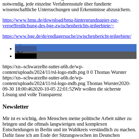
notwendig, jede einzelne Verfahrensstufe über fundierte
wissenschaftliche Untersuchungen und Erkenntnisse abzusichern.
https://www.bmu.de/download/bmu-hintergrundpapier-zur-
veroeffentlichung-des-bge-zwischenberichts-teilgebiete/<
https://www.bge.de/de/endlagersuche/zwischenbericht-teilgebiete/
teilen
teilen
https://xn--schwarzelhr-sutter-u6b.de/wp-
content/uploads/2024/11/rsl-logo-mdb.png
0
0
Thomas Wurster
https://xn--schwarzelhr-sutter-u6b.de/wp-
content/uploads/2024/11/rsl-logo-mdb.png
Thomas Wurster
2020-
09-30 18:00:46
2020-10-05 22:01:52
Wir wollen die sicherste
Lösung und volle Transparenz
Newsletter
Mir ist es wichtig, den Menschen meine politische Arbeit näher zu
bringen und die oftmals langwierigen und komplexen
Entscheidungen in Berlin und im Wahlkreis verständlich zu machen.
Dafür fasse ich am Ende der Sitzungswochen im Deutschen