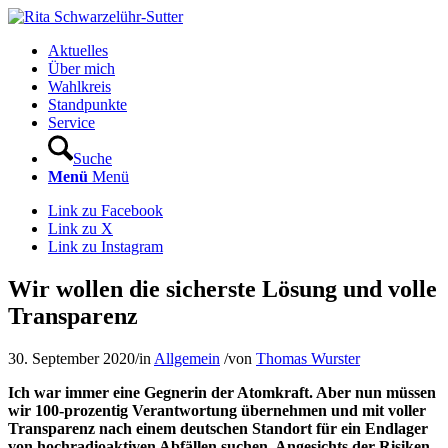
Aktuelles
Über mich
Wahlkreis
Standpunkte
Service
Suche
Menü
Menü
Link zu Facebook
Link zu X
Link zu Instagram
Wir wollen die sicherste Lösung und volle
Transparenz
30. September 2020
/
in
Allgemein
/
von
Thomas Wurster
Ich war immer eine Gegnerin der Atomkraft. Aber nun müssen
wir 100-prozentig Verantwortung übernehmen und mit voller
Transparenz nach einem deutschen Standort für ein Endlager
von hochradioaktiven Abfällen suchen. Angesichts der Risiken