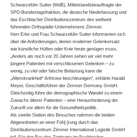
Schwarzelühr-Sutter (MdB), Mittelstandsbeauftragte der
SPD-Bundestagsfraktion, die deutsche Niederlassung und
das Eschbacher Distributionszentrum des weltweit
führenden Orthopädie-Unternehmens Zimmer.
Herr Erler und Frau Schwarzelühr-Sutter informierten sich
über die Anforderungen, denen moderner Gelenkersatz
wie künstliche Hüften oder Knie heute genügen muss.
„Anders als noch vor 20 Jahren sehen wir viel mehr
jüngere Patienten mit verschlissenen Gelenken – zu
wenig, zu viel oder falsche Belastung kann die
„Alterskrankheit“ Arthrose beschleunigen“, erklärte Harald
Meyer, Geschäftsführer der Zimmer Germany GmbH.
Gleichzeitig führe der demographische Wandel zu einem
Zuwachs älterer Patienten – eine Herausforderung der
Zukunft vor allem für die Gesundheitspolitik.
Als zweite Station des Besuches nahmen die beiden
Abgeordneten an einer Füh[-]rung durch das
Distributionszentrum Zimmer International Logistik GmbH
teil. Für den Bau des Zentrums im Eschbacher