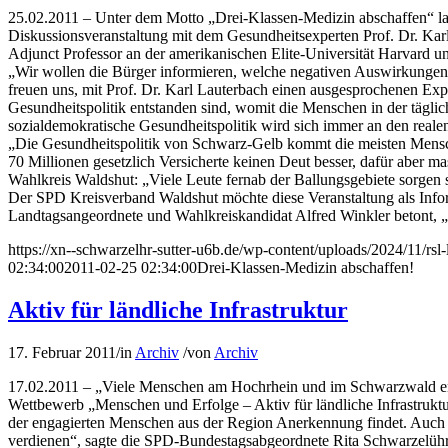
25.02.2011 – Unter dem Motto „Drei-Klassen-Medizin abschaffen“ la
Diskussionsveranstaltung mit dem Gesundheitsexperten Prof. Dr. Kar
Adjunct Professor an der amerikanischen Elite-Universität Harvard u
„Wir wollen die Bürger informieren, welche negativen Auswirkungen di
freuen uns, mit Prof. Dr. Karl Lauterbach einen ausgesprochenen E
Gesundheitspolitik entstanden sind, womit die Menschen in der täglic
sozialdemokratische Gesundheitspolitik wird sich immer an den real
„Die Gesundheitspolitik von Schwarz-Gelb kommt die meisten Mensche
70 Millionen gesetzlich Versicherte keinen Deut besser, dafür aber m
Wahlkreis Waldshut: „Viele Leute fernab der Ballungsgebiete sorgen
Der SPD Kreisverband Waldshut möchte diese Veranstaltung als Infor
Landtagsangeordnete und Wahlkreiskandidat Alfred Winkler betont, „d
https://xn--schwarzelhr-sutter-u6b.de/wp-content/uploads/2024/11/rs
02:34:00
2011-02-25 02:34:00
Drei-Klassen-Medizin abschaffen!
Aktiv für ländliche Infrastruktur
17. Februar 2011
/
in
Archiv
/
von
Archiv
17.02.2011 – „Viele Menschen am Hochrhein und im Schwarzwald engag
Wettbewerb „Menschen und Erfolge – Aktiv für ländliche Infrastrukt
der engagierten Menschen aus der Region Anerkennung findet. Auch 
verdienen“, sagte die SPD-Bundestagsabgeordnete Rita Schwarzelühr