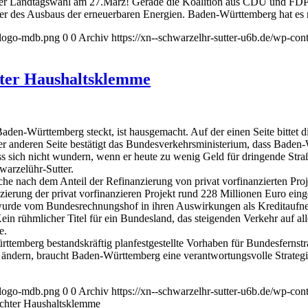
der Landtagswahl am 27.März! Gerade die Koalition aus CDU und FDP u
r des Ausbaus der erneuerbaren Energien. Baden-Württemberg hat es nic
l-logo-mdb.png
0
0
Archiv
https://xn--schwarzelhr-sutter-u6b.de/wp-co
chter Haushaltsklemme
en-Württemberg steckt, ist hausgemacht. Auf der einen Seite bittet d
 anderen Seite bestätigt das Bundesverkehrsministerium, dass Baden-
ss sich nicht wundern, wenn er heute zu wenig Geld für dringende Stra
warzelühr-Sutter.
he nach dem Anteil der Refinanzierung von privat vorfinanzierten Pro
zierung der privat vorfinanzieren Projekt rund 228 Millionen Euro ein
wurde vom Bundesrechnungshof in ihren Auswirkungen als Kreditaufneh
in rühmlicher Titel für ein Bundesland, das steigenden Verkehr auf al
e.
emberg bestandskräftig planfestgestellte Vorhaben für Bundesfernstr
h ändern, braucht Baden-Württemberg eine verantwortungsvolle Strategi
l-logo-mdb.png
0
0
Archiv
https://xn--schwarzelhr-sutter-u6b.de/wp-co
sachter Haushaltsklemme