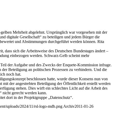
gelben Mehrheit abgelehnt. Ursprünglich war vorgesehen mit der
d digitale Gesellschaft“ zu beteiligen und jedem Bürger die
en bewertet und Abstimmungen durchgeführt werden können. Rita
it, dass sich die Arbeitsweise des Deutschen Bundestages ändert –
findung einbezogen werden. Schwarz-Gelb scheint mehr
en Teil der Aufgabe und des Zwecks der Enquete-Kommission infrage.
er Beteiligung an politischen Prozessen zu verhindern. Und die
ich noch hat.
ligungskonzept beschlossen hatte, wurde dieser Konsens nun von
mit der angestrebten Beteiligung der Öffentlichkeit erstellt werden
fügung stehen. Dies wirft ein schlechtes Licht auf die Arbeit des
“ nicht gerecht werden kann.
itet dort in der Projektgruppe „Datenschutz“.
ntent/uploads/2024/11/rsl-logo-mdb.png
Archiv
2011-01-26