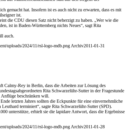
 gemacht hat. Insofern ist es auch nicht zu erwarten, dass es mit
eigner ist.
int die CDU diesen Satz nicht beherzigt zu haben. „Wer wie die
den, ist in Baden-Württemberg nichts Neues“, sagt Rita
ll auch.
ntent/uploads/2024/11/rsl-logo-mdb.png
Archiv
2011-01-31
t Calmy-Rey in Berlin, dass die Arbeiten zur Lösung des
Bundestagsabgeordneten Rita Schwarzelühr-Sutter in der Fragestunde
 Anflüge beschränken will.
Ende letzten Jahres sollten die Eckpunkte für eine einvernehmliche
 Leuthard terminiert“, sagte Rita Schwarzelühr-Sutter (SPD).
unterstütze, erhielt sie die lapidare Antwort, dass die Ergebnisse
ntent/uploads/2024/11/rsl-logo-mdb.png
Archiv
2011-01-28