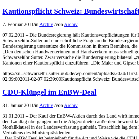
Kautionspflicht Schweiz: Bundeswirtschaft
7. Februar 2011
/
in
Archiv
/
von
Archiv
07.02.2011 – Die Bundesregierung hält Kautionsverpflichtungen für 
Schwarzelühr-Sutter auf eine schriftliche Frage an die Bundesregi
Bundesregierung unterstütze die Kommission in ihrem Bemühen, di
„Den deutschen Handwerkerinnen und Handwerkern muss schnell gehol
Schwarzelühr-Sutter. Zwar versuche die Bundesregierung bilateral „z
Kantonen einer Kautionspflicht einzuführen. „Die Maler und Gipser br
https://xn--schwarzelhr-sutter-u6b.de/wp-content/uploads/2024/11/rs
02:39:00
2011-02-07 02:39:00
Kautionspflicht Schweiz: Bundeswirtscha
CDU-Klüngel im EnBW-Deal
31. Januar 2011
/
in
Archiv
/
von
Archiv
31.01.2011 – Der Kauf der EnBW-Aktien durch das Land wirft immer 
den Landtag übergangen und die Abgeordneten außerdem bewusst falsc
Notfallklausel in der Landesverfassung gutheißt. Tatsächlich lag dem 
Verhaltens des Ministerpräsidenten.
„Der EnBW-Deal ist beispielhaft für die Art und Weise wie die CDU i