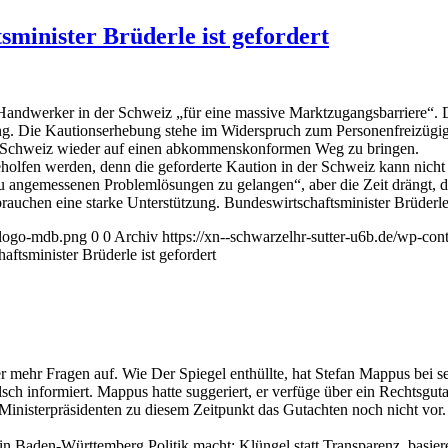
sminister Brüderle ist gefordert
Handwerker in der Schweiz „für eine massive Marktzugangsbarriere“. 
erung. Die Kautionserhebung stehe im Widerspruch zum Personenfreizü
e Schweiz wieder auf einen abkommenskonformen Weg zu bringen.
fen werden, denn die geforderte Kaution in der Schweiz kann nicht 
u angemessenen Problemlösungen zu gelangen“, aber die Zeit drängt, de
auchen eine starke Unterstützung. Bundeswirtschaftsminister Brüderle i
l-logo-mdb.png
0
0
Archiv
https://xn--schwarzelhr-sutter-u6b.de/wp-co
ftsminister Brüderle ist gefordert
mehr Fragen auf. Wie Der Spiegel enthüllte, hat Stefan Mappus bei s
h informiert. Mappus hatte suggeriert, er verfüge über ein Rechtsgu
Ministerpräsidenten zu diesem Zeitpunkt das Gutachten noch nicht vor. 
n Baden-Württemberg Politik macht: Klüngel statt Transparenz, basier