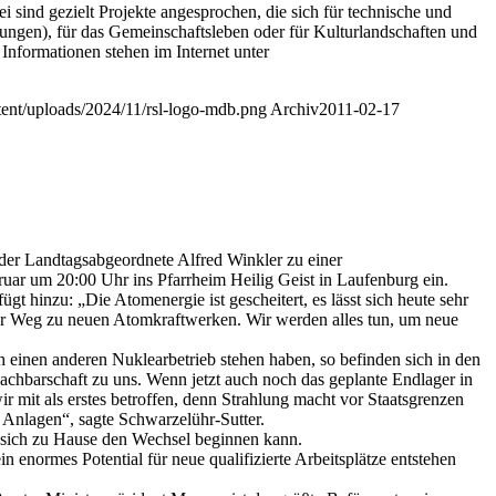
ei sind gezielt Projekte angesprochen, die sich für technische und
stungen), für das Gemeinschaftsleben oder für Kulturlandschaften und
nformationen stehen im Internet unter
ntent/uploads/2024/11/rsl-logo-mdb.png
Archiv
2011-02-17
der Landtagsabgeordnete Alfred Winkler zu einer
uar um 20:00 Uhr ins Pfarrheim Heilig Geist in Laufenburg ein.
t hinzu: „Die Atomenergie ist gescheitert, es lässt sich heute sehr
 der Weg zu neuen Atomkraftwerken. Wir werden alles tun, um neue
einen anderen Nuklearbetrieb stehen haben, so befinden sich in den
hbarschaft zu uns. Wenn jetzt auch noch das geplante Endlager in
 mit als erstes betroffen, denn Strahlung macht vor Staatsgrenzen
n Anlagen“, sagte Schwarzelühr-Sutter.
i sich zu Hause den Wechsel beginnen kann.
enormes Potential für neue qualifizierte Arbeitsplätze entstehen