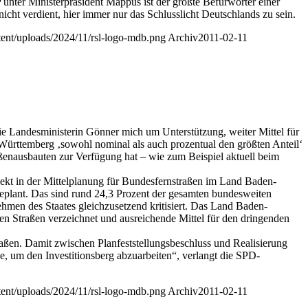
nter Ministerpräsident Mappus ist der größte Befürworter einer
ht verdient, hier immer nur das Schlusslicht Deutschlands zu sein.
ntent/uploads/2024/11/rsl-logo-mdb.png
Archiv
2011-02-11
ie Landesministerin Gönner mich um Unterstützung, weiter Mittel für
Württemberg ‚sowohl nominal als auch prozentual den größten Anteil‘
ßenausbauten zur Verfügung hat – wie zum Beispiel aktuell beim
jekt in der Mittelplanung für Bundesfernstraßen im Land Baden-
geplant. Das sind rund 24,3 Prozent der gesamten bundesweiten
men des Staates gleichzusetzend kritisiert. Das Land Baden-
len Straßen verzeichnet und ausreichende Mittel für den dringenden
aßen. Damit zwischen Planfeststellungsbeschluss und Realisierung
e, um den Investitionsberg abzuarbeiten“, verlangt die SPD-
ntent/uploads/2024/11/rsl-logo-mdb.png
Archiv
2011-02-11