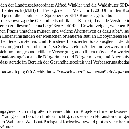
den der Landtagsabgeordnete Alfred Winkler und die Waldshuter SPD-
l Lauterbach (MdB) für Freitag, den 11. März um 17:00 Uhr in den Kon
nd gesundheitspolitischer Sprecher der SPD-Bundestagsfraktion.
e schwarz-gelbe Gesundheitspolitik hat. Klar ist, dass alle Versichert
xperten zu diesem Thema begrüßen zu dürfen. Er wird zeigen, welchen
hen Praxis umgehen müssen und welche Alternativen es dazu gibt.“, sag
en Lebensumständen der Menschen orientieren statt an Lobbyinteressen
n teuer zu stehen. Und: Ein steuerfinanzierter Sozialausgleich, der 
assiv ungerechter und teurer“, so Schwarzelühr-Sutter und verweist im
 sich um ihre gesundheitliche Versorgung, auch ihnen müssen Antwort
mationsangebot an alle Bürgerinnen und Bürger nutzen, und Alternati
ass gerade im Bereich der Gesundheitspolitik viel Verbesserungsbedarf
l-logo-mdb.png
0
0
Archiv
https://xn--schwarzelhr-sutter-u6b.de/wp-co
ieren sich mit großem Ideenreichtum in Projekten für eine bessere l
ur“ ausgeschrieben. Ich finde es richtig, dass vor den Herausforderun
im Wahlkreis Waldshut/Breisgau-Hochschwarzwald gibt es viele heraus
-Sutter.