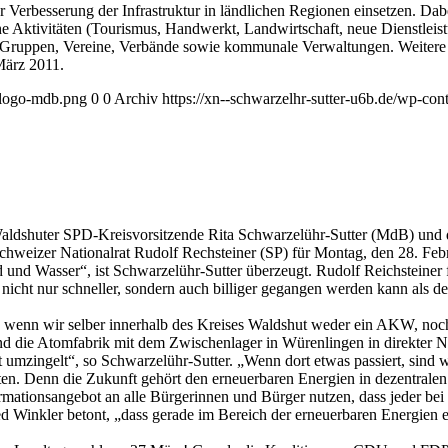
oder Verbesserung der Infrastruktur in ländlichen Regionen einsetzen. Dab
iche Aktivitäten (Tourismus, Handwerkt, Landwirtschaft, neue Dienstlei
 Gruppen, Vereine, Verbände sowie kommunale Verwaltungen. Weitere I
März 2011.
l-logo-mdb.png
0
0
Archiv
https://xn--schwarzelhr-sutter-u6b.de/wp-co
Waldshuter SPD-Kreisvorsitzende Rita Schwarzelühr-Sutter (MdB) und 
hweizer Nationalrat Rudolf Rechsteiner (SP) für Montag, den 28. Febr
nd Wasser“, ist Schwarzelühr-Sutter überzeugt. Rudolf Reichsteiner füg
 nicht nur schneller, sondern auch billiger gegangen werden kann als
h wenn wir selber innerhalb des Kreises Waldshut weder ein AKW, noch 
 die Atomfabrik mit dem Zwischenlager in Würenlingen in direkter Nac
zingelt“, so Schwarzelühr-Sutter. „Wenn dort etwas passiert, sind wir
iten. Denn die Zukunft gehört den erneuerbaren Energien in dezentrale
mationsangebot an alle Bürgerinnen und Bürger nutzen, dass jeder be
inkler betont, „dass gerade im Bereich der erneuerbaren Energien ein 