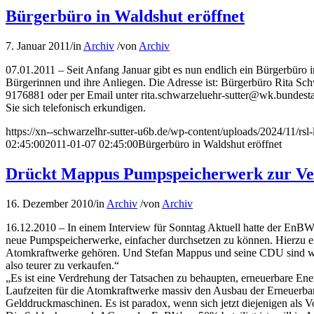
Bürgerbüro in Waldshut eröffnet
7. Januar 2011
/
in
Archiv
/
von
Archiv
07.01.2011 – Seit Anfang Januar gibt es nun endlich ein Bürgerbüro in
Bürgerinnen und ihre Anliegen. Die Adresse ist: Bürgerbüro Rita Schw
9176881 oder per Email unter rita.schwarzeluehr-sutter@wk.bundest
Sie sich telefonisch erkundigen.
https://xn--schwarzelhr-sutter-u6b.de/wp-content/uploads/2024/11/rs
02:45:00
2011-01-07 02:45:00
Bürgerbüro in Waldshut eröffnet
Drückt Mappus Pumpspeicherwerk zur Ve
16. Dezember 2010
/
in
Archiv
/
von
Archiv
16.12.2010 – In einem Interview für Sonntag Aktuell hatte der EnBW
neue Pumpspeicherwerke, einfacher durchsetzen zu können. Hierzu erk
Atomkraftwerke gehören. Und Stefan Mappus und seine CDU sind wie
also teurer zu verkaufen.“
„Es ist eine Verdrehung der Tatsachen zu behaupten, erneuerbare En
Laufzeiten für die Atomkraftwerke massiv den Ausbau der Erneuerba
Gelddruckmaschinen. Es ist paradox, wenn sich jetzt diejenigen als Vo