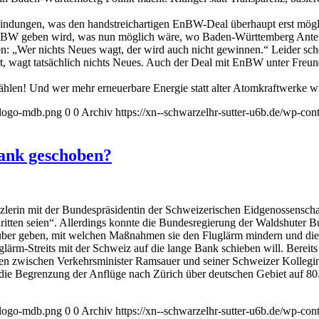
indungen, was den handstreichartigen EnBW-Deal überhaupt erst möglich
nBW geben wird, was nun möglich wäre, wo Baden-Württemberg Anteils
 „Wer nichts Neues wagt, der wird auch nicht gewinnen.“ Leider sche
t, wagt tatsächlich nichts Neues. Auch der Deal mit EnBW unter Freun
hlen! Und wer mehr erneuerbare Energie statt alter Atomkraftwerke wi
l-logo-mdb.png
0
0
Archiv
https://xn--schwarzelhr-sutter-u6b.de/wp-co
Bank geschoben?
rin mit der Bundespräsidentin der Schweizerischen Eidgenossenschaf
hritten seien“. Allerdings konnte die Bundesregierung der Waldshuter 
rüber geben, mit welchen Maßnahmen sie den Fluglärm mindern und die
ärm-Streits mit der Schweiz auf die lange Bank schieben will. Bereits 
fen zwischen Verkehrsminister Ramsauer und seiner Schweizer Kollegin
 Begrenzung der Anflüge nach Zürich über deutschen Gebiet auf 80.000 
l-logo-mdb.png
0
0
Archiv
https://xn--schwarzelhr-sutter-u6b.de/wp-co