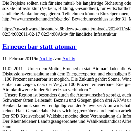
Die Projekte sollten sich für eine mittel- bis langfristige Sicherung 
soziale Infrastruktur (Verkehr, Bildung, Gesundheit), für wirtschaftl
ländliche Baukultur engagieren. Teilnehmen können Einzelpersonen,
http://www.menschenunderfolge.de/. Bewerbungsschluss ist der 31. 
https://xn--schwarzelhr-sutter-u6b.de/wp-content/uploads/2024/11/rs
02:34:00
2011-02-17 02:34:00
Aktiv für ländliche Infrastruktur
Erneuerbar statt atomar
11. Februar 2011
/
in
Archiv
/
von
Archiv
11.02.2011 – Unter dem Motto „Erneuerbar statt Atomar“ laden die 
Diskussionsveranstaltung mit dem Energieexperten und ehemaligen Sc
„100 Prozent erneuerbar ist möglich. Die Zukunft gehört Sonne, Wind u
einfach aufzeigen, dass der Weg zu 100 Prozent erneuerbarer Energie
Atomkraftwerke in der Schweiz zu verhindern.“
„Unsere Region ist besonders durch die Atomwirtschaft geprägt, auc
Schweizer Orten Leibstadt, Beznau und Gösgen gleich drei AKWs und
Benken kommt, sind wir endgültig von der Schweizer Atomwirtschaft um
keinen Halt. Gerade daher ist es wichtig grenzüberschreitend zu arbe
Der SPD Kreisverband Waldshut möchte diese Veranstaltung als Infor
Der Rheinfeldener Landtagsangeordnete und Wahlkreiskandidat Alfred W
kann.“