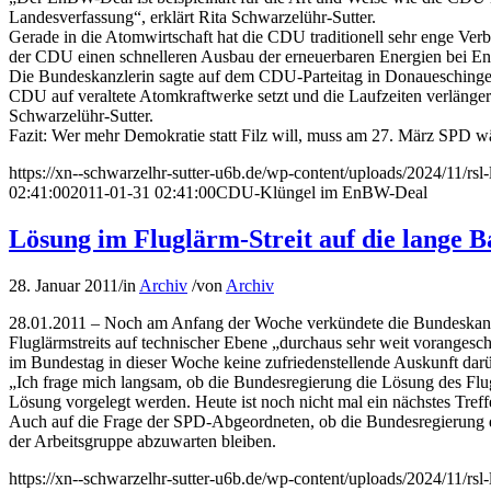
Landesverfassung“, erklärt Rita Schwarzelühr-Sutter.
Gerade in die Atomwirtschaft hat die CDU traditionell sehr enge Verb
der CDU einen schnelleren Ausbau der erneuerbaren Energien bei E
Die Bundeskanzlerin sagte auf dem CDU-Parteitag in Donaueschingen:
CDU auf veraltete Atomkraftwerke setzt und die Laufzeiten verlänger
Schwarzelühr-Sutter.
Fazit: Wer mehr Demokratie statt Filz will, muss am 27. März SPD wä
https://xn--schwarzelhr-sutter-u6b.de/wp-content/uploads/2024/11/rs
02:41:00
2011-01-31 02:41:00
CDU-Klüngel im EnBW-Deal
Lösung im Fluglärm-Streit auf die lange 
28. Januar 2011
/
in
Archiv
/
von
Archiv
28.01.2011 – Noch am Anfang der Woche verkündete die Bundeskanzle
Fluglärmstreits auf technischer Ebene „durchaus sehr weit vorangesc
im Bundestag in dieser Woche keine zufriedenstellende Auskunft da
„Ich frage mich langsam, ob die Bundesregierung die Lösung des Flugl
Lösung vorgelegt werden. Heute ist noch nicht mal ein nächstes Tref
Auch auf die Frage der SPD-Abgeordneten, ob die Bundesregierung die
der Arbeitsgruppe abzuwarten bleiben.
https://xn--schwarzelhr-sutter-u6b.de/wp-content/uploads/2024/11/rs