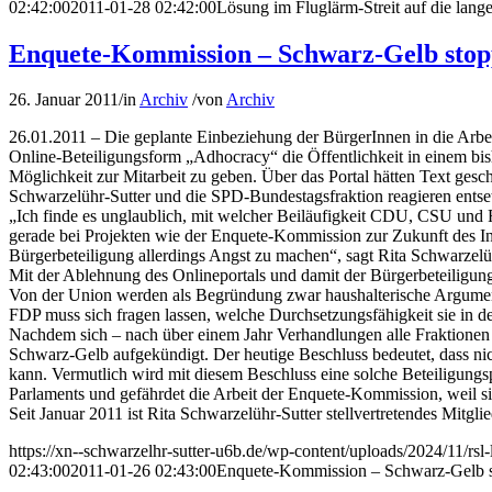
02:42:00
2011-01-28 02:42:00
Lösung im Fluglärm-Streit auf die lan
Enquete-Kommission – Schwarz-Gelb stopp
26. Januar 2011
/
in
Archiv
/
von
Archiv
26.01.2011 – Die geplante Einbeziehung der BürgerInnen in die Arb
Online-Beteiligungsform „Adhocracy“ die Öffentlichkeit in einem bis
Möglichkeit zur Mitarbeit zu geben. Über das Portal hätten Text ge
Schwarzelühr-Sutter und die SPD-Bundestagsfraktion reagieren entset
„Ich finde es unglaublich, mit welcher Beiläufigkeit CDU, CSU und FD
gerade bei Projekten wie der Enquete-Kommission zur Zukunft des In
Bürgerbeteiligung allerdings Angst zu machen“, sagt Rita Schwarzelüh
Mit der Ablehnung des Onlineportals und damit der Bürgerbeteiligung
Von der Union werden als Begründung zwar haushalterische Argument
FDP muss sich fragen lassen, welche Durchsetzungsfähigkeit sie in der
Nachdem sich – nach über einem Jahr Verhandlungen alle Fraktionen
Schwarz-Gelb aufgekündigt. Der heutige Beschluss bedeutet, dass nich
kann. Vermutlich wird mit diesem Beschluss eine solche Beteiligungsp
Parlaments und gefährdet die Arbeit der Enquete-Kommission, weil 
Seit Januar 2011 ist Rita Schwarzelühr-Sutter stellvertretendes Mitgl
https://xn--schwarzelhr-sutter-u6b.de/wp-content/uploads/2024/11/rs
02:43:00
2011-01-26 02:43:00
Enquete-Kommission – Schwarz-Gelb st