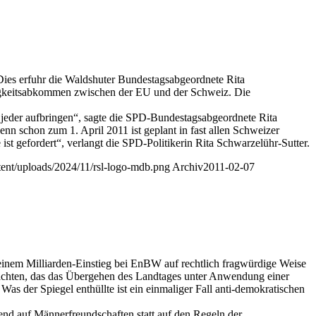
Dies erfuhr die Waldshuter Bundestagsabgeordnete Rita
gigkeitsabkommen zwischen der EU und der Schweiz. Die
jeder aufbringen“, sagte die SPD-Bundestagsabgeordnete Rita
nn schon zum 1. April 2011 ist geplant in fast allen Schweizer
st gefordert“, verlangt die SPD-Politikerin Rita Schwarzelühr-Sutter.
ntent/uploads/2024/11/rsl-logo-mdb.png
Archiv
2011-02-07
einem Milliarden-Einstieg bei EnBW auf rechtlich fragwürdige Weise
tachten, das das Übergehen des Landtages unter Anwendung einer
Was der Spiegel enthüllte ist ein einmaliger Fall anti-demokratischen
end auf Männerfreundschaften statt auf den Regeln der