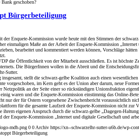
ge Bank geschoben?
t Bürgerbeteiligung
eit der Enquete-Kommission wurde heute mit den Stimmen der schwarz-
her einmaligen Maße an der Arbeit der Enquete-Kommission „Internet un
schrieben, bearbeitet und kommentiert werden können, Vorschläge hätt
zt.
P die Öffentlichkeit von der Mitarbeit ausschließen. Es ist höchste Ze
ternets. Die BürgerInnen wollen in die Abreit und die Entscheidungs
r-Sutter.
 insgesamt, stellt die schwarz-gelbe Koalition auch einen wesentlich
e vorgeschoben, im Kern geht es der Union aber darum, neue Formen d
 Netzpolitik an der Seite einer so rückständigen Unionsfraktion eigentl
 einig waren und die Enquete-Kommission einstimmig das Online-Betei
t nur der für Ostern vorgesehene Zwischenbericht voraussichtlich nicht 
lattform für die gesamte Laufzeit der Enquete-Kommission nicht zur Ver
sie ihrem eigenen Anspruch durch die schwarz-gelbe „Dagegen-Haltung
ied der Enquete-Kommission „Internet und digitale Gesellschaft und arbe
l-logo-mdb.png
0
0
Archiv
https://xn--schwarzelhr-sutter-u6b.de/wp-co
oppt Bürgerbeteiligung