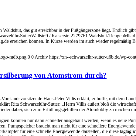
 Waldshut, das gut erreichbar in der Fußgängerzone liegt. Endlich gibt
arzelühr-SutterWallstr.9 / Kaiserstr. 2279761 Waldshut-TiengenMitarbe
ag.de erreichen können. In Kürze werden im auch wieder regelmäßig B
l-logo-mdb.png
0
0
Archiv
https://xn--schwarzelhr-sutter-u6b.de/wp-co
rsilberung von Atomstrom durch?
-Vorstandsvorsitzende Hans-Peter Villis erklärt, er hoffe, mit dem L
lärt Rita Schwarzelühr-Sutter: „Herrn Villis äußert bloß die wirtsch
der dabei, sich zum Erfüllungsgehilfen der Atomlobby zu machen und
ergien könnten nur dann schneller ausgebaut werden, wenn es neue Pump
ren. Pumpspeicher braucht man nicht für eine schnellere Energiewend
rkämpfer für eine schnelle Energiewende darstellen, die diese tagtäglic