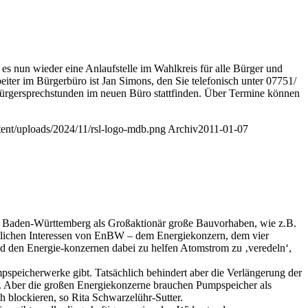
 es nun wieder eine Anlaufstelle im Wahlkreis für alle Bürger und
iter im Bürgerbüro ist Jan Simons, den Sie telefonisch unter 07751/
ürgersprechstunden im neuen Büro stattfinden. Über Termine können
ntent/uploads/2024/11/rsl-logo-mdb.png
Archiv
2011-01-07
and Baden-Württemberg als Großaktionär große Bauvorhaben, wie z.B.
aftlichen Interessen von EnBW – dem Energiekonzern, dem vier
 den Energie-konzernen dabei zu helfen Atomstrom zu ‚veredeln‘,
speicherwerke gibt. Tatsächlich behindert aber die Verlängerung der
e. Aber die großen Energiekonzerne brauchen Pumpspeicher als
h blockieren, so Rita Schwarzelühr-Sutter.