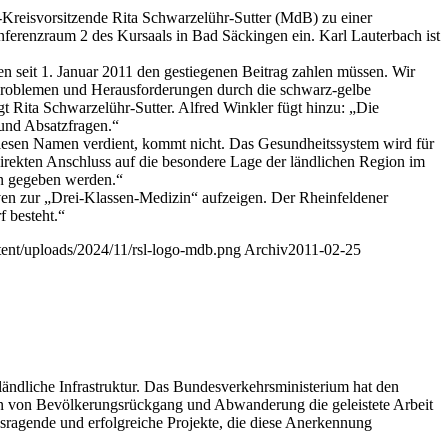
Kreisvorsitzende Rita Schwarzelühr-Sutter (MdB) zu einer
ferenzraum 2 des Kursaals in Bad Säckingen ein. Karl Lauterbach ist
en seit 1. Januar 2011 den gestiegenen Beitrag zahlen müssen. Wir
 Problemen und Herausforderungen durch die schwarz-gelbe
t Rita Schwarzelühr-Sutter. Alfred Winkler fügt hinzu: „Die
 und Absatzfragen.“
diesen Namen verdient, kommt nicht. Das Gesundheitssystem wird für
 direkten Anschluss auf die besondere Lage der ländlichen Region im
en gegeben werden.“
ven zur „Drei-Klassen-Medizin“ aufzeigen. Der Rheinfeldener
 besteht.“
ntent/uploads/2024/11/rsl-logo-mdb.png
Archiv
2011-02-25
ändliche Infrastruktur. Das Bundesverkehrsministerium hat den
gen von Bevölkerungsrückgang und Abwanderung die geleistete Arbeit
ragende und erfolgreiche Projekte, die diese Anerkennung