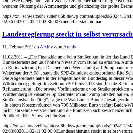
Die beste Gelegenheit zum Wechsel zu erneuerbaren Energie ist bei 
weiteren Nutzung der Atomenergie und gleichzeitig der größte Bremse
https://xn--schwarzelhr-sutter-u6b.de/wp-content/uploads/2024/11/rs
02:36:00
2011-02-11 02:36:00
Erneuerbar statt atomar
Landesregierung steckt in selbst verursa
11. Februar 2011
/
in
Archiv
/
von
Archiv
11.02.2011 – „Die Finanzklemme beim Straßenbau, in der das Land Bad
Bundesfernstraßen ‚auf hohem Niveau‘ vom Bund zu erhalten. Auf der
an Refinanzierung hat. Das bedeutet: Wer ständig auf Pump baut, mu
Weiterbau der A 98″, sagte die SPD-Bundestagsabgeordnete Rita Sch
Die Abgeordnete hatte in der Fragestunde im Bundestag in dieser Woc
Württemberg gefragt. Im Zeitraum 2010 bis 2013 sind für die Refinan
Refinanzierung. „Die private Vorfinanzierung von Straßenprojekten 
Württemberg ist einsamer Spitzenreiter im auf Pump Straßen bauen. Ke
Straßenausbau benötigt“, sagte die Waldshuter Bundestagsabgeordnet
„In einem Kostenvolumen von 700 Millionen Euro verfügt Baden-Württ
nicht Jahrzehnte verstreichen und die Prämissen sich zwischenzeitlic
Politikerin Rita Schwarzelühr-Sutter.
https://xn--schwarzelhr-sutter-u6b.de/wp-content/uploads/2024/11/rs
02:00:00
2011-02-11 02:00:00
Landesregierung steckt in selbst verur