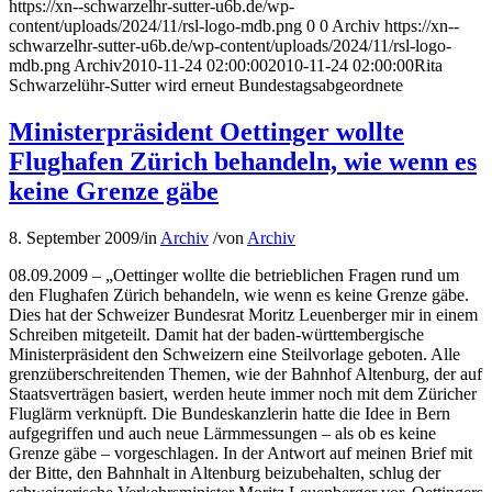
https://xn--schwarzelhr-sutter-u6b.de/wp-
content/uploads/2024/11/rsl-logo-mdb.png
0
0
Archiv
https://xn--
schwarzelhr-sutter-u6b.de/wp-content/uploads/2024/11/rsl-logo-
mdb.png
Archiv
2010-11-24 02:00:00
2010-11-24 02:00:00
Rita
Schwarzelühr-Sutter wird erneut Bundestagsabgeordnete
Ministerpräsident Oettinger wollte
Flughafen Zürich behandeln, wie wenn es
keine Grenze gäbe
8. September 2009
/
in
Archiv
/
von
Archiv
08.09.2009 – „Oettinger wollte die betrieblichen Fragen rund um
den Flughafen Zürich behandeln, wie wenn es keine Grenze gäbe.
Dies hat der Schweizer Bundesrat Moritz Leuenberger mir in einem
Schreiben mitgeteilt. Damit hat der baden-württembergische
Ministerpräsident den Schweizern eine Steilvorlage geboten. Alle
grenzüberschreitenden Themen, wie der Bahnhof Altenburg, der auf
Staatsverträgen basiert, werden heute immer noch mit dem Züricher
Fluglärm verknüpft. Die Bundeskanzlerin hatte die Idee in Bern
aufgegriffen und auch neue Lärmmessungen – als ob es keine
Grenze gäbe – vorgeschlagen. In der Antwort auf meinen Brief mit
der Bitte, den Bahnhalt in Altenburg beizubehalten, schlug der