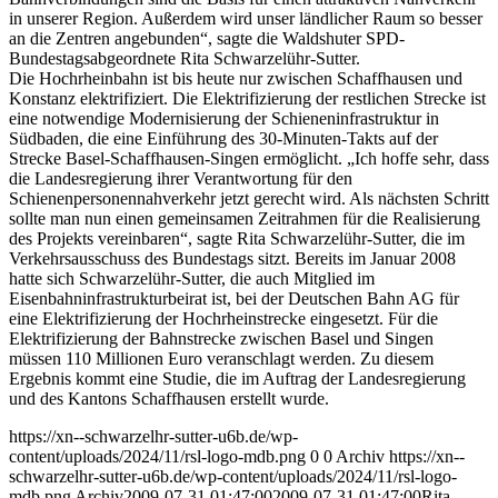
in unserer Region. Außerdem wird unser ländlicher Raum so besser
an die Zentren angebunden“, sagte die Waldshuter SPD-
Bundestagsabgeordnete Rita Schwarzelühr-Sutter.
Die Hochrheinbahn ist bis heute nur zwischen Schaffhausen und
Konstanz elektrifiziert. Die Elektrifizierung der restlichen Strecke ist
eine notwendige Modernisierung der Schieneninfrastruktur in
Südbaden, die eine Einführung des 30-Minuten-Takts auf der
Strecke Basel-Schaffhausen-Singen ermöglicht. „Ich hoffe sehr, dass
die Landesregierung ihrer Verantwortung für den
Schienenpersonennahverkehr jetzt gerecht wird. Als nächsten Schritt
sollte man nun einen gemeinsamen Zeitrahmen für die Realisierung
des Projekts vereinbaren“, sagte Rita Schwarzelühr-Sutter, die im
Verkehrsausschuss des Bundestags sitzt. Bereits im Januar 2008
hatte sich Schwarzelühr-Sutter, die auch Mitglied im
Eisenbahninfrastrukturbeirat ist, bei der Deutschen Bahn AG für
eine Elektrifizierung der Hochrheinstrecke eingesetzt. Für die
Elektrifizierung der Bahnstrecke zwischen Basel und Singen
müssen 110 Millionen Euro veranschlagt werden. Zu diesem
Ergebnis kommt eine Studie, die im Auftrag der Landesregierung
und des Kantons Schaffhausen erstellt wurde.
https://xn--schwarzelhr-sutter-u6b.de/wp-
content/uploads/2024/11/rsl-logo-mdb.png
0
0
Archiv
https://xn--
schwarzelhr-sutter-u6b.de/wp-content/uploads/2024/11/rsl-logo-
mdb.png
Archiv
2009-07-31 01:47:00
2009-07-31 01:47:00
Rita