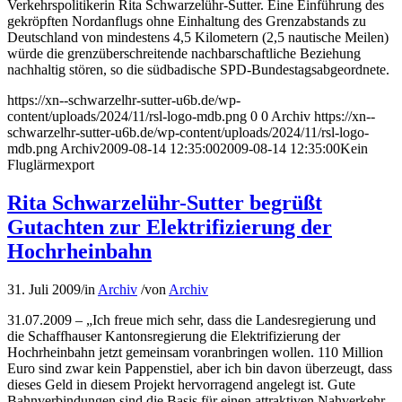
Verkehrspolitikerin Rita Schwarzelühr-Sutter. Eine Einführung des
gekröpften Nordanflugs ohne Einhaltung des Grenzabstands zu
Deutschland von mindestens 4,5 Kilometern (2,5 nautische Meilen)
würde die grenzüberschreitende nachbarschaftliche Beziehung
nachhaltig stören, so die südbadische SPD-Bundestagsabgeordnete.
https://xn--schwarzelhr-sutter-u6b.de/wp-
content/uploads/2024/11/rsl-logo-mdb.png
0
0
Archiv
https://xn--
schwarzelhr-sutter-u6b.de/wp-content/uploads/2024/11/rsl-logo-
mdb.png
Archiv
2009-08-14 12:35:00
2009-08-14 12:35:00
Kein
Fluglärmexport
Rita Schwarzelühr-Sutter begrüßt
Gutachten zur Elektrifizierung der
Hochrheinbahn
31. Juli 2009
/
in
Archiv
/
von
Archiv
31.07.2009 – „Ich freue mich sehr, dass die Landesregierung und
die Schaffhauser Kantonsregierung die Elektrifizierung der
Hochrheinbahn jetzt gemeinsam voranbringen wollen. 110 Million
Euro sind zwar kein Pappenstiel, aber ich bin davon überzeugt, dass
dieses Geld in diesem Projekt hervorragend angelegt ist. Gute
Bahnverbindungen sind die Basis für einen attraktiven Nahverkehr