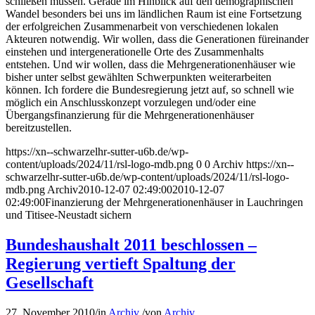
schließen müssen. Gerade im Hinblick auf den demographischen
Wandel besonders bei uns im ländlichen Raum ist eine Fortsetzung
der erfolgreichen Zusammenarbeit von verschiedenen lokalen
Akteuren notwendig. Wir wollen, dass die Generationen füreinander
einstehen und intergenerationelle Orte des Zusammenhalts
entstehen. Und wir wollen, dass die Mehrgenerationenhäuser wie
bisher unter selbst gewählten Schwerpunkten weiterarbeiten
können. Ich fordere die Bundesregierung jetzt auf, so schnell wie
möglich ein Anschlusskonzept vorzulegen und/oder eine
Übergangsfinanzierung für die Mehrgenerationenhäuser
bereitzustellen.
https://xn--schwarzelhr-sutter-u6b.de/wp-
content/uploads/2024/11/rsl-logo-mdb.png
0
0
Archiv
https://xn--
schwarzelhr-sutter-u6b.de/wp-content/uploads/2024/11/rsl-logo-
mdb.png
Archiv
2010-12-07 02:49:00
2010-12-07
02:49:00
Finanzierung der Mehrgenerationenhäuser in Lauchringen
und Titisee-Neustadt sichern
Bundeshaushalt 2011 beschlossen –
Regierung vertieft Spaltung der
Gesellschaft
27. November 2010
/
in
Archiv
/
von
Archiv