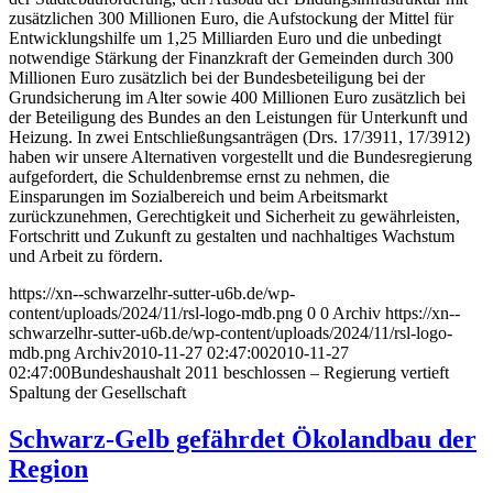
zusätzlichen 300 Millionen Euro, die Aufstockung der Mittel für
Entwicklungshilfe um 1,25 Milliarden Euro und die unbedingt
notwendige Stärkung der Finanzkraft der Gemeinden durch 300
Millionen Euro zusätzlich bei der Bundesbeteiligung bei der
Grundsicherung im Alter sowie 400 Millionen Euro zusätzlich bei
der Beteiligung des Bundes an den Leistungen für Unterkunft und
Heizung. In zwei Entschließungsanträgen (Drs. 17/3911, 17/3912)
haben wir unsere Alternativen vorgestellt und die Bundesregierung
aufgefordert, die Schuldenbremse ernst zu nehmen, die
Einsparungen im Sozialbereich und beim Arbeitsmarkt
zurückzunehmen, Gerechtigkeit und Sicherheit zu gewährleisten,
Fortschritt und Zukunft zu gestalten und nachhaltiges Wachstum
und Arbeit zu fördern.
https://xn--schwarzelhr-sutter-u6b.de/wp-
content/uploads/2024/11/rsl-logo-mdb.png
0
0
Archiv
https://xn--
schwarzelhr-sutter-u6b.de/wp-content/uploads/2024/11/rsl-logo-
mdb.png
Archiv
2010-11-27 02:47:00
2010-11-27
02:47:00
Bundeshaushalt 2011 beschlossen – Regierung vertieft
Spaltung der Gesellschaft
Schwarz-Gelb gefährdet Ökolandbau der
Region