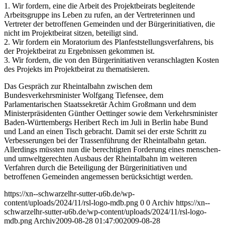
1. Wir fordern, eine die Arbeit des Projektbeirats begleitende
Arbeitsgruppe ins Leben zu rufen, an der Vertreterinnen und
Vertreter der betroffenen Gemeinden und der Bürgerinitiativen, die
nicht im Projektbeirat sitzen, beteiligt sind.
2. Wir fordern ein Moratorium des Planfeststellungsverfahrens, bis
der Projektbeirat zu Ergebnissen gekommen ist.
3. Wir fordern, die von den Bürgerinitiativen veranschlagten Kosten
des Projekts im Projektbeirat zu thematisieren.
Das Gespräch zur Rheintalbahn zwischen dem
Bundesverkehrsminister Wolfgang Tiefensee, dem
Parlamentarischen Staatssekretär Achim Großmann und dem
Ministerpräsidenten Günther Oettinger sowie dem Verkehrsminister
Baden-Württembergs Heribert Rech im Juli in Berlin habe Bund
und Land an einen Tisch gebracht. Damit sei der erste Schritt zu
Verbesserungen bei der Trassenführung der Rheintalbahn getan.
Allerdings müssten nun die berechtigten Forderung eines menschen-
und umweltgerechten Ausbaus der Rheintalbahn im weiteren
Verfahren durch die Beteiligung der Bürgerinitiativen und
betroffenen Gemeinden angemessen berücksichtigt werden.
https://xn--schwarzelhr-sutter-u6b.de/wp-
content/uploads/2024/11/rsl-logo-mdb.png
0
0
Archiv
https://xn--
schwarzelhr-sutter-u6b.de/wp-content/uploads/2024/11/rsl-logo-
mdb.png
Archiv
2009-08-28 01:47:00
2009-08-28