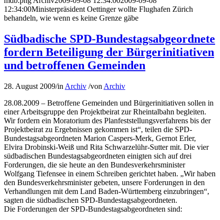
mdb.png
Archiv
2009-09-08 12:34:00
2009-09-08
12:34:00
Ministerpräsident Oettinger wollte Flughafen Zürich
behandeln, wie wenn es keine Grenze gäbe
Südbadische SPD-Bundestagsabgeordnete
fordern Beteiligung der Bürgerinitiativen
und betroffenen Gemeinden
28. August 2009
/
in
Archiv
/
von
Archiv
28.08.2009 – Betroffene Gemeinden und Bürgerinitiativen sollen in
einer Arbeitsgruppe den Projektbeirat zur Rheintalbahn begleiten.
Wir fordern ein Moratorium des Planfeststellungsverfahrens bis der
Projektbeirat zu Ergebnissen gekommen ist“, teilen die SPD-
Bundestagsabgeordneten Marion Caspers-Merk, Gernot Erler,
Elvira Drobinski-Weiß und Rita Schwarzelühr-Sutter mit. Die vier
südbadischen Bundestagsabgeordneten einigten sich auf drei
Forderungen, die sie heute an den Bundesverkehrsminister
Wolfgang Tiefensee in einem Schreiben gerichtet haben. „Wir haben
den Bundesverkehrsminister gebeten, unsere Forderungen in den
Verhandlungen mit dem Land Baden-Württemberg einzubringen“,
sagten die südbadischen SPD-Bundestagsabgeordneten.
Die Forderungen der SPD-Bundestagsabgeordneten sind: