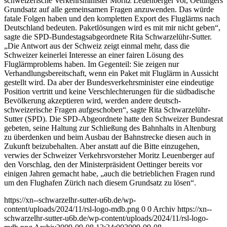
schweizerische Verkehrsminister Moritz Leuenberger vor, Oettingers
Grundsatz auf alle gemeinsamen Fragen anzuwenden. Das würde
fatale Folgen haben und den kompletten Export des Fluglärms nach
Deutschland bedeuten. Paketlösungen wird es mit mir nicht geben“,
sagte die SPD-Bundestagsabgeordnete Rita Schwarzelühr-Sutter.
„Die Antwort aus der Schweiz zeigt einmal mehr, dass die
Schweizer keinerlei Interesse an einer fairen Lösung des
Fluglärmproblems haben. Im Gegenteil: Sie zeigen nur
Verhandlungsbereitschaft, wenn ein Paket mit Fluglärm in Aussicht
gestellt wird. Da aber der Bundesverkehrsminister eine eindeutige
Position vertritt und keine Verschlechterungen für die südbadische
Bevölkerung akzeptieren wird, werden andere deutsch-
schweizerische Fragen aufgeschoben“, sagte Rita Schwarzelühr-
Sutter (SPD). Die SPD-Abgeordnete hatte den Schweizer Bundesrat
gebeten, seine Haltung zur Schließung des Bahnhalts in Altenburg
zu überdenken und beim Ausbau der Bahnstrecke diesen auch in
Zukunft beizubehalten. Aber anstatt auf die Bitte einzugehen,
verwies der Schweizer Verkehrsvorsteher Moritz Leuenberger auf
den Vorschlag, den der Ministerpräsident Oettinger bereits vor
einigen Jahren gemacht habe, „auch die betrieblichen Fragen rund
um den Flughafen Zürich nach diesem Grundsatz zu lösen“.
https://xn--schwarzelhr-sutter-u6b.de/wp-
content/uploads/2024/11/rsl-logo-mdb.png
0
0
Archiv
https://xn--
schwarzelhr-sutter-u6b.de/wp-content/uploads/2024/11/rsl-logo-