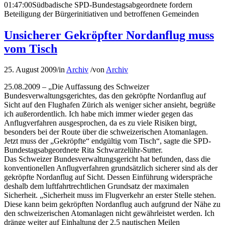
01:47:00
Südbadische SPD-Bundestagsabgeordnete fordern
Beteiligung der Bürgerinitiativen und betroffenen Gemeinden
Unsicherer Gekröpfter Nordanflug muss
vom Tisch
25. August 2009
/
in
Archiv
/
von
Archiv
25.08.2009 – „Die Auffassung des Schweizer
Bundesverwaltungsgerichtes, das den gekröpfte Nordanflug auf
Sicht auf den Flughafen Zürich als weniger sicher ansieht, begrüße
ich außerordentlich. Ich habe mich immer wieder gegen das
Anflugverfahren ausgesprochen, da es zu viele Risiken birgt,
besonders bei der Route über die schweizerischen Atomanlagen.
Jetzt muss der „Gekröpfte“ endgültig vom Tisch“, sagte die SPD-
Bundestagsabgeordnete Rita Schwarzelühr-Sutter.
Das Schweizer Bundesverwaltungsgericht hat befunden, dass die
konventionellen Anflugverfahren grundsätzlich sicherer sind als der
gekröpfte Nordanflug auf Sicht. Dessen Einführung widerspräche
deshalb dem luftfahrtrechtlichen Grundsatz der maximalen
Sicherheit. „Sicherheit muss im Flugverkehr an erster Stelle stehen.
Diese kann beim gekröpften Nordanflug auch aufgrund der Nähe zu
den schweizerischen Atomanlagen nicht gewährleistet werden. Ich
dränge weiter auf Einhaltung der 2,5 nautischen Meilen