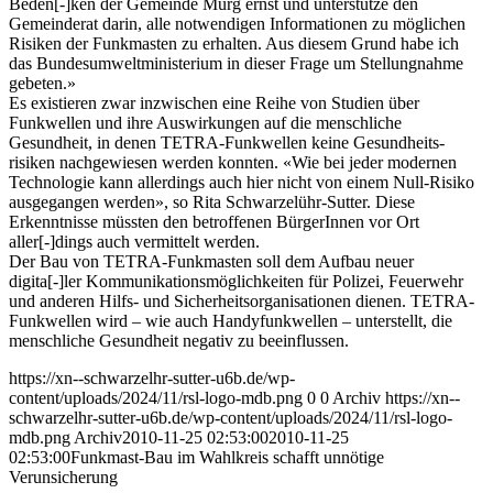
Beden[-]ken der Gemeinde Murg ernst und unterstütze den
Gemeinderat darin, alle notwendigen Informationen zu möglichen
Risiken der Funkmasten zu erhalten. Aus diesem Grund habe ich
das Bundesumweltministerium in dieser Frage um Stellungnahme
gebeten.»
Es existieren zwar inzwischen eine Reihe von Studien über
Funkwellen und ihre Auswirkungen auf die menschliche
Gesundheit, in denen TETRA-Funkwellen keine Gesundheits-
risiken nachgewiesen werden konnten. «Wie bei jeder modernen
Technologie kann allerdings auch hier nicht von einem Null-Risiko
ausgegangen werden», so Rita Schwarzelühr-Sutter. Diese
Erkenntnisse müssten den betroffenen BürgerInnen vor Ort
aller[-]dings auch vermittelt werden.
Der Bau von TETRA-Funkmasten soll dem Aufbau neuer
digita[-]ler Kommunikationsmöglichkeiten für Polizei, Feuerwehr
und anderen Hilfs- und Sicherheitsorganisationen dienen. TETRA-
Funkwellen wird – wie auch Handyfunkwellen – unterstellt, die
menschliche Gesundheit negativ zu beeinflussen.
https://xn--schwarzelhr-sutter-u6b.de/wp-
content/uploads/2024/11/rsl-logo-mdb.png
0
0
Archiv
https://xn--
schwarzelhr-sutter-u6b.de/wp-content/uploads/2024/11/rsl-logo-
mdb.png
Archiv
2010-11-25 02:53:00
2010-11-25
02:53:00
Funkmast-Bau im Wahlkreis schafft unnötige
Verunsicherung