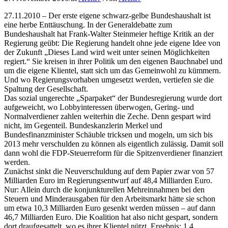
27.11.2010 – Der erste eigene schwarz-gelbe Bundeshaushalt ist
eine herbe Enttäuschung. In der Generaldebatte zum
Bundeshaushalt hat Frank-Walter Steinmeier heftige Kritik an der
Regierung geübt: Die Regierung handelt ohne jede eigene Idee von
der Zukunft „Dieses Land wird weit unter seinen Möglichkeiten
regiert.“ Sie kreisen in ihrer Politik um den eigenen Bauchnabel und
um die eigene Klientel, statt sich um das Gemeinwohl zu kümmern.
Und wo Regierungsvorhaben umgesetzt werden, vertiefen sie die
Spaltung der Gesellschaft.
Das sozial ungerechte „Sparpaket“ der Bundesregierung wurde dort
aufgeweicht, wo Lobbyinteressen überwogen, Gering- und
Normalverdiener zahlen weiterhin die Zeche. Denn gespart wird
nicht, im Gegenteil. Bundeskanzlerin Merkel und
Bundesfinanzminister Schäuble tricksen und mogeln, um sich bis
2013 mehr verschulden zu können als eigentlich zulässig. Damit soll
dann wohl die FDP-Steuerreform für die Spitzenverdiener finanziert
werden.
Zunächst sinkt die Neuverschuldung auf dem Papier zwar von 57
Milliarden Euro im Regierungsentwurf auf 48,4 Milliarden Euro.
Nur: Allein durch die konjunkturellen Mehreinnahmen bei den
Steuern und Minderausgaben für den Arbeitsmarkt hätte sie schon
um etwa 10,3 Milliarden Euro gesenkt werden müssen – auf dann
46,7 Milliarden Euro. Die Koalition hat also nicht gespart, sondern
dort draufgesattelt, wo es ihrer Klientel nützt. Ergebnis: 1,4