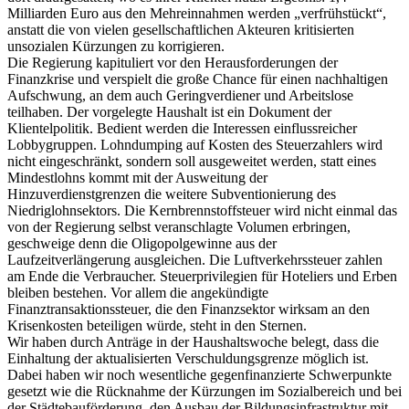
Milliarden Euro aus den Mehreinnahmen werden „verfrühstückt“,
anstatt die von vielen gesellschaftlichen Akteuren kritisierten
unsozialen Kürzungen zu korrigieren.
Die Regierung kapituliert vor den Herausforderungen der
Finanzkrise und verspielt die große Chance für einen nachhaltigen
Aufschwung, an dem auch Geringverdiener und Arbeitslose
teilhaben. Der vorgelegte Haushalt ist ein Dokument der
Klientelpolitik. Bedient werden die Interessen einflussreicher
Lobbygruppen. Lohndumping auf Kosten des Steuerzahlers wird
nicht eingeschränkt, sondern soll ausgeweitet werden, statt eines
Mindestlohns kommt mit der Ausweitung der
Hinzuverdienstgrenzen die weitere Subventionierung des
Niedriglohnsektors. Die Kernbrennstoffsteuer wird nicht einmal das
von der Regierung selbst veranschlagte Volumen erbringen,
geschweige denn die Oligopolgewinne aus der
Laufzeitverlängerung ausgleichen. Die Luftverkehrssteuer zahlen
am Ende die Verbraucher. Steuerprivilegien für Hoteliers und Erben
bleiben bestehen. Vor allem die angekündigte
Finanztransaktionssteuer, die den Finanzsektor wirksam an den
Krisenkosten beteiligen würde, steht in den Sternen.
Wir haben durch Anträge in der Haushaltswoche belegt, dass die
Einhaltung der aktualisierten Verschuldungsgrenze möglich ist.
Dabei haben wir noch wesentliche gegenfinanzierte Schwerpunkte
gesetzt wie die Rücknahme der Kürzungen im Sozialbereich und bei
der Städtebauförderung, den Ausbau der Bildungsinfrastruktur mit