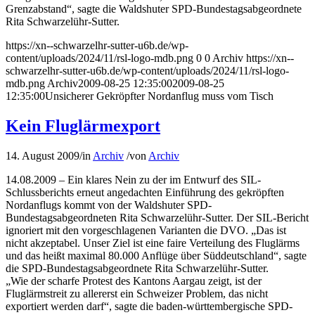
Grenzabstand“, sagte die Waldshuter SPD-Bundestagsabgeordnete
Rita Schwarzelühr-Sutter.
https://xn--schwarzelhr-sutter-u6b.de/wp-
content/uploads/2024/11/rsl-logo-mdb.png
0
0
Archiv
https://xn--
schwarzelhr-sutter-u6b.de/wp-content/uploads/2024/11/rsl-logo-
mdb.png
Archiv
2009-08-25 12:35:00
2009-08-25
12:35:00
Unsicherer Gekröpfter Nordanflug muss vom Tisch
Kein Fluglärmexport
14. August 2009
/
in
Archiv
/
von
Archiv
14.08.2009 – Ein klares Nein zu der im Entwurf des SIL-
Schlussberichts erneut angedachten Einführung des gekröpften
Nordanflugs kommt von der Waldshuter SPD-
Bundestagsabgeordneten Rita Schwarzelühr-Sutter. Der SIL-Bericht
ignoriert mit den vorgeschlagenen Varianten die DVO. „Das ist
nicht akzeptabel. Unser Ziel ist eine faire Verteilung des Fluglärms
und das heißt maximal 80.000 Anflüge über Süddeutschland“, sagte
die SPD-Bundestagsabgeordnete Rita Schwarzelühr-Sutter.
„Wie der scharfe Protest des Kantons Aargau zeigt, ist der
Fluglärmstreit zu allererst ein Schweizer Problem, das nicht
exportiert werden darf“, sagte die baden-württembergische SPD-