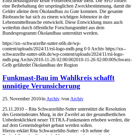
Entscheidungsreife keine Förderbescheide mehr. Die SPD fordert
eine Beibehaltung der ursprünglichen Zweckbestimmung, damit die
Gelder alleine dem Ökolandbau zu Gute kommen. Die gesamte
Biobranche hat sich zu einem wichtigen Jobmotor in der
Lebensmittelbranche entwickelt. Diese Entwicklung muss auch
weiterhin durch öffentliche Forschungsmittel aus dem
Bundesprogramm Ökolandbau unterstützt werden.
https://xn--schwarzelhr-sutter-u6b.de/wp-
content/uploads/2024/11/rsl-logo-mdb.png
0
0
Archiv
https://xn--
schwarzelhr-sutter-u6b.de/wp-content/uploads/2024/11/rsl-logo-
mdb.png
Archiv
2010-11-26 02:00:00
2010-11-26 02:00:00
Schwarz-
Gelb gefährdet Ökolandbau der Region
Funkmast-Bau im Wahlkreis schafft
unnötige Verunsicherung
25. November 2010
/
in
Archiv
/
von
Archiv
25.11.2010 – Rita Schwarzelühr-Sutter unterstützt die Resolution
des Gemeinderates Murg, in der Zweifel an der gesundheitlichen
Unbedenklichkeit neuer TETRA-Funkmasten erhoben werden, die
auf dem Gemeindegebiet gebaut werden sollen.
Hierzu erklärt Rita Schwarzelühr-Sutter: «Ich nehme die