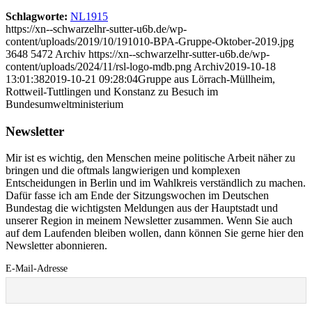
Schlagworte:
NL1915
https://xn--schwarzelhr-sutter-u6b.de/wp-
content/uploads/2019/10/191010-BPA-Gruppe-Oktober-2019.jpg
3648
5472
Archiv
https://xn--schwarzelhr-sutter-u6b.de/wp-
content/uploads/2024/11/rsl-logo-mdb.png
Archiv
2019-10-18
13:01:38
2019-10-21 09:28:04
Gruppe aus Lörrach-Müllheim,
Rottweil-Tuttlingen und Konstanz zu Besuch im
Bundesumweltministerium
Newsletter
Mir ist es wichtig, den Menschen meine politische Arbeit näher zu
bringen und die oftmals langwierigen und komplexen
Entscheidungen in Berlin und im Wahlkreis verständlich zu machen.
Dafür fasse ich am Ende der Sitzungswochen im Deutschen
Bundestag die wichtigsten Meldungen aus der Hauptstadt und
unserer Region in meinem Newsletter zusammen. Wenn Sie auch
auf dem Laufenden bleiben wollen, dann können Sie gerne hier den
Newsletter abonnieren.
E-Mail-Adresse