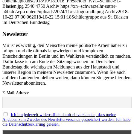
content/uploads/2018/10/181018_Pressefoto_FAG-Schule-St.-
Blasien.jpg
2540
4750
Archiv
https://xn--schwarzelhr-sutter-
u6b.de/wp-content/uploads/2024/11/rsl-logo-mdb.png
Archiv
2018-
10-22 07:00:06
2018-10-22 15:01:18
Schülergruppe aus St. Blasien
im Deutschen Bundestag
Newsletter
Mir ist es wichtig, den Menschen meine politische Arbeit näher zu
bringen und die oftmals langwierigen und komplexen
Entscheidungen in Berlin und im Wahlkreis verständlich zu machen.
Dafür fasse ich am Ende der Sitzungswochen im Deutschen
Bundestag die wichtigsten Meldungen aus der Hauptstadt und
unserer Region in meinem Newsletter zusammen. Wenn Sie auch
auf dem Laufenden bleiben wollen, dann können Sie gerne hier den
Newsletter abonnieren.
E-Mail-Adresse
Ich bin jederzeit widerruflich damit einverstanden, dass meine
Angaben zum Zwecke des Newsletterversands gespeichert werden. Ich habe
die Datenschutzerklärung gelesen.