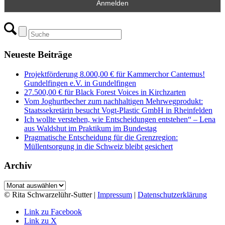
Neueste Beiträge
Projektförderung 8.000,00 € für Kammerchor Cantemus!
Gundelfingen e.V. in Gundelfingen
27.500,00 € für Black Forest Voices in Kirchzarten
Vom Joghurtbecher zum nachhaltigen Mehrwegprodukt:
Staatssekretärin besucht Vogt-Plastic GmbH in Rheinfelden
Ich wollte verstehen, wie Entscheidungen entstehen“ – Lena
aus Waldshut im Praktikum im Bundestag
Pragmatische Entscheidung für die Grenzregion:
Müllentsorgung in die Schweiz bleibt gesichert
Archiv
Archiv
© Rita Schwarzelühr-Sutter |
Impressum
|
Datenschutzerklärung
Link zu Facebook
Link zu X