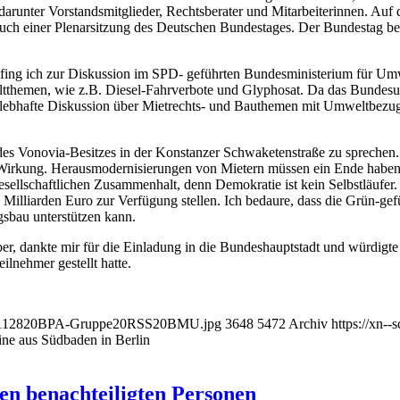
, darunter Vorstandsmitglieder, Rechtsberater und Mitarbeiterinnen. A
uch einer Plenarsitzung des Deutschen Bundestages. Der Bundestag ber
ng ich zur Diskussion im SPD- geführten Bundesministerium für Umwel
ltthemen, wie z.B. Diesel-Fahrverbote und Glyphosat. Da das Bundes
e lebhafte Diskussion über Mietrechts- und Bauthemen mit Umweltbezug
s Vonovia-Besitzes in der Konstanzer Schwaketenstraße zu sprechen. 
e Wirkung. Herausmodernisierungen von Mietern müssen ein Ende haben.
esellschaftlichen Zusammenhalt, denn Demokratie ist kein Selbstläufer.
illiarden Euro zur Verfügung stellen. Ich bedaure, dass die Grün-gef
sbau unterstützen kann.
 dankte mir für die Einladung in die Bundeshauptstadt und würdigte me
lnehmer gestellt hatte.
12/18112820BPA-Gruppe20RSS20BMU.jpg
3648
5472
Archiv
https://xn--
ine aus Südbaden in Berlin
ten benachteiligten Personen