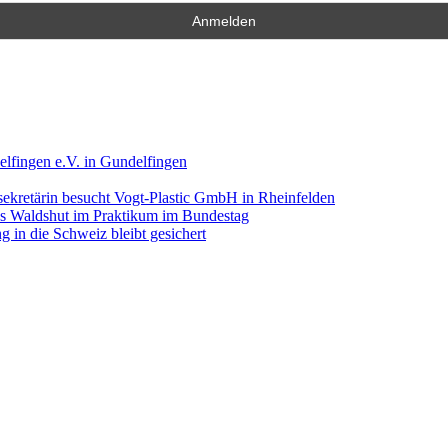
lfingen e.V. in Gundelfingen
ekretärin besucht Vogt-Plastic GmbH in Rheinfelden
aus Waldshut im Praktikum im Bundestag
 in die Schweiz bleibt gesichert