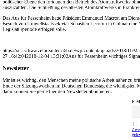
politischer Ebene den fortdauernden Betrieb des Atomkraftwerks ohne 
auszuzahlen. Die Schließung des ältesten Atomkraftwerks in Frankreich
Das Aus für Fessenheim hatte Präsident Emmanuel Macron am Diensta
Besuch von Umweltstaatssekretär Sébastien Lecornu in Colmar eine A
Legislaturperiode erfolgen solle.
https://xn--schwarzelhr-sutter-u6b.de/wp-content/uploads/2018/11/M
27 16:42:04
2018-12-04 13:31:02
Aus für Fessenheim wichtiges Signa
Newsletter
Mir ist es wichtig, den Menschen meine politische Arbeit näher zu b
Ende der Sitzungswochen im Deutschen Bundestag die wichtigsten M
dann können Sie gerne hier den Newsletter abonnieren.
E-Ma
Zwec
gele