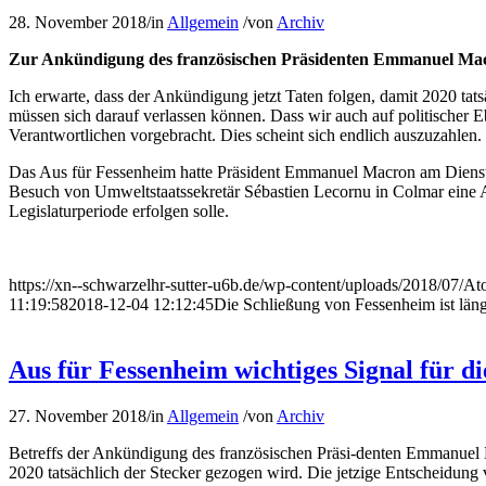
28. November 2018
/
in
Allgemein
/
von
Archiv
Zur Ankündigung des französischen Präsidenten Emmanuel Mac
Ich erwarte, dass der Ankündigung jetzt Taten folgen, damit 2020 tat
müssen sich darauf verlassen können. Dass wir auch auf politischer 
Verantwortlichen vorgebracht. Dies scheint sich endlich auszuzahlen. 
Das Aus für Fessenheim hatte Präsident Emmanuel Macron am Diensta
Besuch von Umweltstaatssekretär Sébastien Lecornu in Colmar eine A
Legislaturperiode erfolgen solle.
https://xn--schwarzelhr-sutter-u6b.de/wp-content/uploads/2018/07/A
11:19:58
2018-12-04 12:12:45
Die Schließung von Fessenheim ist längs
Aus für Fessenheim wichtiges Signal für d
27. November 2018
/
in
Allgemein
/
von
Archiv
Betreffs der Ankündigung des französischen Präsi-denten Emmanuel 
2020 tatsächlich der Stecker gezogen wird. Die jetzige Entscheidung