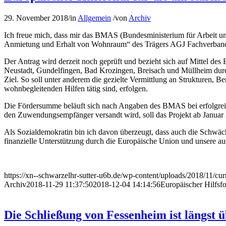
29. November 2018
/
in
Allgemein
/
von
Archiv
Ich freue mich, dass mir das BMAS (Bundesministerium für Arbeit un
Anmietung und Erhalt von Wohnraum“ des Trägers AGJ Fachverband fü
Der Antrag wird derzeit noch geprüft und bezieht sich auf Mittel des
Neustadt, Gundelfingen, Bad Krozingen, Breisach und Müllheim dur
Ziel. So soll unter anderem die gezielte Vermittlung an Strukturen
wohnbegleitenden Hilfen tätig sind, erfolgen.
Die Fördersumme beläuft sich nach Angaben des BMAS bei erfolgre
den Zuwendungsempfänger versandt wird, soll das Projekt ab Januar
Als Sozialdemokratin bin ich davon überzeugt, dass auch die Schwäc
finanzielle Unterstützung durch die Europäische Union und unsere a
https://xn--schwarzelhr-sutter-u6b.de/wp-content/uploads/2018/11/c
Archiv
2018-11-29 11:37:50
2018-12-04 14:14:56
Europäischer Hilfsfo
Die Schließung von Fessenheim ist längst ü