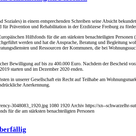
d Soziales) in einem entsprechenden Schreiben seine Absicht bekundet
r Prävention und Rehabilitation in der Erzdiözese Freiburg zu förde
 Europäischen Hilfsfonds für die am stärksten benachteiligten Personen
chgeführt werden und hat die Ansprache, Beratung und Begleitung w
, Beratungsdiensten und Ressourcen der Kommunen, die bei Wohnungssuc
icher Bewilligung auf bis zu 400.000 Euro. Nachdem der Bescheid vo
 2019 starten und im Dezember 2020 enden.
hsten in unserer Gesellschaft ein Recht auf Teilhabe am Wohnungsmark
usdrückliche Anerkennung.
urrency-3048083_1920.jpg
1080
1920
Archiv
https://xn--schwarzelhr-s
nds für die am stärksten benachteiligten Personen
berfällig