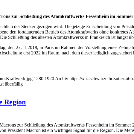
rons zur Schließung des Atomkraftwerks Fessenheim im Sommer
sächlich der Stecker gezogen wird. Die jetzige Entscheidung von Präsi
Ebene den fortdauernden Betrieb des Atomkraftwerks ohne konkretes Abs
Die Schließung des ältesten Atomkraftwerks in Frankreich ist längst übe
g, den 27.11.2018, in Paris im Rahmen der Vorstellung eines Zehnja
bschaltung erst 2022 im Raum, nach dem dieser lediglich zugesichert h
tom-Kraftwerk.jpg
1280
1920
Archiv
https://xn--schwarzelhr-sutter-u6
t überfällig
ie Region
Macrons zur Schließung des Atomkraftwerks Fessenheim im Sommer 202
 von Präsident Macron ist ein wichtiges Signal für die Region. Die Me