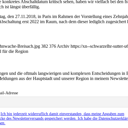
konkretes Abschaltdatum kritisch sehen, haben wir vielfach bei den fr
 ist längst überfällig.
g, den 27.11.2018, in Paris im Rahmen der Vorstellung eines Zehnja
bschaltung erst 2022 im Raum, nach dem dieser lediglich zugesichert h
ahnwache-Breisach.jpg
382
376
Archiv
https://xn--schwarzelhr-sutter
l für die Region
ringen und die oftmals langwierigen und komplexen Entscheidungen in 
eldungen aus der Hauptstadt und unserer Region in meinem Newslett
il-Adresse
Ich bin jederzeit widerruflich damit einverstanden, dass meine Angaben zum
ke des Newsletterversands gespeichert werden. Ich habe die Datenschutzerklä
sen.