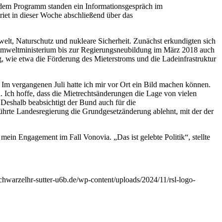
uf dem Programm standen ein Informationsgespräch im
iet in dieser Woche abschließend über das
t, Naturschutz und nukleare Sicherheit. Zunächst erkundigten sich
umweltministerium bis zur Regierungsneubildung im März 2018 auch
, wie etwa die Förderung des Mieterstroms und die Ladeinfrastruktur
Im vergangenen Juli hatte ich mir vor Ort ein Bild machen können.
 Ich hoffe, dass die Mietrechtsänderungen die Lage von vielen
 Deshalb beabsichtigt der Bund auch für die
ührte Landesregierung die Grundgesetzänderung ablehnt, mit der der
in Engagement im Fall Vonovia. „Das ist gelebte Politik“, stellte
schwarzelhr-sutter-u6b.de/wp-content/uploads/2024/11/rsl-logo-