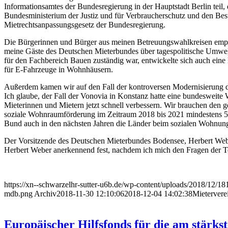
Informationsamtes der Bundesregierung in der Hauptstadt Berlin teil
Bundesministerium der Justiz und für Verbraucherschutz und den Bes
Mietrechtsanpassungsgesetz der Bundesregierung.
Die Bürgerinnen und Bürger aus meinen Betreuungswahlkreisen empfi
meine Gäste des Deutschen Mieterbundes über tagespolitische Umwe
für den Fachbereich Bauen zuständig war, entwickelte sich auch ein
für E-Fahrzeuge in Wohnhäusern.
Außerdem kamen wir auf den Fall der kontroversen Modernisierung de
Ich glaube, der Fall der Vonovia in Konstanz hatte eine bundesweit
Mieterinnen und Mietern jetzt schnell verbessern. Wir brauchen den g
soziale Wohnraumförderung im Zeitraum 2018 bis 2021 mindestens 5 M
Bund auch in den nächsten Jahren die Länder beim sozialen Wohnung
Der Vorsitzende des Deutschen Mieterbundes Bodensee, Herbert Weber,
Herbert Weber anerkennend fest, nachdem ich mich den Fragen der Tei
https://xn--schwarzelhr-sutter-u6b.de/wp-content/uploads/2018/
mdb.png
Archiv
2018-11-30 12:10:06
2018-12-04 14:02:38
Mietervere
Europäischer Hilfsfonds für die am stärks