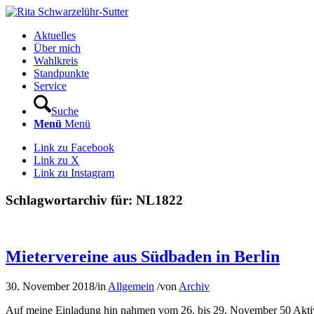
Aktuelles
Über mich
Wahlkreis
Standpunkte
Service
Suche
Menü
Menü
Link zu Facebook
Link zu X
Link zu Instagram
Schlagwortarchiv für:
NL1822
Mietervereine aus Südbaden in Berlin
30. November 2018
/
in
Allgemein
/
von
Archiv
Auf meine Einladung hin nahmen vom 26. bis 29. November 50 Aktive 