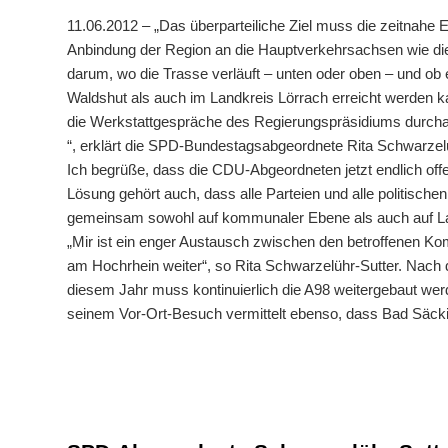
11.06.2012 – „Das überparteiliche Ziel muss die zeitnahe
Anbindung der Region an die Hauptverkehrsachsen wie die 
darum, wo die Trasse verläuft – unten oder oben – und ob
Waldshut als auch im Landkreis Lörrach erreicht werden k
die Werkstattgespräche des Regierungspräsidiums durchaus
“, erklärt die SPD-Bundestagsabgeordnete Rita Schwarzelü
Ich begrüße, dass die CDU-Abgeordneten jetzt endlich offen
Lösung gehört auch, dass alle Parteien und alle politisc
gemeinsam sowohl auf kommunaler Ebene als auch auf L
„Mir ist ein enger Austausch zwischen den betroffenen K
am Hochrhein weiter“, so Rita Schwarzelühr-Sutter. Nach 
diesem Jahr muss kontinuierlich die A98 weitergebaut wer
seinem Vor-Ort-Besuch vermittelt ebenso, dass Bad Säckin