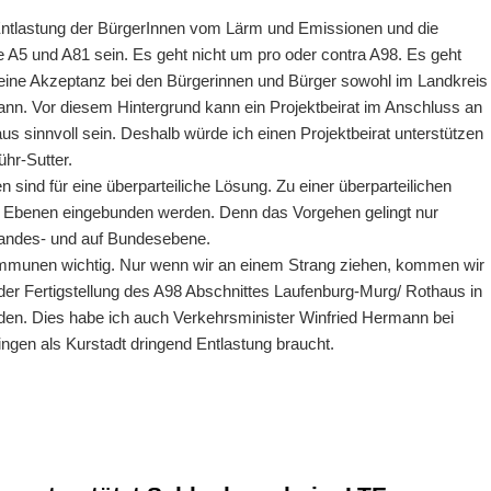
 Entlastung der BürgerInnen vom Lärm und Emissionen und die
A5 und A81 sein. Es geht nicht um pro oder contra A98. Es geht
 eine Akzeptanz bei den Bürgerinnen und Bürger sowohl im Landkreis
ann. Vor diesem Hintergrund kann ein Projektbeirat im Anschluss an
 sinnvoll sein. Deshalb würde ich einen Projektbeirat unterstützen
hr-Sutter.
 sind für eine überparteiliche Lösung. Zu einer überparteilichen
hen Ebenen eingebunden werden. Denn das Vorgehen gelingt nur
andes- und auf Bundesebene.
ommunen wichtig. Nur wenn wir an einem Strang ziehen, kommen wir
der Fertigstellung des A98 Abschnittes Laufenburg-Murg/ Rothaus in
den. Dies habe ich auch Verkehrsminister Winfried Hermann bei
gen als Kurstadt dringend Entlastung braucht.