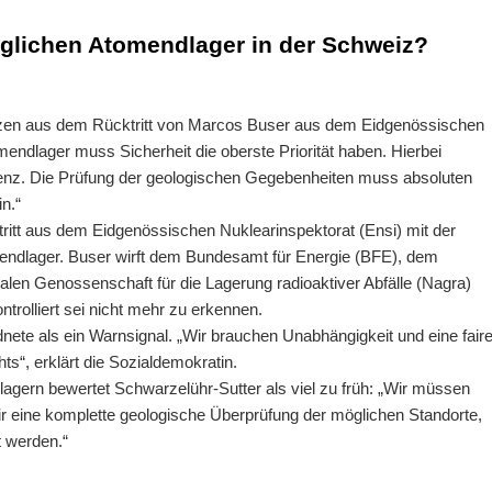
glichen Atomendlager in der Schweiz?
nzen aus dem Rücktritt von Marcos Buser aus dem Eidgenössischen
endlager muss Sicherheit die oberste Priorität haben. Hierbei
enz. Die Prüfung der geologischen Gegebenheiten muss absoluten
n.“
itt aus dem Eidgenössischen Nuklearinspektorat (Ensi) mit der
endlager. Buser wirft dem Bundesamt für Energie (BFE), dem
alen Genossenschaft für die Lagerung radioaktiver Abfälle (Nagra)
trolliert sei nicht mehr zu erkennen.
nete als ein Warnsignal. „Wir brauchen Unabhängigkeit und eine fair
s“, erklärt die Sozialdemokratin.
gern bewertet Schwarzelühr-Sutter als viel zu früh: „Wir müssen
r eine komplette geologische Überprüfung der möglichen Standorte,
t werden.“