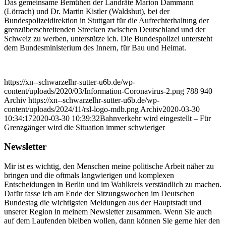
Das gemeinsame Bemühen der Landräte Marion Dammann
(Lörrach) und Dr. Martin Kistler (Waldshut), bei der
Bundespolizeidirektion in Stuttgart für die Aufrechterhaltung der
grenzüberschreitenden Strecken zwischen Deutschland und der
Schweiz zu werben, unterstütze ich. Die Bundespolizei untersteht
dem Bundesministerium des Innern, für Bau und Heimat.
https://xn--schwarzelhr-sutter-u6b.de/wp-
content/uploads/2020/03/Information-Coronavirus-2.png
788
940
Archiv
https://xn--schwarzelhr-sutter-u6b.de/wp-
content/uploads/2024/11/rsl-logo-mdb.png
Archiv
2020-03-30
10:34:17
2020-03-30 10:39:32
Bahnverkehr wird eingestellt – Für
Grenzgänger wird die Situation immer schwieriger
Newsletter
Mir ist es wichtig, den Menschen meine politische Arbeit näher zu
bringen und die oftmals langwierigen und komplexen
Entscheidungen in Berlin und im Wahlkreis verständlich zu machen.
Dafür fasse ich am Ende der Sitzungswochen im Deutschen
Bundestag die wichtigsten Meldungen aus der Hauptstadt und
unserer Region in meinem Newsletter zusammen. Wenn Sie auch
auf dem Laufenden bleiben wollen, dann können Sie gerne hier den