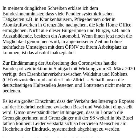
In meinem dringlichen Schreiben erkläre ich dem
Bundesinnenminister, dass viele Pendler systemkritischen
Tätigkeiten z.B. in Krankenhäusern, Pflegeheimen oder in
Atomkraftwerken in Grenznähe nachgehen, die kein Home Office
ermöglichen. Nicht alle dieser Bürgerinnen und Bürger, z.B. auch
Auszubildende, besitzen ein Automobil. Wenn ihnen jetzt noch die
Möglichkeit genommen wird, in angemessener Zeit und ohne
mehrfaches Umsteigen mit dem ÖPNV zu ihrem Arbeitsplatz zu
kommen, ist das absolut inakzeptabel.
Zur Eindämmung der Ausbreitung des Coronavirus hat die
Bundespolizeidirektion in Stuttgart mit Wirkung zum 30. März 2020
verfügt, den Eisenbahnverkehr zwischen Waldshut und Koblenz
(CH) einzustellen und auf der Linie Zürich – Schaffhausen die
deutschseitigen Haltestellen Jestetten und Lottstetten nicht mehr zu
bedienen.
Es ist ein großer Einschnitt, dass der Verkehr des Interregio-Express
auf der Hochrheinschiene zwischen Basel und Waldshut eingestellt
wird. Umso unverständlicher ist hingegen, dass in Lörrach die
Grenzgängerinnen und Grenzgänger mit der S6 weiterhin bis Basel
fahren können. Leider verstärkt sich so bei vielen Menschen am
Hochrhein der Eindruck, systematisch abgehängt zu werden.