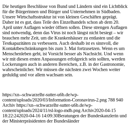
Die heutigen Beschlüsse von Bund und Ländern sind ein Lichtblick
für die Bürgerinnen und Bürger und Unternehmen in Südbaden.
Unsere Wirtschaftsstruktur ist von kleinen Geschäften geprägt.
Daher ist es gut, dass Teile des Einzelhandels schon ab dem 20.
April unter Auflagen wieder öffnen sollen. Diese strengen Auflagen
sind notwendig, denn das Virus ist noch längst nicht besiegt – wir
brauchen mehr Zeit, um die Krankenhäuser zu entlasten und die
Testkapazitäten zu verbessern. Auch deshalb ist es sinnvoll, die
Kontaktbeschränkungen bis zum 3. Mai fortzusetzen. Wenn es um
Menschenleben geht, ist Vorsicht besser als Nachsicht. Und wenn
wir mit diesen ersten Anpassungen erfolgreich sein sollten, werden
Lockerungen auch in anderen Bereichen, z.B. in der Gastronomie,
wahrscheinlicher. Wir müssen die nächsten zwei Wochen weiter
geduldig und vor allem wachsam sein.
https://xn--schwarzelhr-sutter-u6b.de/wp-
content/uploads/2020/03/Information-Coronavirus-2.png
788
940
Archiv
https://xn--schwarzelhr-sutter-u6b.de/wp-
content/uploads/2024/11/rsl-logo-mdb.png
Archiv
2020-04-15
18:22:24
2020-04-16 14:09:30
Beratungen der Bundeskanzlerin und
der Ministerpräsidenten der Bundesländer