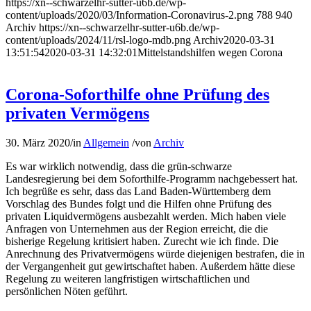
https://xn--schwarzelhr-sutter-u6b.de/wp-
content/uploads/2020/03/Information-Coronavirus-2.png
788
940
Archiv
https://xn--schwarzelhr-sutter-u6b.de/wp-
content/uploads/2024/11/rsl-logo-mdb.png
Archiv
2020-03-31
13:51:54
2020-03-31 14:32:01
Mittelstandshilfen wegen Corona
Corona-Soforthilfe ohne Prüfung des
privaten Vermögens
30. März 2020
/
in
Allgemein
/
von
Archiv
Es war wirklich notwendig, dass die grün-schwarze
Landesregierung bei dem Soforthilfe-Programm nachgebessert hat.
Ich begrüße es sehr, dass das Land Baden-Württemberg dem
Vorschlag des Bundes folgt und die Hilfen ohne Prüfung des
privaten Liquidvermögens ausbezahlt werden. Mich haben viele
Anfragen von Unternehmen aus der Region erreicht, die die
bisherige Regelung kritisiert haben. Zurecht wie ich finde. Die
Anrechnung des Privatvermögens würde diejenigen bestrafen, die in
der Vergangenheit gut gewirtschaftet haben. Außerdem hätte diese
Regelung zu weiteren langfristigen wirtschaftlichen und
persönlichen Nöten geführt.