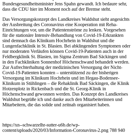
Bundesgesundheitsminister Jens Spahn gewandt. Ich bedaure sehr,
dass die CDU hier im Moment noch auf der Bremse steht.
Das Versorgungskonzept des Landkreises Waldshut sieht angesichts
der Ausbreitung des Coronavirus eine Kooperation mit Reha-
Einrichtungen vor, um die Patientenströme zu lenken. Vorgesehen
für die stationäre Intensiv-Behandlung von Covid-19-Erkrankten
sind demnach das Klinikum Hochrhein in Waldshut und die
Lungenfachklinik in St. Blasien. Bei abklingenden Symptomen oder
nur moderaten Verläufen können Covid-19-Patienten auch in der
Feldbergklinik St. Blasien, im Sigma Zentrum Bad Säckingen und
in den Fachkliniken Sonnenhof Höchenschwand behandelt werden.
Zur Aufrechterhaltung der medizinischen Versorgung der Nicht-
Covid-19-Patienten konnten – unterstützend zu der bisherigen
Versorgung im Klinikum Hochrhein und im Hegau-Bodensee-
Klinikum in Stühlingen – die Rehaklinik Bad Säckingen, die Klinik
Hotzenplotz in Rickenbach und die St. Georg-Klinik in
Höchenschwand gewonnen werden. Das Konzept des Landkreises
Waldshut begrüße ich und danke auch den Mitarbeiterinnen und
Mitarbeitern, die das solide und zeitnah organisiert haben.
https://xn--schwarzelhr-sutter-u6b.de/wp-
content/uploads/2020/03/Information-Coronavirus-2.png
788
940