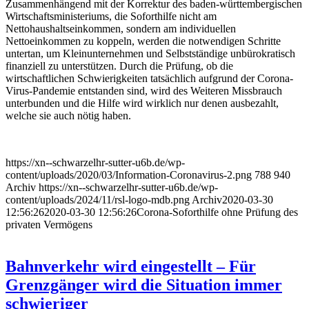
Zusammenhängend mit der Korrektur des baden-württembergischen
Wirtschaftsministeriums, die Soforthilfe nicht am
Nettohaushaltseinkommen, sondern am individuellen
Nettoeinkommen zu koppeln, werden die notwendigen Schritte
untertan, um Kleinunternehmen und Selbstständige unbürokratisch
finanziell zu unterstützen. Durch die Prüfung, ob die
wirtschaftlichen Schwierigkeiten tatsächlich aufgrund der Corona-
Virus-Pandemie entstanden sind, wird des Weiteren Missbrauch
unterbunden und die Hilfe wird wirklich nur denen ausbezahlt,
welche sie auch nötig haben.
https://xn--schwarzelhr-sutter-u6b.de/wp-
content/uploads/2020/03/Information-Coronavirus-2.png
788
940
Archiv
https://xn--schwarzelhr-sutter-u6b.de/wp-
content/uploads/2024/11/rsl-logo-mdb.png
Archiv
2020-03-30
12:56:26
2020-03-30 12:56:26
Corona-Soforthilfe ohne Prüfung des
privaten Vermögens
Bahnverkehr wird eingestellt – Für
Grenzgänger wird die Situation immer
schwieriger