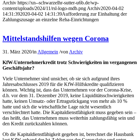
Archiv
https://xn--schwarzelhr-sutter-u6b.de/wp-
content/uploads/2024/11/rsl-logo-mdb.png
Archiv
2020-04-02
14:31:39
2020-04-02 14:31:39
Aufforderung zur Einhaltung der
Zahlungszusage an einzelne Reha-Einrichtungen
Mittelstandshilfen wegen Corona
31. März 2020
/
in
Allgemein
/
von
Archiv
KfW-Unternehmerkredit trotz Schwierigkeiten im vergangenen
Geschäftsjahr?
Viele Unternehmer sind unsicher, ob sie sich aufgrund ihres
Jahresabschlusses 2019 für die KfW-Hilfskredite qualifizieren
können. Wichtig ist, dass das Unternehmen vor der Corona-Krise,
d.h. vor dem 31. Dezember 2019, keine Liquiditätsschwierigkeiten
hatte, keinen Umsatz- oder Ertragsrückgang von mehr als 10 %
hatte und sich die wirtschaftliche Lage nicht wesentlich
verschlechtert hatte. Die Kapitaldienstfähigkeit muss gegeben sein –
das heißt, das Unternehmen muss weiterhin zahlungsfähig sein und
den Kredit zurückzahlen können.
Ob die Kapitaldienstfähigkeit gegeben ist, berechnet die Hausbank
laut KfW anhand der Ist-Zahlen vor der Coronakrise und unter