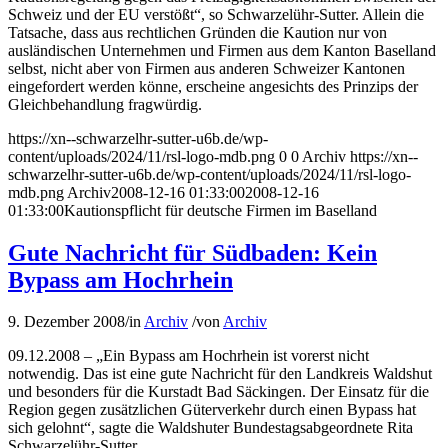
Schweiz und der EU verstößt“, so Schwarzelühr-Sutter. Allein die
Tatsache, dass aus rechtlichen Gründen die Kaution nur von
ausländischen Unternehmen und Firmen aus dem Kanton Baselland
selbst, nicht aber von Firmen aus anderen Schweizer Kantonen
eingefordert werden könne, erscheine angesichts des Prinzips der
Gleichbehandlung fragwürdig.
https://xn--schwarzelhr-sutter-u6b.de/wp-
content/uploads/2024/11/rsl-logo-mdb.png
0
0
Archiv
https://xn--
schwarzelhr-sutter-u6b.de/wp-content/uploads/2024/11/rsl-logo-
mdb.png
Archiv
2008-12-16 01:33:00
2008-12-16
01:33:00
Kautionspflicht für deutsche Firmen im Baselland
Gute Nachricht für Südbaden: Kein
Bypass am Hochrhein
9. Dezember 2008
/
in
Archiv
/
von
Archiv
09.12.2008 – „Ein Bypass am Hochrhein ist vorerst nicht
notwendig. Das ist eine gute Nachricht für den Landkreis Waldshut
und besonders für die Kurstadt Bad Säckingen. Der Einsatz für die
Region gegen zusätzlichen Güterverkehr durch einen Bypass hat
sich gelohnt“, sagte die Waldshuter Bundestagsabgeordnete Rita
Schwarzelühr-Sutter.