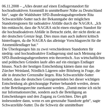
06.11.2008 – „Alles deutet auf einen Endlagerstandort für
hochradioaktiven Atommüll in unmittelbarer Nähe zu Deutschland
hin“, sagte die Waldshuter SPD-Bundestagsabgeordnete Rita
Schwarzelühr-Sutter nach der Bekanntgabe der möglichen
Standortregionen für radioaktive Abfälle durch die NAGRA. „Ich
bin enttäuscht, dass die NAGRA nicht einen einzigen Standort für
die hochradioaktiven Abfälle in Betracht zieht, der nicht direkt an
der deutschen Grenze liegt. Dies muss man auch äußerst kritisch
hinterfragen, da die NAGRA das alleinige Vorschlagsrecht für die
Atommüllendlager hat.“
Die Überlegungen hin zu zwei verschiedenen Standorten für
niedrig- und hochradioaktive Endlagerung sind nach Meinung der
SPD-Bundestagsabgeordneten rein theoretisch. Aus wirtschaftlichen
und politischen Gründen laufe alles auf ein einziges Endlager
hinaus. Nach der heutigen Entscheidung kämen dann nur das
Zürcher Weinland, Nördlich Lägeren oder Bötzberg in Frage, die
alle in deutscher Grenznähe liegen. Rita Schwarzelühr-Sutter
fordert, dass die deutschen Grenzgemeinden bei dieser wichtigen
Entscheidung als gleichrangige Partner behandelt werden, denen
echte Beteilungsrechte zuerkannt werden. „Damit meine ich nicht
nur Informationsrechte, sondern auch die Beteiligung an
Entscheidungen und den Zugang zu Gerichten. Dies gilt
insbesondere dann, wenn es um grenznahe Standorte geht“, sagte
Schwarzelühr-Sutter. Da die Schweiz die unmittelbare