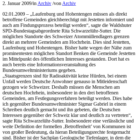
2. Januar 2009
/
in
Archiv
/
von
Archiv
02.01.2009 – „Laufenburg und Hohentengen müssen als direkt
betroffene Gemeinden gleichberechtigt mit Jestetten informiert und
auch am Findungsprozess beteiligt werden“, sagte die Waldshuter
SPD-Bundestagsabgeordnete Rita Schwarzelühr-Sutter. Die
möglichen Standorte des Schweizer Atommüllendlagers grenzen
direkt an mehrere Gemeinden am Hochrhein. Dies sind Jestetten,
Laufenburg und Hohentengen. Bisher hatte wegen der Nähe zum
prominentesten möglichen Standort Benken die Gemeinde Jestetten
im Mittelpunkt des öffentlichen Interesses gestanden. Dort hat es
auch bereits eine Informationsveranstaltung des
Bundesumweltministeriums gegeben.
„Staatsgrenzen sind für Radioaktivität keine Hürden, bei einem
Unfall werden Deutsche Anwohner genauso in Mitleidenschaft
gezogen wie Schweizer. Deshalb müssen die Menschen am
deutschen Hochrhein, insbesondere in den drei betroffenen
Gemeinden, am Festlegungsverfahren beteiligt werden. Dies habe
ich gegenüber Bundesumweltminister Sigmar Gabriel in einem
Schreiben deutlich gemacht und ihn gebeten, die Deutschen
Interessen gegenüber der Schweiz klar und deutlich zu vertreten“,
sagte Rita Schwarzelühr-Sutter. Insbesondere eine verlässliche und
weite Definition der formellen ‚Betroffenheit’ von Kommunen ist
von großer Bedeutung, da hieran Beteiligungsrechte festgemacht
sind. Bisher ist der Sachplan Geologische Tiefenlager, in dem die