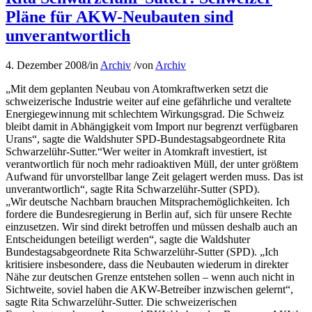
Pläne für AKW-Neubauten sind
unverantwortlich
4. Dezember 2008
/
in
Archiv
/
von
Archiv
„Mit dem geplanten Neubau von Atomkraftwerken setzt die
schweizerische Industrie weiter auf eine gefährliche und veraltete
Energiegewinnung mit schlechtem Wirkungsgrad. Die Schweiz
bleibt damit in Abhängigkeit vom Import nur begrenzt verfügbaren
Urans“, sagte die Waldshuter SPD-Bundestagsabgeordnete Rita
Schwarzelühr-Sutter.“Wer weiter in Atomkraft investiert, ist
verantwortlich für noch mehr radioaktiven Müll, der unter größtem
Aufwand für unvorstellbar lange Zeit gelagert werden muss. Das ist
unverantwortlich“, sagte Rita Schwarzelühr-Sutter (SPD).
„Wir deutsche Nachbarn brauchen Mitsprachemöglichkeiten. Ich
fordere die Bundesregierung in Berlin auf, sich für unsere Rechte
einzusetzen. Wir sind direkt betroffen und müssen deshalb auch an
Entscheidungen beteiligt werden“, sagte die Waldshuter
Bundestagsabgeordnete Rita Schwarzelühr-Sutter (SPD). „Ich
kritisiere insbesondere, dass die Neubauten wiederum in direkter
Nähe zur deutschen Grenze entstehen sollen – wenn auch nicht in
Sichtweite, soviel haben die AKW-Betreiber inzwischen gelernt“,
sagte Rita Schwarzelühr-Sutter. Die schweizerischen