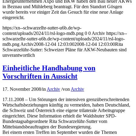
Energieunternehmen Axpo und BKW haben den Bau neuer AKWs
in Beznau und Mühleberg beantragt. Für den Standort Gösgen
wurde bereits vor einiger Zeit das Gesuch für eine neue Anlage
eingereicht.
https://xn--schwarzelhr-sutter-u6b.de/wp-
content/uploads/2024/11/rsl-logo-mdb.png
0
0
Archiv
https://xn--
schwarzelhr-sutter-u6b.de/wp-content/uploads/2024/11/rsl-logo-
mdb.png
Archiv
2008-12-04 12:03:00
2008-12-04 12:03:00
Rita
Schwarzelühr-Sutter: Schweizer Pläne für AKW-Neubauten sind
unverantwortlich
Einheitliche Handhabung von
Vorschriften in Aussicht
17. November 2008
/
in
Archiv
/
von
Archiv
17.11.2008 – Um Störungen der intensiven grenzüberschreitenden
Wirtschaftsbeziehungen künftig zu vermeiden, haben Deutschland,
die Schweiz und Österreich eine eigene trilaterale Arbeitsgruppe
eingerichtet. Diese Information erhielt die Waldshuter SPD-
Bundestagsabgeordnete Rita Schwarzelühr-Sutter vom
Mittelstandsbeauftragten der Bundesregierung.
Bei einem ersten Treffen im September wurden die Themen