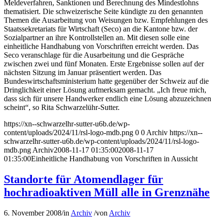
Meldeverfahren, Sanktionen und Berechnung des Mindestlohns
thematisiert. Die schweizerische Seite kündigte zu den genannten
Themen die Ausarbeitung von Weisungen bzw. Empfehlungen des
Staatssekretariats für Wirtschaft (Seco) an die Kantone bzw. der
Sozialpartner an ihre Kontrollstellen an. Mit diesen solle eine
einheitliche Handhabung von Vorschriften erreicht werden. Das
Seco veranschlage für die Ausarbeitung und die Gespräche
zwischen zwei und fünf Monaten. Erste Ergebnisse sollen auf der
nächsten Sitzung im Januar präsentiert werden. Das
Bundeswirtschaftsministerium hatte gegenüber der Schweiz auf die
Dringlichkeit einer Lösung aufmerksam gemacht. „Ich freue mich,
dass sich für unsere Handwerker endlich eine Lösung abzuzeichnen
scheint“, so Rita Schwarzelühr-Sutter.
https://xn--schwarzelhr-sutter-u6b.de/wp-
content/uploads/2024/11/rsl-logo-mdb.png
0
0
Archiv
https://xn--
schwarzelhr-sutter-u6b.de/wp-content/uploads/2024/11/rsl-logo-
mdb.png
Archiv
2008-11-17 01:35:00
2008-11-17
01:35:00
Einheitliche Handhabung von Vorschriften in Aussicht
Standorte für Atomendlager für
hochradioaktiven Müll alle in Grenznähe
6. November 2008
/
in
Archiv
/
von
Archiv