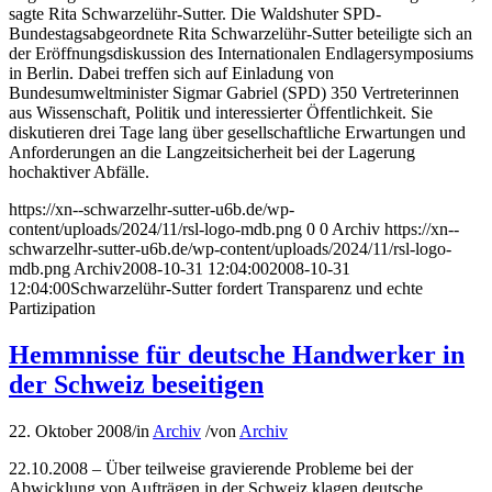
sagte Rita Schwarzelühr-Sutter. Die Waldshuter SPD-
Bundestagsabgeordnete Rita Schwarzelühr-Sutter beteiligte sich an
der Eröffnungsdiskussion des Internationalen Endlagersymposiums
in Berlin. Dabei treffen sich auf Einladung von
Bundesumweltminister Sigmar Gabriel (SPD) 350 Vertreterinnen
aus Wissenschaft, Politik und interessierter Öffentlichkeit. Sie
diskutieren drei Tage lang über gesellschaftliche Erwartungen und
Anforderungen an die Langzeitsicherheit bei der Lagerung
hochaktiver Abfälle.
https://xn--schwarzelhr-sutter-u6b.de/wp-
content/uploads/2024/11/rsl-logo-mdb.png
0
0
Archiv
https://xn--
schwarzelhr-sutter-u6b.de/wp-content/uploads/2024/11/rsl-logo-
mdb.png
Archiv
2008-10-31 12:04:00
2008-10-31
12:04:00
Schwarzelühr-Sutter fordert Transparenz und echte
Partizipation
Hemmnisse für deutsche Handwerker in
der Schweiz beseitigen
22. Oktober 2008
/
in
Archiv
/
von
Archiv
22.10.2008 – Über teilweise gravierende Probleme bei der
Abwicklung von Aufträgen in der Schweiz klagen deutsche