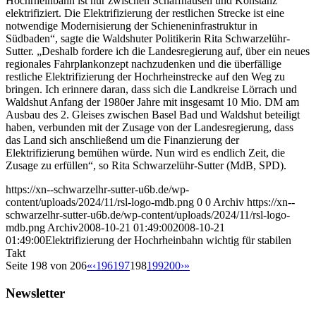
Hochrheinbahn ist nur zwischen Schaffhausen und Konstanz
elektrifiziert. Die Elektrifizierung der restlichen Strecke ist eine
notwendige Modernisierung der Schieneninfrastruktur in
Südbaden“, sagte die Waldshuter Politikerin Rita Schwarzelühr-
Sutter. „Deshalb fordere ich die Landesregierung auf, über ein neues
regionales Fahrplankonzept nachzudenken und die überfällige
restliche Elektrifizierung der Hochrheinstrecke auf den Weg zu
bringen. Ich erinnere daran, dass sich die Landkreise Lörrach und
Waldshut Anfang der 1980er Jahre mit insgesamt 10 Mio. DM am
Ausbau des 2. Gleises zwischen Basel Bad und Waldshut beteiligt
haben, verbunden mit der Zusage von der Landesregierung, dass
das Land sich anschließend um die Finanzierung der
Elektrifizierung bemühen würde. Nun wird es endlich Zeit, die
Zusage zu erfüllen“, so Rita Schwarzelühr-Sutter (MdB, SPD).
https://xn--schwarzelhr-sutter-u6b.de/wp-
content/uploads/2024/11/rsl-logo-mdb.png
0
0
Archiv
https://xn--
schwarzelhr-sutter-u6b.de/wp-content/uploads/2024/11/rsl-logo-
mdb.png
Archiv
2008-10-21 01:49:00
2008-10-21
01:49:00
Elektrifizierung der Hochrheinbahn wichtig für stabilen
Takt
Seite 198 von 206
«
‹
196
197
198
199
200
›
»
Newsletter