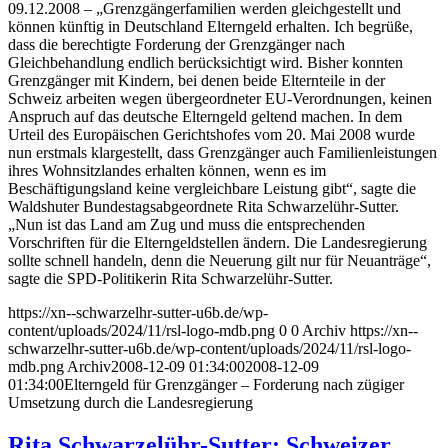
09.12.2008 – „Grenzgängerfamilien werden gleichgestellt und
können künftig in Deutschland Elterngeld erhalten. Ich begrüße,
dass die berechtigte Forderung der Grenzgänger nach
Gleichbehandlung endlich berücksichtigt wird. Bisher konnten
Grenzgänger mit Kindern, bei denen beide Elternteile in der
Schweiz arbeiten wegen übergeordneter EU-Verordnungen, keinen
Anspruch auf das deutsche Elterngeld geltend machen. In dem
Urteil des Europäischen Gerichtshofes vom 20. Mai 2008 wurde
nun erstmals klargestellt, dass Grenzgänger auch Familienleistungen
ihres Wohnsitzlandes erhalten können, wenn es im
Beschäftigungsland keine vergleichbare Leistung gibt“, sagte die
Waldshuter Bundestagsabgeordnete Rita Schwarzelühr-Sutter.
„Nun ist das Land am Zug und muss die entsprechenden
Vorschriften für die Elterngeldstellen ändern. Die Landesregierung
sollte schnell handeln, denn die Neuerung gilt nur für Neuanträge“,
sagte die SPD-Politikerin Rita Schwarzelühr-Sutter.
https://xn--schwarzelhr-sutter-u6b.de/wp-
content/uploads/2024/11/rsl-logo-mdb.png
0
0
Archiv
https://xn--
schwarzelhr-sutter-u6b.de/wp-content/uploads/2024/11/rsl-logo-
mdb.png
Archiv
2008-12-09 01:34:00
2008-12-09
01:34:00
Elterngeld für Grenzgänger – Forderung nach zügiger
Umsetzung durch die Landesregierung
Rita Schwarzelühr-Sutter: Schweizer