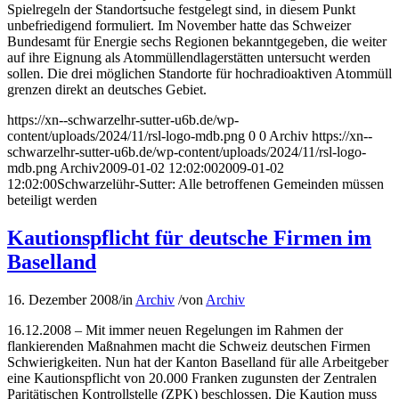
Spielregeln der Standortsuche festgelegt sind, in diesem Punkt
unbefriedigend formuliert. Im November hatte das Schweizer
Bundesamt für Energie sechs Regionen bekanntgegeben, die weiter
auf ihre Eignung als Atommüllendlagerstätten untersucht werden
sollen. Die drei möglichen Standorte für hochradioaktiven Atommüll
grenzen direkt an deutsches Gebiet.
https://xn--schwarzelhr-sutter-u6b.de/wp-
content/uploads/2024/11/rsl-logo-mdb.png
0
0
Archiv
https://xn--
schwarzelhr-sutter-u6b.de/wp-content/uploads/2024/11/rsl-logo-
mdb.png
Archiv
2009-01-02 12:02:00
2009-01-02
12:02:00
Schwarzelühr-Sutter: Alle betroffenen Gemeinden müssen
beteiligt werden
Kautionspflicht für deutsche Firmen im
Baselland
16. Dezember 2008
/
in
Archiv
/
von
Archiv
16.12.2008 – Mit immer neuen Regelungen im Rahmen der
flankierenden Maßnahmen macht die Schweiz deutschen Firmen
Schwierigkeiten. Nun hat der Kanton Baselland für alle Arbeitgeber
eine Kautionspflicht von 20.000 Franken zugunsten der Zentralen
Paritätischen Kontrollstelle (ZPK) beschlossen. Die Kaution muss