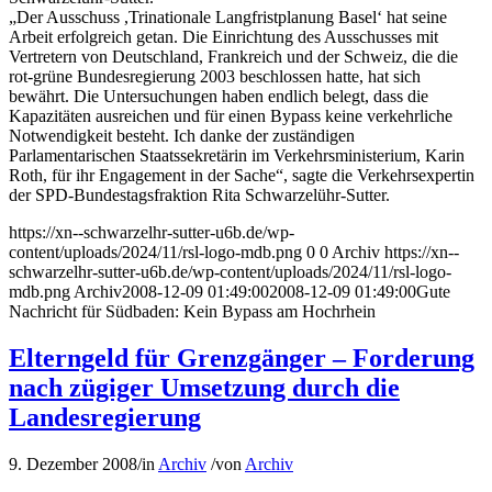
„Der Ausschuss ,Trinationale Langfristplanung Basel‘ hat seine
Arbeit erfolgreich getan. Die Einrichtung des Ausschusses mit
Vertretern von Deutschland, Frankreich und der Schweiz, die die
rot-grüne Bundesregierung 2003 beschlossen hatte, hat sich
bewährt. Die Untersuchungen haben endlich belegt, dass die
Kapazitäten ausreichen und für einen Bypass keine verkehrliche
Notwendigkeit besteht. Ich danke der zuständigen
Parlamentarischen Staatssekretärin im Verkehrsministerium, Karin
Roth, für ihr Engagement in der Sache“, sagte die Verkehrsexpertin
der SPD-Bundestagsfraktion Rita Schwarzelühr-Sutter.
https://xn--schwarzelhr-sutter-u6b.de/wp-
content/uploads/2024/11/rsl-logo-mdb.png
0
0
Archiv
https://xn--
schwarzelhr-sutter-u6b.de/wp-content/uploads/2024/11/rsl-logo-
mdb.png
Archiv
2008-12-09 01:49:00
2008-12-09 01:49:00
Gute
Nachricht für Südbaden: Kein Bypass am Hochrhein
Elterngeld für Grenzgänger – Forderung
nach zügiger Umsetzung durch die
Landesregierung
9. Dezember 2008
/
in
Archiv
/
von
Archiv