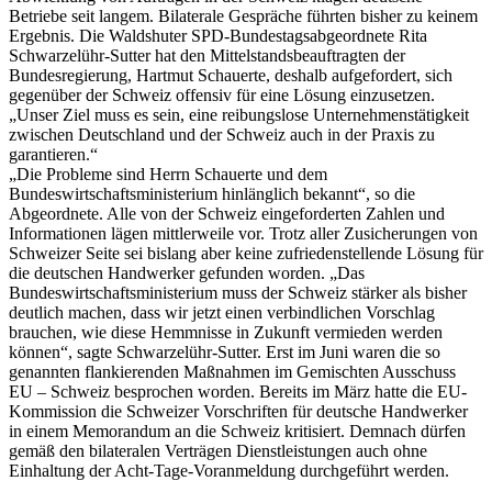
Betriebe seit langem. Bilaterale Gespräche führten bisher zu keinem
Ergebnis. Die Waldshuter SPD-Bundestagsabgeordnete Rita
Schwarzelühr-Sutter hat den Mittelstandsbeauftragten der
Bundesregierung, Hartmut Schauerte, deshalb aufgefordert, sich
gegenüber der Schweiz offensiv für eine Lösung einzusetzen.
„Unser Ziel muss es sein, eine reibungslose Unternehmenstätigkeit
zwischen Deutschland und der Schweiz auch in der Praxis zu
garantieren.“
„Die Probleme sind Herrn Schauerte und dem
Bundeswirtschaftsministerium hinlänglich bekannt“, so die
Abgeordnete. Alle von der Schweiz eingeforderten Zahlen und
Informationen lägen mittlerweile vor. Trotz aller Zusicherungen von
Schweizer Seite sei bislang aber keine zufriedenstellende Lösung für
die deutschen Handwerker gefunden worden. „Das
Bundeswirtschaftsministerium muss der Schweiz stärker als bisher
deutlich machen, dass wir jetzt einen verbindlichen Vorschlag
brauchen, wie diese Hemmnisse in Zukunft vermieden werden
können“, sagte Schwarzelühr-Sutter. Erst im Juni waren die so
genannten flankierenden Maßnahmen im Gemischten Ausschuss
EU – Schweiz besprochen worden. Bereits im März hatte die EU-
Kommission die Schweizer Vorschriften für deutsche Handwerker
in einem Memorandum an die Schweiz kritisiert. Demnach dürfen
gemäß den bilateralen Verträgen Dienstleistungen auch ohne
Einhaltung der Acht-Tage-Voranmeldung durchgeführt werden.