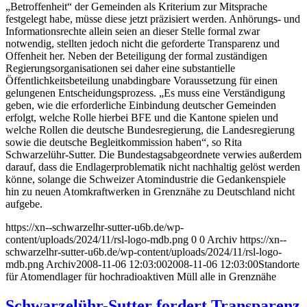
„Betroffenheit“ der Gemeinden als Kriterium zur Mitsprache
festgelegt habe, müsse diese jetzt präzisiert werden. Anhörungs- und
Informationsrechte allein seien an dieser Stelle formal zwar
notwendig, stellten jedoch nicht die geforderte Transparenz und
Offenheit her. Neben der Beteiligung der formal zuständigen
Regierungsorganisationen sei daher eine substantielle
Öffentlichkeitsbeteilung unabdingbare Voraussetzung für einen
gelungenen Entscheidungsprozess. „Es muss eine Verständigung
geben, wie die erforderliche Einbindung deutscher Gemeinden
erfolgt, welche Rolle hierbei BFE und die Kantone spielen und
welche Rollen die deutsche Bundesregierung, die Landesregierung
sowie die deutsche Begleitkommission haben“, so Rita
Schwarzelühr-Sutter. Die Bundestagsabgeordnete verwies außerdem
darauf, dass die Endlagerproblematik nicht nachhaltig gelöst werden
könne, solange die Schweizer Atomindustrie die Gedankenspiele
hin zu neuen Atomkraftwerken in Grenznähe zu Deutschland nicht
aufgebe.
https://xn--schwarzelhr-sutter-u6b.de/wp-
content/uploads/2024/11/rsl-logo-mdb.png
0
0
Archiv
https://xn--
schwarzelhr-sutter-u6b.de/wp-content/uploads/2024/11/rsl-logo-
mdb.png
Archiv
2008-11-06 12:03:00
2008-11-06 12:03:00
Standorte
für Atomendlager für hochradioaktiven Müll alle in Grenznähe
Schwarzelühr-Sutter fordert Transparenz