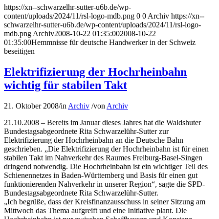
https://xn--schwarzelhr-sutter-u6b.de/wp-
content/uploads/2024/11/rsl-logo-mdb.png
0
0
Archiv
https://xn--
schwarzelhr-sutter-u6b.de/wp-content/uploads/2024/11/rsl-logo-
mdb.png
Archiv
2008-10-22 01:35:00
2008-10-22
01:35:00
Hemmnisse für deutsche Handwerker in der Schweiz
beseitigen
Elektrifizierung der Hochrheinbahn
wichtig für stabilen Takt
21. Oktober 2008
/
in
Archiv
/
von
Archiv
21.10.2008 – Bereits im Januar dieses Jahres hat die Waldshuter
Bundestagsabgeordnete Rita Schwarzelühr-Sutter zur
Elektrifizierung der Hochrheinbahn an die Deutsche Bahn
geschrieben. „Die Elektrifizierung der Hochrheinbahn ist für einen
stabilen Takt im Nahverkehr des Raumes Freiburg-Basel-Singen
dringend notwendig. Die Hochrheinbahn ist ein wichtiger Teil des
Schienennetzes in Baden-Württemberg und Basis für einen gut
funktionierenden Nahverkehr in unserer Region“, sagte die SPD-
Bundestagsabgeordnete Rita Schwarzelühr-Sutter.
„Ich begrüße, dass der Kreisfinanzausschuss in seiner Sitzung am
Mittwoch das Thema aufgreift und eine Initiative plant. Die