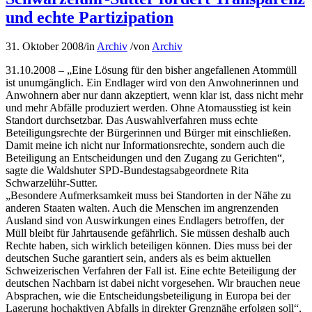
und echte Partizipation
31. Oktober 2008
/
in
Archiv
/
von
Archiv
31.10.2008 – „Eine Lösung für den bisher angefallenen Atommüll
ist unumgänglich. Ein Endlager wird von den Anwohnerinnen und
Anwohnern aber nur dann akzeptiert, wenn klar ist, dass nicht mehr
und mehr Abfälle produziert werden. Ohne Atomausstieg ist kein
Standort durchsetzbar. Das Auswahlverfahren muss echte
Beteiligungsrechte der Bürgerinnen und Bürger mit einschließen.
Damit meine ich nicht nur Informationsrechte, sondern auch die
Beteiligung an Entscheidungen und den Zugang zu Gerichten“,
sagte die Waldshuter SPD-Bundestagsabgeordnete Rita
Schwarzelühr-Sutter.
„Besondere Aufmerksamkeit muss bei Standorten in der Nähe zu
anderen Staaten walten. Auch die Menschen im angrenzenden
Ausland sind von Auswirkungen eines Endlagers betroffen, der
Müll bleibt für Jahrtausende gefährlich. Sie müssen deshalb auch
Rechte haben, sich wirklich beteiligen können. Dies muss bei der
deutschen Suche garantiert sein, anders als es beim aktuellen
Schweizerischen Verfahren der Fall ist. Eine echte Beteiligung der
deutschen Nachbarn ist dabei nicht vorgesehen. Wir brauchen neue
Absprachen, wie die Entscheidungsbeteiligung in Europa bei der
Lagerung hochaktiven Abfalls in direkter Grenznähe erfolgen soll“,