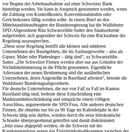
vor Beginn der Arbeitsaufnahme auf einer Schweizer Bank
hinterlegt werden. Sie kann in Anspruch genommen werden, wenn
die Zahlung von Kontrollkosten, Konventionalstrafen oder
Gerichtskosten fällig werden sollte. In einem Brief an den
Mittelstandsbeauftragten der Bundesregierung hat die Waldshuter
SPD-Abgeordnete Rita Schwarzelühr-Sutter den Staatssekretär
aufgefordert, sich gegenüber der Schweiz für eine Rücknahme der
Regelung auszusprechen.
„Diese neue Regelung betrifft alle kleinen und mittleren
Unternehmen des Baselgebiets, die im Ausbaugewerbe – also als
Gipser, Maler oder Plattenleger – tätig sind“, so Schwarzelühr-
Sutter. „Die Schweizer Firmen werden aber nur aus Gründen der
Nichtdiskriminierung in die Pflicht genommen. Eigentliche
Adressaten der neuen Bestimmung sind die ausländischen
Unternehmen, deren Angestellte in Baselland arbeiten“, betonte die
Waldshuter Bundestagsabgeordnete.
Für deutsche Unternehmen, die nur von Fall zu Fall im Kanton
Baselland tätig sind, bedeute diese Entscheidung eine
Marktzutrittsbeschränkung und entspräche einem völligen
Ausschluss, argumentierte die SPD-Frau. Alle anderen deutschen
Firmen, die ohnehin nur bis zu 90 Tage im Kalenderjahr in der
Schweiz tätig sein dürfen, würden durch die neue bürokratische
Schranke überproportional getroffen und damit diskriminiert.
„Jetzt muss abgeprüft werden, ob die Schweiz mit der
Kautionsregelung gegen das Freizügigkeitsabkommen zwischen der