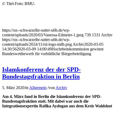
© Titel-Foto: BMU.
https://xn--schwarzelhr-sutter-u6b.de/wp-
content/uploads/2020/03/Vanessa-Edmeier-1.jpeg
739
1531
Archiv
https://xn--schwarzelhr-sutter-u6b.de/wp-
content/uploads/2024/11/rsl-logo-mdb.png
Archiv
2020-03-05
14:30:56
2020-03-09 14:00:49
Hochrheinkommission gewinnt
Bundeswettbewerb für vorbildliche Bürgerbeteiligung
Islamkonferenz der der SPD-
Bundestagsfraktion in Berlin
5. März 2020
/
in
Allgemein
/
von
Archiv
Am 4. März fand in Berlin die Islamkonferenz der SPD-
Bundestagsfraktion statt. Mit dabei war auch die
Integrationsexpertin Rafika Aydogan aus dem Kreis Waldshut