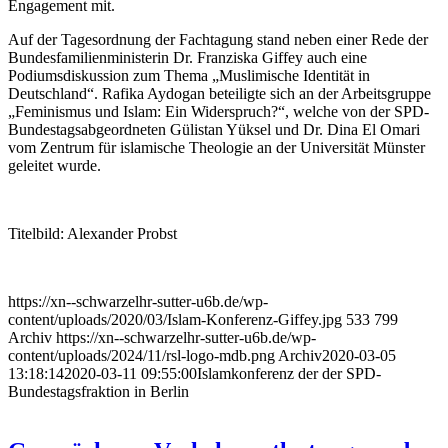
Engagement mit.
Auf der Tagesordnung der Fachtagung stand neben einer Rede der
Bundesfamilienministerin Dr. Franziska Giffey auch eine
Podiumsdiskussion zum Thema „Muslimische Identität in
Deutschland“. Rafika Aydogan beteiligte sich an der Arbeitsgruppe
„Feminismus und Islam: Ein Widerspruch?“, welche von der SPD-
Bundestagsabgeordneten Gülistan Yüksel und Dr. Dina El Omari
vom Zentrum für islamische Theologie an der Universität Münster
geleitet wurde.
Titelbild: Alexander Probst
https://xn--schwarzelhr-sutter-u6b.de/wp-
content/uploads/2020/03/Islam-Konferenz-Giffey.jpg
533
799
Archiv
https://xn--schwarzelhr-sutter-u6b.de/wp-
content/uploads/2024/11/rsl-logo-mdb.png
Archiv
2020-03-05
13:18:14
2020-03-11 09:55:00
Islamkonferenz der der SPD-
Bundestagsfraktion in Berlin