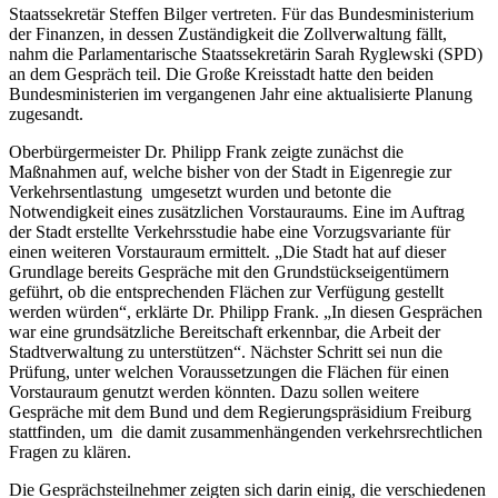
Staatssekretär Steffen Bilger vertreten. Für das Bundesministerium
der Finanzen, in dessen Zuständigkeit die Zollverwaltung fällt,
nahm die Parlamentarische Staatssekretärin Sarah Ryglewski (SPD)
an dem Gespräch teil. Die Große Kreisstadt hatte den beiden
Bundesministerien im vergangenen Jahr eine aktualisierte Planung
zugesandt.
Oberbürgermeister Dr. Philipp Frank zeigte zunächst die
Maßnahmen auf, welche bisher von der Stadt in Eigenregie zur
Verkehrsentlastung umgesetzt wurden und betonte die
Notwendigkeit eines zusätzlichen Vorstauraums. Eine im Auftrag
der Stadt erstellte Verkehrsstudie habe eine Vorzugsvariante für
einen weiteren Vorstauraum ermittelt. „Die Stadt hat auf dieser
Grundlage bereits Gespräche mit den Grundstückseigentümern
geführt, ob die entsprechenden Flächen zur Verfügung gestellt
werden würden“, erklärte Dr. Philipp Frank. „In diesen Gesprächen
war eine grundsätzliche Bereitschaft erkennbar, die Arbeit der
Stadtverwaltung zu unterstützen“. Nächster Schritt sei nun die
Prüfung, unter welchen Voraussetzungen die Flächen für einen
Vorstauraum genutzt werden könnten. Dazu sollen weitere
Gespräche mit dem Bund und dem Regierungspräsidium Freiburg
stattfinden, um die damit zusammenhängenden verkehrsrechtlichen
Fragen zu klären.
Die Gesprächsteilnehmer zeigten sich darin einig, die verschiedenen