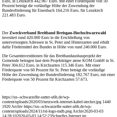
Euro, in Lenzkirch 442.967 Euro. Mit einer Förderquote von 50
Prozent beträgt die vorläufige Höhe der Zuwendung der
Bundesförderung für Eisenbach 164.216 Euro, für Lenzkirch
221.483 Euro.
Der
Zweckverband Breitband Breisgau-Hochschwarzwald
investiert rund 420.000 Euro in die Erschließung von
unterversorgten Adressen in St. Peter und Hinterzarten und erhält
dafür Fördermittel des Bundes in Höhe von rund 240.000 Euro.
Die Gesamtinvestitionen für das Breitbandausbauprojekt der
Gemeinde betragen laut dem Projektträger atene KOM GmbH in St.
Peter 304.612 Euro, in Kirchzarten 115.346 Euro. Mit einer
Förderquote von 60 Prozent für St. Peter beträgt die vorläufige
Höhe der Zuwendung der Bundesförderung 182.767 Euro, mit einer
Förderquote von 50 Prozent für Kirchzarten 57.673.
https://xn--schwarzelhr-sutter-u6b.de/wp-
content/uploads/2020/03/netzwerk-internet-kabel-stecker.jpg
1440
1920
Archiv
https://xn--schwarzelhr-sutter-u6b.de/wp-
content/uploads/2024/11/rsl-logo-mdb.png
Archiv
2020-03-03
14:28:10
2020-03-03 14:52:23
Schnelles Internet im