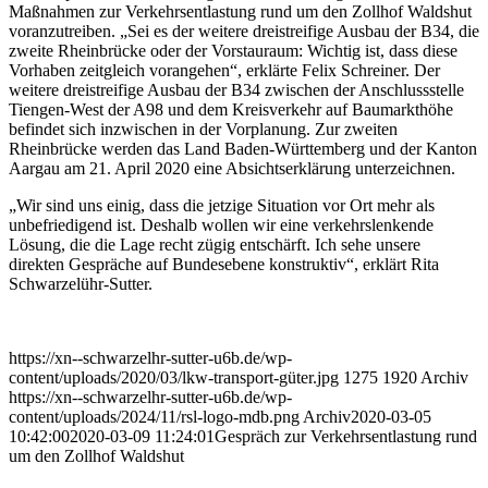
Maßnahmen zur Verkehrsentlastung rund um den Zollhof Waldshut
voranzutreiben. „Sei es der weitere dreistreifige Ausbau der B34, die
zweite Rheinbrücke oder der Vorstauraum: Wichtig ist, dass diese
Vorhaben zeitgleich vorangehen“, erklärte Felix Schreiner. Der
weitere dreistreifige Ausbau der B34 zwischen der Anschlussstelle
Tiengen-West der A98 und dem Kreisverkehr auf Baumarkthöhe
befindet sich inzwischen in der Vorplanung. Zur zweiten
Rheinbrücke werden das Land Baden-Württemberg und der Kanton
Aargau am 21. April 2020 eine Absichtserklärung unterzeichnen.
„Wir sind uns einig, dass die jetzige Situation vor Ort mehr als
unbefriedigend ist. Deshalb wollen wir eine verkehrslenkende
Lösung, die die Lage recht zügig entschärft. Ich sehe unsere
direkten Gespräche auf Bundesebene konstruktiv“, erklärt Rita
Schwarzelühr-Sutter.
https://xn--schwarzelhr-sutter-u6b.de/wp-
content/uploads/2020/03/lkw-transport-güter.jpg
1275
1920
Archiv
https://xn--schwarzelhr-sutter-u6b.de/wp-
content/uploads/2024/11/rsl-logo-mdb.png
Archiv
2020-03-05
10:42:00
2020-03-09 11:24:01
Gespräch zur Verkehrsentlastung rund
um den Zollhof Waldshut