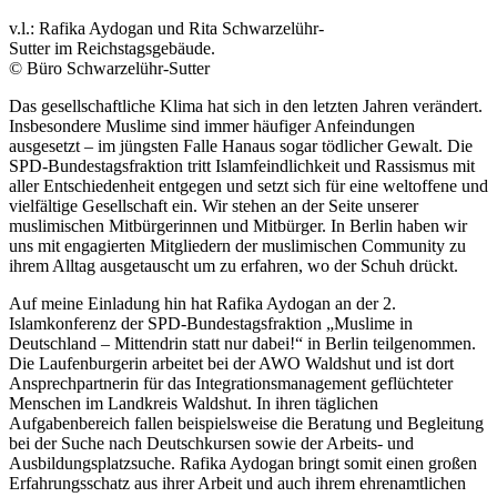
v.l.: Rafika Aydogan und Rita Schwarzelühr-
Sutter im Reichstagsgebäude.
© Büro Schwarzelühr-Sutter
Das gesellschaftliche Klima hat sich in den letzten Jahren verändert.
Insbesondere Muslime sind immer häufiger Anfeindungen
ausgesetzt – im jüngsten Falle Hanaus sogar tödlicher Gewalt. Die
SPD-Bundestagsfraktion tritt Islamfeindlichkeit und Rassismus mit
aller Entschiedenheit entgegen und setzt sich für eine weltoffene und
vielfältige Gesellschaft ein. Wir stehen an der Seite unserer
muslimischen Mitbürgerinnen und Mitbürger. In Berlin haben wir
uns mit engagierten Mitgliedern der muslimischen Community zu
ihrem Alltag ausgetauscht um zu erfahren, wo der Schuh drückt.
Auf meine Einladung hin hat Rafika Aydogan an der 2.
Islamkonferenz der SPD-Bundestagsfraktion „Muslime in
Deutschland – Mittendrin statt nur dabei!“ in Berlin teilgenommen.
Die Laufenburgerin arbeitet bei der AWO Waldshut und ist dort
Ansprechpartnerin für das Integrationsmanagement geflüchteter
Menschen im Landkreis Waldshut. In ihren täglichen
Aufgabenbereich fallen beispielsweise die Beratung und Begleitung
bei der Suche nach Deutschkursen sowie der Arbeits- und
Ausbildungsplatzsuche. Rafika Aydogan bringt somit einen großen
Erfahrungsschatz aus ihrer Arbeit und auch ihrem ehrenamtlichen