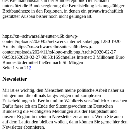
des Breitbandausbaus in der Bundesrepublik Deutschland“
unterstützt die Bundesregierung die Bereitstellung leistungsfähiger
Breitbandnetze in den Regionen, in denen ein privatwirtschaftlich
gestützter Ausbau bisher noch nicht gelungen ist.
https://xn--schwarzelhr-sutter-u6b.de/wp-
content/uploads/2020/02/netzwerk-internet-kabel.jpg
1280
1920
Archiv
https://xn--schwarzelhr-sutter-u6b.de/wp-
content/uploads/2024/11/rsl-logo-mdb.png
Archiv
2020-02-27
09:53:16
2020-02-27 09:53:16
Schnelles Internet: 3 Millionen Euro
Bundesfördermittel fließen nach St. Märgen
Seite 1 von 2
1
2
Newsletter
Mir ist es wichtig, den Menschen meine politische Arbeit näher zu
bringen und die oftmals langwierigen und komplexen
Entscheidungen in Berlin und im Wahlkreis verständlich zu machen.
Dafür fasse ich am Ende der Sitzungswochen im Deutschen
Bundestag die wichtigsten Meldungen aus der Hauptstadt und
unserer Region in meinem Newsletter zusammen. Wenn Sie auch
auf dem Laufenden bleiben wollen, dann können Sie gerne hier den
Newsletter abonnieren.