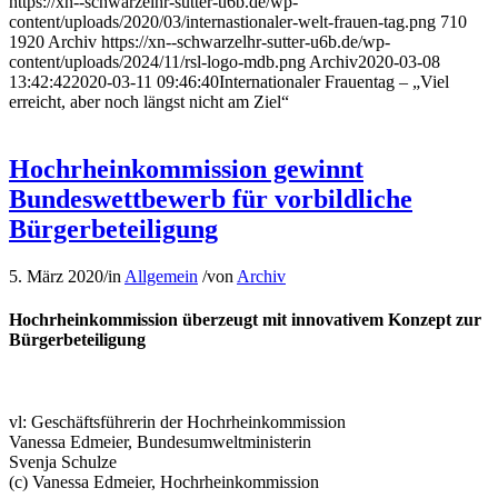
https://xn--schwarzelhr-sutter-u6b.de/wp-
content/uploads/2020/03/internastionaler-welt-frauen-tag.png
710
1920
Archiv
https://xn--schwarzelhr-sutter-u6b.de/wp-
content/uploads/2024/11/rsl-logo-mdb.png
Archiv
2020-03-08
13:42:42
2020-03-11 09:46:40
Internationaler Frauentag – „Viel
erreicht, aber noch längst nicht am Ziel“
Hochrheinkommission gewinnt
Bundeswettbewerb für vorbildliche
Bürgerbeteiligung
5. März 2020
/
in
Allgemein
/
von
Archiv
Hochrheinkommission überzeugt mit innovativem Konzept zur
Bürgerbeteiligung
vl: Geschäftsführerin der Hochrheinkommission
Vanessa Edmeier, Bundesumweltministerin
Svenja Schulze
(c) Vanessa Edmeier, Hochrheinkommission