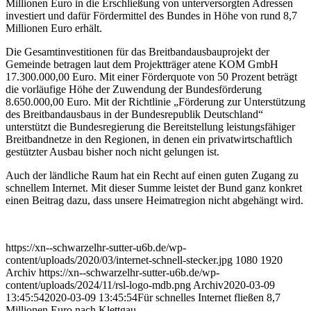
Millionen Euro in die Erschließung von unterversorgten Adressen
investiert und dafür Fördermittel des Bundes in Höhe von rund 8,7
Millionen Euro erhält.
Die Gesamtinvestitionen für das Breitbandausbauprojekt der
Gemeinde betragen laut dem Projektträger atene KOM GmbH
17.300.000,00 Euro. Mit einer Förderquote von 50 Prozent beträgt
die vorläufige Höhe der Zuwendung der Bundesförderung
8.650.000,00 Euro. Mit der Richtlinie „Förderung zur Unterstützung
des Breitbandausbaus in der Bundesrepublik Deutschland“
unterstützt die Bundesregierung die Bereitstellung leistungsfähiger
Breitbandnetze in den Regionen, in denen ein privatwirtschaftlich
gestützter Ausbau bisher noch nicht gelungen ist.
Auch der ländliche Raum hat ein Recht auf einen guten Zugang zu
schnellem Internet. Mit dieser Summe leistet der Bund ganz konkret
einen Beitrag dazu, dass unsere Heimatregion nicht abgehängt wird.
https://xn--schwarzelhr-sutter-u6b.de/wp-
content/uploads/2020/03/internet-schnell-stecker.jpg
1080
1920
Archiv
https://xn--schwarzelhr-sutter-u6b.de/wp-
content/uploads/2024/11/rsl-logo-mdb.png
Archiv
2020-03-09
13:45:54
2020-03-09 13:45:54
Für schnelles Internet fließen 8,7
Millionen Euro nach Klettgau