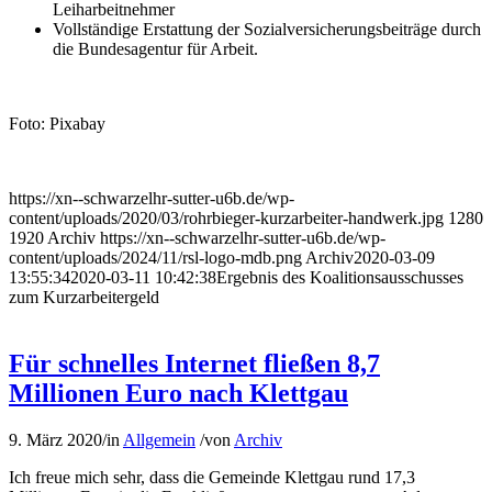
Leiharbeitnehmer
Vollständige Erstattung der Sozialversicherungsbeiträge durch
die Bundesagentur für Arbeit.
Foto: Pixabay
https://xn--schwarzelhr-sutter-u6b.de/wp-
content/uploads/2020/03/rohrbieger-kurzarbeiter-handwerk.jpg
1280
1920
Archiv
https://xn--schwarzelhr-sutter-u6b.de/wp-
content/uploads/2024/11/rsl-logo-mdb.png
Archiv
2020-03-09
13:55:34
2020-03-11 10:42:38
Ergebnis des Koalitionsausschusses
zum Kurzarbeitergeld
Für schnelles Internet fließen 8,7
Millionen Euro nach Klettgau
9. März 2020
/
in
Allgemein
/
von
Archiv
Ich freue mich sehr, dass die Gemeinde Klettgau rund 17,3